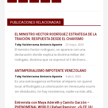
PUBLICACIONES RELACIONADAS
EL MINISTRO HECTOR RODRÍGUEZ ESTRATEGA DE LA
TRAICIÓN. RESPUESTA DESDE EL CHAVISMO
Toby Valderrama Antonio Aponte
-
23 mayo, 2026
El ministro hector rodriguez, se aparece con una
declaración donde explica la doctrina militar del
rodrigato, doctrina que se expresó el 3 de Enero...
ANTIMPERIALISMO IMPOTENTE VENEZOLANO
Toby Valderrama Antonio Aponte
-
4 abril, 2026
Es una extravagancia enfrentar al imperio sin querer
tocar al Rodrigato.La colonización en Venezuela ocurre
sin obstáculos, no hay resistencia, nadie va más allá...
Entrevista con Maya Adereth y Camilo Garzón –
PHENOMENAL WORLD | Rafael Ramírez: «Si EE.UU.