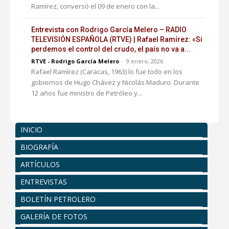
Ramírez, conversó el 09 de enero con la...
Entrevista con Rodrigo García Melero – RADIO
TELEVISIÓN ESPAÑOLA (RTVE) | Rafael Ramírez: «Si
perdemos el control del crudo, el país no va a...
RTVE - Rodrigo García Melero
-
9 enero, 2026
Rafael Ramírez (Caracas, 1963) lo fue todo en los
gobiernos de Hugo Chávez y Nicolás Maduro. Durante
12 años fue ministro de Petróleo y...
INICIO
BIOGRAFÍA
ARTÍCULOS
ENTREVISTAS
BOLETÍN PETROLERO
GALERÍA DE FOTOS