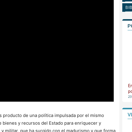
BI
P
E
p
23
V
es producto de una política impulsada por el mismo
e bienes y recursos del Estado para enriquecer y
l y militar, que ha surgido con el madurismo y que forma