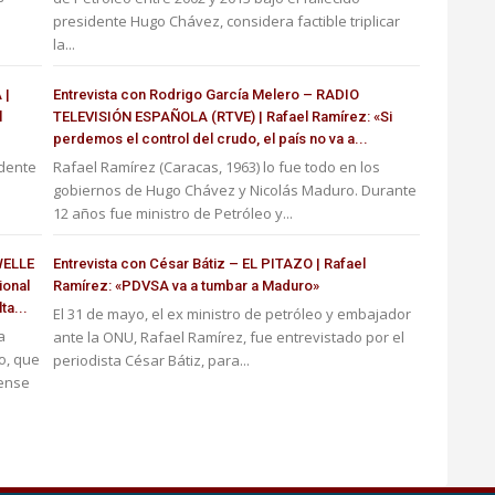
presidente Hugo Chávez, considera factible triplicar
la...
 |
Entrevista con Rodrigo García Melero – RADIO
l
TELEVISIÓN ESPAÑOLA (RTVE) | Rafael Ramírez: «Si
perdemos el control del crudo, el país no va a...
idente
Rafael Ramírez (Caracas, 1963) lo fue todo en los
gobiernos de Hugo Chávez y Nicolás Maduro. Durante
12 años fue ministro de Petróleo y...
WELLE
Entrevista con César Bátiz – EL PITAZO | Rafael
ional
Ramírez: «PDVSA va a tumbar a Maduro»
ta...
El 31 de mayo, el ex ministro de petróleo y embajador
a
ante la ONU, Rafael Ramírez, fue entrevistado por el
o, que
periodista César Bátiz, para...
dense