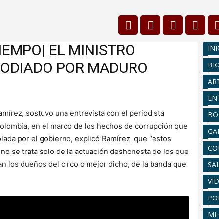
IEMPO| EL MINISTRO
INI
 ODIADO POR MADURO
BI
AR
EN
amírez, sostuvo una entrevista con el periodista
BO
Colombia, en el marco de los hechos de corrupción que
GA
olada por el gobierno, explicó Ramírez, que “estos
CO
no se trata solo de la actuación deshonesta de los que
an los dueños del circo o mejor dicho, de la banda que
SA
VI
PO
MI