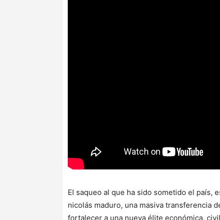
El saqueo al que ha sido sometido el país, 
nicolás maduro, una masiva transferencia d
fortalecer a una nueva élite económica, civi