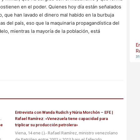
sostienen en el poder. Quienes hoy día están señalados
, que han lavado el dinero mal habido en la burbuja
as del país, eso que la maquinaria propagandística del
elo, mientras la mayoría de la población, está
E
R
31
Entrevista con Wanda Rudich y Núria Morchón – EFE |
.
Rafael Ramírez: «Venezuela tiene capacidad para
se
triplicar su producción petrolera»
Viena, 14 ene (.).- Rafael Ramírez, ministro venezolano
s
de Petróleo entre 2002 y 2013 bajo el fallecido