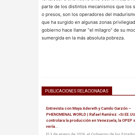
parte de los distintos mecanismos que los 
o presos, son los operadores del madurismo
que ha surgido en algunas zonas privilegiad
gobierno hace llamar “el milagro” de su mod
sumergida en la más absoluta pobreza.
PUBLICACIONES RELACIONADAS
Entrevista con Maya Adereth y Camilo Garzón –
PHENOMENAL WORLD | Rafael Ramírez: «Si EE.UU
controlara la producción en Venezuela, la OPEP 
vería...
El 3 de enero de 2026, el Gobierno de los Estado