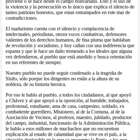
proviene o se hace desde el campo bolivariano. Esto y el uso de
la violencia y la persecución es lo único que explica el silencio de
tantos patriotas honestos, que estan entrampados en este mar de
contradicciones.
El madurismo cuenta con el silencio y complacencia de
intelectuales, periodistas, otrora voces combativas, defensores
valientes de los derechos humanos, de fina pluma que hablaban
de revolución y socialismo, y hoy callan con una indiferencia que
espanta y que le hace un daño tremendo a los ideales que alguna
vez defendieron, al pueblo que está aturdido y busca orientación
en sus referentes de siempre.
Nuestro pueblo no puede seguir condenado a la tragedia de
Sísifo, sólo porque los dirigentes no están a la altura de su
nobleza, de su historia heroica.
Por eso le hablo al pueblo, a todos los ciudadanos, al que apoyó
a Chávez y al que apoyó a la oposición, al humilde, trabajador,
profesional, estudiante, ama de casa, campesino, soldado, ex
combatiente guerrillero, Misionero, al de la Comuna, al de la
Asociación de Vecinos, al profesor, maestro, jubilado, productor
del campo, industrial, funcionario de la Administración Pública,
le hablo a esos millones de muchachos que no encuentran
explicación al estado de calamidad que se vive en el país, a la
situación deplorable en la que se encuentra la Patria, a los que