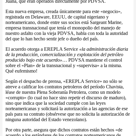
Juana, que eran operados directamente por PDVSA.
Esta nueva empresa, creada únicamente para este «negocio»,
registrada en Delaware, EEUU, de capital nigeriano y
norteamericano, donde entre sus socios está Sargeant Marine,
empresa transnacional que tenía el monopolio del manejo de
nuestro asfalto con la vieja PDVSA, habla con toda la autoridad
del que lo han hecho sentir jefe o dueño del país.
El acuerdo otorga a EREPLA Service
«la administración diaria
de la producción, comercialización y explotación del petróleo
producido bajo este acuerdo»
… PDVSA mantiene el control
sobre el «Plan» de la transnacional y «supervisa» a la misma.
Qué eufemismo!
Según el despacho de prensa, «EREPLA Service» no sólo se
atreve a calificar los contratos petroleros del período Chavista,
léase de nuestra Plena Soberanía Petrolera, como un modelo
«corrupto» (lo cual no hace sino repetir el discurso de maduro),
sino que indica que la sociedad cumple con las leyes
norteamericanas y solicitará la autorización a las agencias de ese
país para su contrato (obsérvese que no solicita la autorización de
ninguna autoridad del Estado venezolano).
Por otra parte, asegura que dichos contratos están hechos «de
acuerdo a los estándares de los contratos norteamericanos de