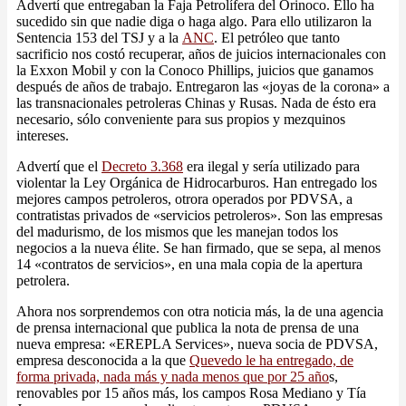
Advertí que entregaban la Faja Petrolífera del Orinoco. Ello ha
sucedido sin que nadie diga o haga algo. Para ello utilizaron la
Sentencia 153 del TSJ y a la
ANC
. El petróleo que tanto
sacrificio nos costó recuperar, años de juicios internacionales con
la Exxon Mobil y con la Conoco Phillips, juicios que ganamos
después de años de trabajo. Entregaron las «joyas de la corona» a
las transnacionales petroleras Chinas y Rusas. Nada de ésto era
necesario, sólo conveniente para sus propios y mezquinos
intereses.
Advertí que el
Decreto 3.368
era ilegal y sería utilizado para
violentar la Ley Orgánica de Hidrocarburos. Han entregado los
mejores campos petroleros, otrora operados por PDVSA, a
contratistas privados de «servicios petroleros». Son las empresas
del madurismo, de los mismos que les manejan todos los
negocios a la nueva élite. Se han firmado, que se sepa, al menos
14 «contratos de servicios», en una mala copia de la apertura
petrolera.
Ahora nos sorprendemos con otra noticia más, la de una agencia
de prensa internacional que publica la nota de prensa de una
nueva empresa: «EREPLA Services», nueva socia de PDVSA,
empresa desconocida a la que
Quevedo le ha entregado, de
forma privada, nada más y nada menos que por 25 año
s,
renovables por 15 años más, los campos Rosa Mediano y Tía