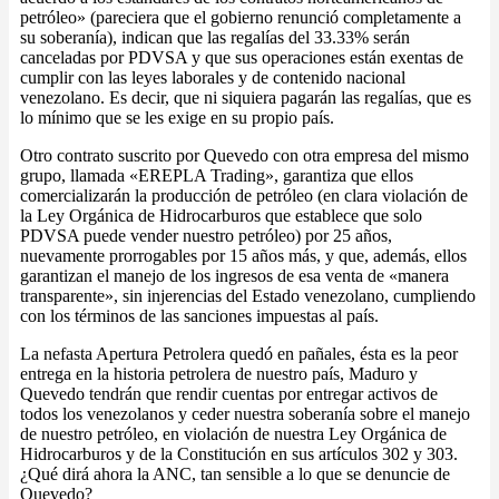
petróleo» (pareciera que el gobierno renunció completamente a
su soberanía), indican que las regalías del 33.33% serán
canceladas por PDVSA y que sus operaciones están exentas de
cumplir con las leyes laborales y de contenido nacional
venezolano. Es decir, que ni siquiera pagarán las regalías, que es
lo mínimo que se les exige en su propio país.
Otro contrato suscrito por Quevedo con otra empresa del mismo
grupo, llamada «EREPLA Trading», garantiza que ellos
comercializarán la producción de petróleo (en clara violación de
la Ley Orgánica de Hidrocarburos que establece que solo
PDVSA puede vender nuestro petróleo) por 25 años,
nuevamente prorrogables por 15 años más, y que, además, ellos
garantizan el manejo de los ingresos de esa venta de «manera
transparente», sin injerencias del Estado venezolano, cumpliendo
con los términos de las sanciones impuestas al país.
La nefasta Apertura Petrolera quedó en pañales, ésta es la peor
entrega en la historia petrolera de nuestro país, Maduro y
Quevedo tendrán que rendir cuentas por entregar activos de
todos los venezolanos y ceder nuestra soberanía sobre el manejo
de nuestro petróleo, en violación de nuestra Ley Orgánica de
Hidrocarburos y de la Constitución en sus artículos 302 y 303.
¿Qué dirá ahora la ANC, tan sensible a lo que se denuncie de
Quevedo?