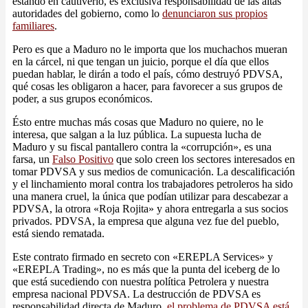
estando en cautiverio, es exclusiva responsabilidad de las altas
autoridades del gobierno, como lo
denunciaron sus propios
familiares
.
Pero es que a Maduro no le importa que los muchachos mueran
en la cárcel, ni que tengan un juicio, porque el día que ellos
puedan hablar, le dirán a todo el país, cómo destruyó PDVSA,
qué cosas les obligaron a hacer, para favorecer a sus grupos de
poder, a sus grupos económicos.
Ésto entre muchas más cosas que Maduro no quiere, no le
interesa, que salgan a la luz pública. La supuesta lucha de
Maduro y su fiscal pantallero contra la «corrupción», es una
farsa, un
Falso Positivo
que solo creen los sectores interesados en
tomar PDVSA y sus medios de comunicación. La descalificación
y el linchamiento moral contra los trabajadores petroleros ha sido
una manera cruel, la única que podían utilizar para descabezar a
PDVSA, la otrora «Roja Rojita» y ahora entregarla a sus socios
privados. PDVSA, la empresa que alguna vez fue del pueblo,
está siendo rematada.
Este contrato firmado en secreto con «EREPLA Services» y
«EREPLA Trading», no es más que la punta del iceberg de lo
que está sucediendo con nuestra política Petrolera y nuestra
empresa nacional PDVSA. La destrucción de PDVSA es
responsabilidad directa de Maduro,
el problema de PDVSA está