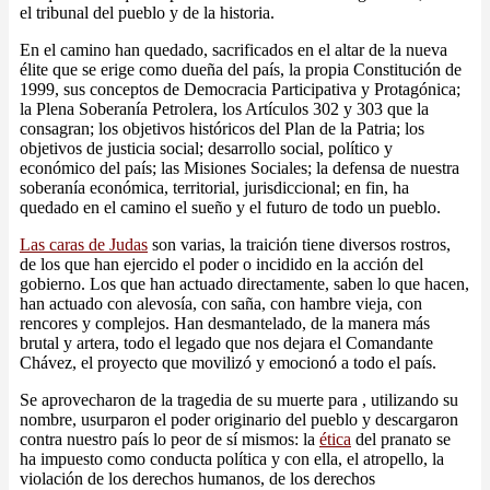
el tribunal del pueblo y de la historia.
En el camino han quedado, sacrificados en el altar de la nueva
élite que se erige como dueña del país, la propia Constitución de
1999, sus conceptos de Democracia Participativa y Protagónica;
la Plena Soberanía Petrolera, los Artículos 302 y 303 que la
consagran; los objetivos históricos del Plan de la Patria; los
objetivos de justicia social; desarrollo social, político y
económico del país; las Misiones Sociales; la defensa de nuestra
soberanía económica, territorial, jurisdiccional; en fin, ha
quedado en el camino el sueño y el futuro de todo un pueblo.
Las caras de Judas
son varias, la traición tiene diversos rostros,
de los que han ejercido el poder o incidido en la acción del
gobierno. Los que han actuado directamente, saben lo que hacen,
han actuado con alevosía, con saña, con hambre vieja, con
rencores y complejos. Han desmantelado, de la manera más
brutal y artera, todo el legado que nos dejara el Comandante
Chávez, el proyecto que movilizó y emocionó a todo el país.
Se aprovecharon de la tragedia de su muerte para , utilizando su
nombre, usurparon el poder originario del pueblo y descargaron
contra nuestro país lo peor de sí mismos: la
ética
del pranato se
ha impuesto como conducta política y con ella, el atropello, la
violación de los derechos humanos, de los derechos