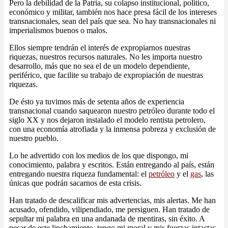
Pero la debilidad de la Patria, su colapso institucional, político,
económico y militar, también nos hace presa fácil de los intereses
transnacionales, sean del país que sea. No hay transnacionales ni
imperialismos buenos o malos.
Ellos siempre tendrán el interés de expropiarnos nuestras
riquezas, nuestros recursos naturales. No les importa nuestro
desarrollo, más que no sea el de un modelo dependiente,
periférico, que facilite su trabajo de expropiación de nuestras
riquezas.
De ésto ya tuvimos más de setenta años de experiencia
transnacional cuando saquearon nuestro petróleo durante todo el
siglo XX y nos dejaron instalado el modelo rentista petrolero,
con una economía atrofiada y la inmensa pobreza y exclusión de
nuestro pueblo.
Lo he advertido con los medios de los que dispongo, mi
conocimiento, palabra y escritos. Están entregando al país, están
entregando nuestra riqueza fundamental: el
petróleo
y el
gas
, las
únicas que podrán sacarnos de esta crisis.
Han tratado de descalificar mis advertencias, mis alertas. Me han
acusado, ofendido, vilipendiado, me persiguen. Han tratado de
sepultar mi palabra en una andanada de mentiras, sin éxito. A
pesar de este linchamiento, tengo mi moral y mis fuerzas intactas,