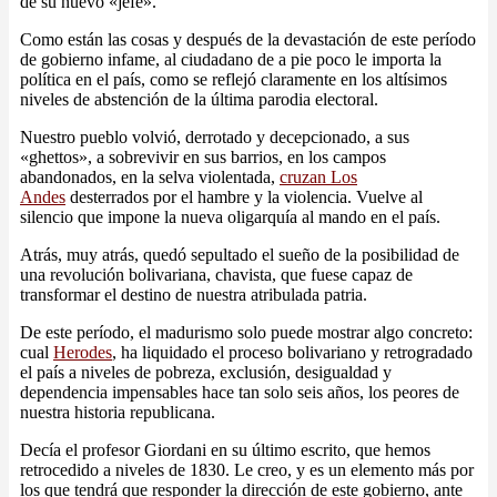
de su nuevo «jefe».
Como están las cosas y después de la devastación de este período
de gobierno infame, al ciudadano de a pie poco le importa la
política en el país, como se reflejó claramente en los altísimos
niveles de abstención de la última parodia electoral.
Nuestro pueblo volvió, derrotado y decepcionado, a sus
«ghettos», a sobrevivir en sus barrios, en los campos
abandonados, en la selva violentada,
cruzan Los
Andes
desterrados por el hambre y la violencia. Vuelve al
silencio que impone la nueva oligarquía al mando en el país.
Atrás, muy atrás, quedó sepultado el sueño de la posibilidad de
una revolución bolivariana, chavista, que fuese capaz de
transformar el destino de nuestra atribulada patria.
De este período, el madurismo solo puede mostrar algo concreto:
cual
Herodes
, ha liquidado el proceso bolivariano y retrogradado
el país a niveles de pobreza, exclusión, desigualdad y
dependencia impensables hace tan solo seis años, los peores de
nuestra historia republicana.
Decía el profesor Giordani en su último escrito, que hemos
retrocedido a niveles de 1830. Le creo, y es un elemento más por
los que tendrá que responder la dirección de este gobierno, ante