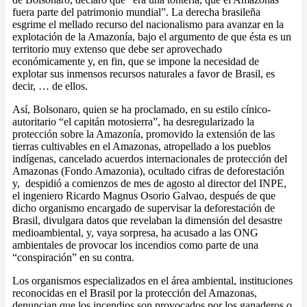
fuera parte del patrimonio mundial”. La derecha brasileña
esgrime el mellado recurso del nacionalismo para avanzar en la
explotación de la Amazonía, bajo el argumento de que ésta es un
territorio muy extenso que debe ser aprovechado
económicamente y, en fin, que se impone la necesidad de
explotar sus inmensos recursos naturales a favor de Brasil, es
decir, … de ellos.
Así, Bolsonaro, quien se ha proclamado, en su estilo cínico-
autoritario “el capitán motosierra”, ha desregularizado la
protección sobre la Amazonía, promovido la extensión de las
tierras cultivables en el Amazonas, atropellado a los pueblos
indígenas, cancelado acuerdos internacionales de protección del
Amazonas (Fondo Amazonia), ocultado cifras de deforestación
y, despidió a comienzos de mes de agosto al director del INPE,
el ingeniero Ricardo Magnus Osorio Galvao, después de que
dicho organismo encargado de supervisar la deforestación de
Brasil, divulgara datos que revelaban la dimensión del desastre
medioambiental, y, vaya sorpresa, ha acusado a las ONG
ambientales de provocar los incendios como parte de una
“conspiración” en su contra.
Los organismos especializados en el área ambiental, instituciones
reconocidas en el Brasil por la protección del Amazonas,
denuncian que los incendios son provocados por los ganaderos o