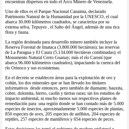
encuentran dispersos en todo el Arco Minero de Venezuela.
Uno de ellos es el Parque Nacional Canaima, declarado
Patrimonio Natural de la Humanidad por la UNESCO, el cual
abarca 30.000 kilómetros cuadrados, se caracteriza por su
extensa selva, Tepuyes , el Salto del Ángel, además de una rica
flora y fauna.
La región destinada para desarrollo minero también incluye la
Reserva Forestal de Imataca (3.800.000 hectáreas); las reservas
de La Paragua y El Caura (5.134.000 hectáreas combinadas); el
Monumento Natural Cerro Guanay; más el río Caroní (que
abarca 96.000 kilómetros cuadrados), impactando la cuenca del
río Orinoco y sus ecosistemas.
En el decreto se establecen áreas para la explotación de oro y
coltán, los dos minerales que se han llevado los titulares
informativos desde entonces, pero también de diamante, bauxita,
cobre, dolomita, hierro, caolín y tierras raras
; sin
los estudios de
impacto ambiental, ni mucho menos sus respectivos planes de
remediación para
una región donde
se han contado más de 5.000
especies de insectos, aproximadamente 5.000 especies de plantas,
850 especies de aves, 205 especies de anfibios, 204 especies de
reptiles, 257 especies de mamíferos y 654 especies de peces.
Estas decisiones las tomó el gobierno de maduro unilateral e