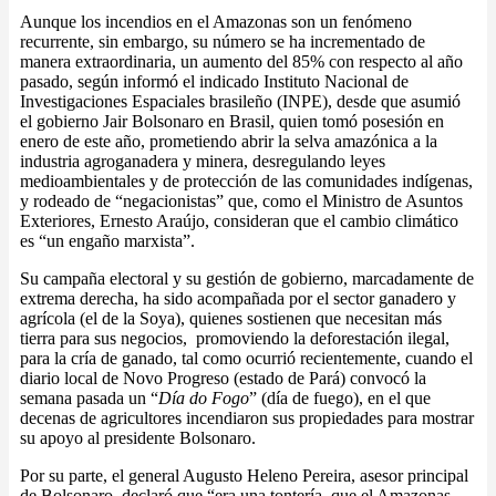
Aunque los incendios en el Amazonas son un fenómeno
recurrente, sin embargo, su número se ha incrementado de
manera extraordinaria, un aumento del 85% con respecto al año
pasado, según informó el indicado Instituto Nacional de
Investigaciones Espaciales brasileño (INPE), desde que asumió
el gobierno Jair Bolsonaro en Brasil, quien tomó posesión en
enero de este año, prometiendo abrir la selva amazónica a la
industria agroganadera y minera, desregulando leyes
medioambientales y de protección de las comunidades indígenas,
y rodeado de “negacionistas” que, como el Ministro de Asuntos
Exteriores, Ernesto Araújo, consideran que el cambio climático
es “un engaño marxista”.
Su campaña electoral y su gestión de gobierno, marcadamente de
extrema derecha, ha sido acompañada por el sector ganadero y
agrícola (el de la Soya), quienes sostienen que necesitan más
tierra para sus negocios,
promoviendo la deforestación ilegal,
para la cría de ganado, tal como ocurrió recientemente, cuando el
diario local de Novo Progreso (estado de Pará) convocó la
semana pasada un “
Día do Fogo
” (día de fuego), en el que
decenas de agricultores incendiaron sus propiedades para mostrar
su apoyo al presidente Bolsonaro.
Por su parte, el general Augusto Heleno Pereira, asesor principal
de Bolsonaro, declaró que “era una tontería, que el Amazonas