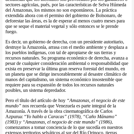
sectores agrícolas, pués, por las características de Selva Húmeda
del Amazonas, los mismos no son espontáneos. La práctica
extendida ahora con el permiso del gobierno de Bolsonaro, de
deforestar las áreas, es la de esperar al menos cuatro meses para
que se seque el material vegetal y sólo entonces se le prende
fuego.
Es decir, un gobierno de derecha, con un presidente autoritario,
destruye la Amazonía, arrasa con el medio ambiente y desplaza a
los pueblos indígenas, con tal de apropiarse de sus tierras y
recursos naturales. Su programa económico de derecha, avanza a
pesar de cualquier consideración ambiental o responsabilidad que
exista en preservar la última gran reserva forestal del mundo, en
un planeta que se dirige inexorablemente al desastre climático de
manos del capitalismo, un sistema económico insostenible que
requiere para su expansión de todos los recursos naturales
posibles, un sistema depredador.
Pero el título del artículo de hoy
“Amazonas, el negocio de este
mundo”
nos recuerda que Venezuela es parte integral de la
Amazonía. A través de la obra cinematográfica de Carlos
Azpurua: “
Yo hablo a Caracas” (1978), “Caño Mánamo”
(1983) y “Amazonas, el negocio de este mundo” (1986)
,
comenzamos a tomar conciencia de lo que sucedía en nuestros
extensos territorios selváticos al sur del Río Orinoco, tierras