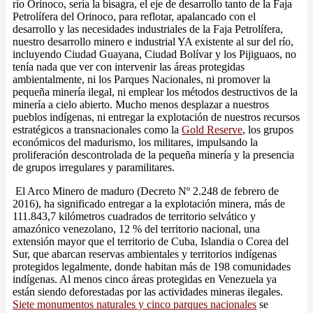
río Orinoco, sería la bisagra, el eje de desarrollo tanto de la Faja
Petrolífera del Orinoco, para reflotar, apalancado con el
desarrollo y las necesidades industriales de la Faja Petrolífera,
nuestro desarrollo minero e industrial YA existente al sur del río,
incluyendo Ciudad Guayana, Ciudad Bolívar y los Pijiguaos, no
tenía nada que ver con intervenir las áreas protegidas
ambientalmente, ni los Parques Nacionales, ni promover la
pequeña minería ilegal, ni emplear los métodos destructivos de la
minería a cielo abierto. Mucho menos desplazar a nuestros
pueblos indígenas, ni entregar la explotación de nuestros recursos
estratégicos a transnacionales como la
Gold Reserve
, los grupos
económicos del madurismo, los militares, impulsando la
proliferación descontrolada de la pequeña minería y la presencia
de grupos irregulares y paramilitares.
El Arco Minero de maduro (Decreto Nº 2.248 de febrero de
2016), ha significado entregar a la explotación minera, más de
111.843,7 kilómetros cuadrados de territorio selvático y
amazónico venezolano, 12 % del territorio nacional, una
extensión mayor que el territorio de Cuba, Islandia o Corea del
Sur, que abarcan reservas ambientales y territorios indígenas
protegidos legalmente, donde habitan más de 198 comunidades
indígenas. Al menos cinco áreas protegidas en Venezuela ya
están siendo deforestadas por las actividades mineras ilegales.
Siete monumentos naturales y cinco parques nacionales
se