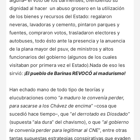
alguna– el voto de los barinenses, ofendiendo su
dignidad al hacer un abuso grosero en la utilización
de los bienes y recursos del Estado: regalaron
neveras, lavadoras y cemento, pintaron parques y
fuentes, compraron votos, trasladaron electores y
autobuses, todo ésto ante la presencia y la anuencia
de la plana mayor del psuv, de ministros y altos
funcionarios del gobierno (algunos de los cuales
visitaban por primera vez el Estado).Nada de eso les
sirvió: ¡
El pueblo de Barinas REVOCÓ al madurismo!
Han echado mano de todo tipo de teorías y
elucubraciones como
“a maduro le convenía perder,
para sacarse a los Chávez de encima”
–cosa que
sucedió hace tiempo–, que “
el derrotado es Diosdado”
(supuesta “ala dura” del chavismo), o que
“al gobierno
le convenía perder para legitimar al CNE
”, entre otras
tantas supuestas estrategias conspirativas que evaden