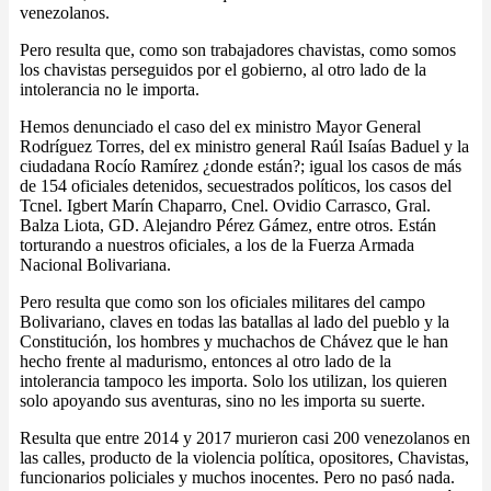
venezolanos.
Pero resulta que, como son trabajadores chavistas, como somos
los chavistas perseguidos por el gobierno, al otro lado de la
intolerancia no le importa.
Hemos denunciado el caso del ex ministro Mayor General
Rodríguez Torres, del ex ministro general Raúl Isaías Baduel y la
ciudadana Rocío Ramírez ¿donde están?; igual los casos de más
de 154 oficiales detenidos, secuestrados políticos, los casos del
Tcnel. Igbert Marín Chaparro, Cnel. Ovidio Carrasco, Gral.
Balza Liota, GD. Alejandro Pérez Gámez, entre otros. Están
torturando a nuestros oficiales, a los de la Fuerza Armada
Nacional Bolivariana.
Pero resulta que como son los oficiales militares del campo
Bolivariano, claves en todas las batallas al lado del pueblo y la
Constitución, los hombres y muchachos de Chávez que le han
hecho frente al madurismo, entonces al otro lado de la
intolerancia tampoco les importa. Solo los utilizan, los quieren
solo apoyando sus aventuras, sino no les importa su suerte.
Resulta que entre 2014 y 2017 murieron casi 200 venezolanos en
las calles, producto de la violencia política, opositores, Chavistas,
funcionarios policiales y muchos inocentes. Pero no pasó nada.