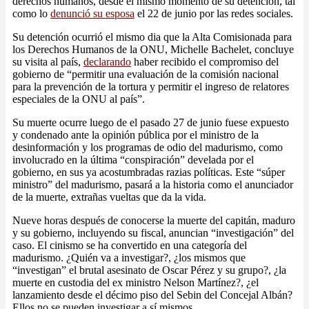
derechos humanos, desde el mismo momento de su detención, tal
como lo
denunció su esposa
el 22 de junio por las redes sociales.
Su detención ocurrió el mismo dia que la Alta Comisionada para
los Derechos Humanos de la ONU, Michelle Bachelet, concluye
su visita al país,
declarando
haber recibido el compromiso del
gobierno de “permitir una evaluación de la comisión nacional
para la prevención de la tortura y permitir el ingreso de relatores
especiales de la ONU al país”.
Su muerte ocurre luego de el pasado 27 de junio fuese expuesto
y condenado ante la opinión pública por el ministro de la
desinformación y los programas de odio del madurismo, como
involucrado en la última “conspiración” develada por el
gobierno, en sus ya acostumbradas razias políticas. Este “súper
ministro” del madurismo, pasará a la historia como el anunciador
de la muerte, extrañas vueltas que da la vida.
Nueve horas después de conocerse la muerte del capitán, maduro
y su gobierno, incluyendo su fiscal, anuncian “investigación” del
caso. El cinismo se ha convertido en una categoría del
madurismo. ¿Quién va a investigar?, ¿los mismos que
“investigan” el brutal asesinato de Oscar Pérez y su grupo?, ¿la
muerte en custodia del ex ministro Nelson Martínez?, ¿el
lanzamiento desde el décimo piso del Sebin del Concejal Albán?
Ellos no se pueden investigar a sí mismos.