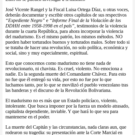
José Vicente Rangel y la Fiscal Luisa Ortega Díaz, u otras voces,
deberán documentar y escribir otros capítulos de sus respectivos
“Expediente Negro”
e
“Informe Final de la Violación de los
DDHH entre 1958-1998 en el país”,
testimonios
de la violencia
durante la cuarta República, para ahora incorporar la violencia
del madurismo. Es el mismo patrón, los mismos métodos. NO
pueden haber torturados buenos y torturados malos. Sobre todo si
se trataba de hacer una revolución, no solo política, económica y
social, sino y muy especialmente, espiritual.
Esto que conocemos como madurismo no tiene nada de
revolucionario, ni chavista. Es cruel, violento. No emociona a
nadie. Es la segunda muerte del Comandante Chávez. Para esto
no fue que él entregó su vida, por esto no fue por lo que
luchamos tanto, por lo que se movilizó el pueblo venezolano tras
las banderas y el discurso de la Revolución Bolivariana.
El madurismo no es más que un Estado policíaco, violento,
intolerante. Que busca imponer por la fuerza un modelo atrasado,
capitalista dependiente, inviable. Y que hará lo que sea para
mantenerse en el poder.
La muerte del Capitán y las circunstancias, nada claras aun, que
rodearon su tragedia: su presentación ante la Corte Marcial en