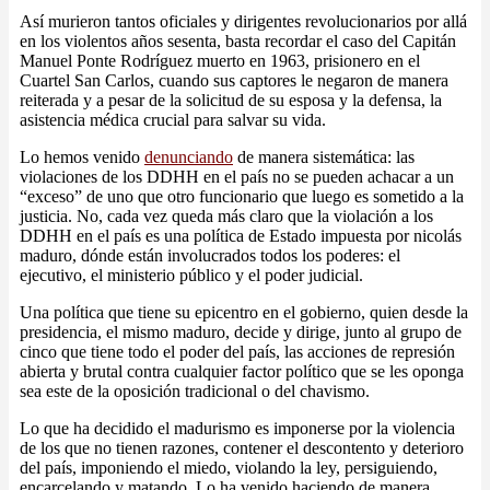
Así murieron tantos oficiales y dirigentes revolucionarios por allá
en los violentos años sesenta, basta recordar el caso del Capitán
Manuel Ponte Rodríguez muerto en 1963, prisionero en el
Cuartel San Carlos, cuando sus captores le negaron de manera
reiterada y a pesar de la solicitud de su esposa y la defensa, la
asistencia médica crucial para salvar su vida.
Lo hemos venido
denunciando
de manera sistemática: las
violaciones de los DDHH en el país no se pueden achacar a un
“exceso” de uno que otro funcionario que luego es sometido a la
justicia. No, cada vez queda más claro que la violación a los
DDHH en el país es una política de Estado impuesta por nicolás
maduro, dónde están involucrados todos los poderes: el
ejecutivo, el ministerio público y el poder judicial.
Una política que tiene su epicentro en el gobierno, quien desde la
presidencia, el mismo maduro, decide y dirige, junto al grupo de
cinco que tiene todo el poder del país, las acciones de represión
abierta y brutal contra cualquier factor político que se les oponga
sea este de la oposición tradicional o del chavismo.
Lo que ha decidido el madurismo es imponerse por la violencia
de los que no tienen razones, contener el descontento y deterioro
del país, imponiendo el miedo, violando la ley, persiguiendo,
encarcelando y matando. Lo ha venido haciendo de manera