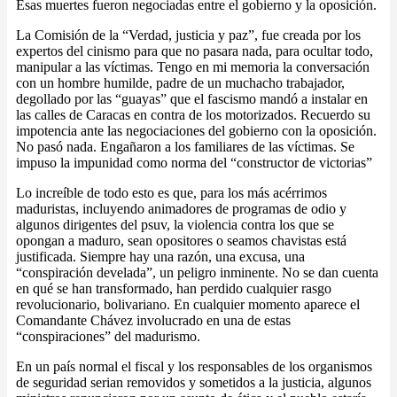
Esas muertes fueron negociadas entre el gobierno y la oposición.
La Comisión de la “Verdad, justicia y paz”, fue creada por los
expertos del cinismo para que no pasara nada, para ocultar todo,
manipular a las víctimas. Tengo en mi memoria la conversación
con un hombre humilde, padre de un muchacho trabajador,
degollado por las “guayas” que el fascismo mandó a instalar en
las calles de Caracas en contra de los motorizados. Recuerdo su
impotencia ante las negociaciones del gobierno con la oposición.
No pasó nada. Engañaron a los familiares de las víctimas. Se
impuso la impunidad como norma del “constructor de victorias”
Lo increíble de todo esto es que, para los más acérrimos
maduristas, incluyendo animadores de programas de odio y
algunos dirigentes del psuv, la violencia contra los que se
opongan a maduro, sean opositores o seamos chavistas está
justificada. Siempre hay una razón, una excusa, una
“conspiración develada”, un peligro inminente. No se dan cuenta
en qué se han transformado, han perdido cualquier rasgo
revolucionario, bolivariano. En cualquier momento aparece el
Comandante Chávez involucrado en una de estas
“conspiraciones” del madurismo.
En un país normal el fiscal y los responsables de los organismos
de seguridad serian removidos y sometidos a la justicia, algunos