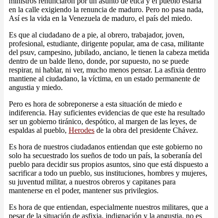
ministros renunciaron por un asunto de ética y el pueblo estaría
en la calle exigiendo la renuncia de maduro. Pero no pasa nada,
Así es la vida en la Venezuela de maduro, el país del miedo.
Es que al ciudadano de a pie, al obrero, trabajador, joven,
profesional, estudiante, dirigente popular, ama de casa, militante
del psuv, campesino, jubilado, anciano, le tienen la cabeza metida
dentro de un balde lleno, donde, por supuesto, no se puede
respirar, ni hablar, ni ver, mucho menos pensar. La asfixia dentro
mantiene al ciudadano, la víctima, en un estado permanente de
angustia y miedo.
Pero es hora de sobreponerse a esta situación de miedo e
indiferencia. Hay suficientes evidencias de que este ha resultado
ser un gobierno tiránico, despótico, al margen de las leyes, de
espaldas al pueblo,
Herodes
de la obra del presidente Chávez.
Es hora de nuestros ciudadanos entiendan que este gobierno no
solo ha secuestrado los sueños de todo un país, la soberanía del
pueblo para decidir sus propios asuntos, sino que está dispuesto a
sacrificar a todo un pueblo, sus instituciones, hombres y mujeres,
su juventud militar, a nuestros obreros y capitanes para
mantenerse en el poder, mantener sus privilegios.
Es hora de que entiendan, especialmente nuestros militares, que a
pesar de la situación de asfixia, indignación y la angustia, no es