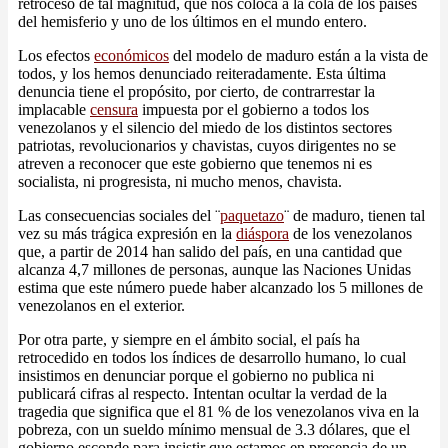
retroceso de tal magnitud, que nos coloca a la cola de los países
del hemisferio y uno de los últimos en el mundo entero.
Los efectos
económicos
del modelo de maduro están a la vista de
todos, y los hemos denunciado reiteradamente. Esta última
denuncia tiene el propósito, por cierto, de contrarrestar la
implacable
censura
impuesta por el gobierno a todos los
venezolanos y el silencio del miedo de los distintos sectores
patriotas, revolucionarios y chavistas, cuyos dirigentes no se
atreven a reconocer que este gobierno que tenemos ni es
socialista, ni progresista, ni mucho menos, chavista.
Las consecuencias sociales del ¨
paquetazo
¨ de maduro, tienen tal
vez su más trágica expresión en la
diáspora
de los venezolanos
que, a partir de 2014 han salido del país, en una cantidad que
alcanza 4,7 millones de personas, aunque las Naciones Unidas
estima que este número puede haber alcanzado los 5 millones de
venezolanos en el exterior.
Por otra parte, y siempre en el ámbito social, el país ha
retrocedido en todos los índices de desarrollo humano, lo cual
insistimos en denunciar porque el gobierno no publica ni
publicará cifras al respecto. Intentan ocultar la verdad de la
tragedia que significa que el 81 % de los venezolanos viva en la
pobreza, con un sueldo mínimo mensual de 3.3 dólares, que el
gobierno esconde para insistir que estamos en presencia de un