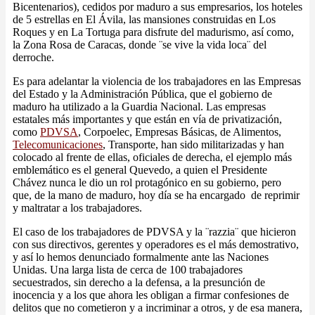
Bicentenarios), cedidos por maduro a sus empresarios, los hoteles
de 5 estrellas en El Ávila, las mansiones construidas en Los
Roques y en La Tortuga para disfrute del madurismo, así como,
la Zona Rosa de Caracas, donde ¨se vive la vida loca¨ del
derroche.
Es para adelantar la violencia de los trabajadores en las Empresas
del Estado y la Administración Pública, que el gobierno de
maduro ha utilizado a la Guardia Nacional. Las empresas
estatales más importantes y que están en vía de privatización,
como
PDVSA
, Corpoelec, Empresas Básicas, de Alimentos,
Telecomunicaciones
, Transporte, han sido militarizadas y han
colocado al frente de ellas, oficiales de derecha, el ejemplo más
emblemático es el general Quevedo, a quien el Presidente
Chávez nunca le dio un rol protagónico en su gobierno, pero
que, de la mano de maduro, hoy día se ha encargado de reprimir
y maltratar a los trabajadores.
El caso de los trabajadores de PDVSA y la ¨razzia¨ que hicieron
con sus directivos, gerentes y operadores es el más demostrativo,
y así lo hemos denunciado formalmente ante las Naciones
Unidas. Una larga lista de cerca de 100 trabajadores
secuestrados, sin derecho a la defensa, a la presunción de
inocencia y a los que ahora les obligan a firmar confesiones de
delitos que no cometieron y a incriminar a otros, y de esa manera,