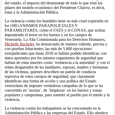
del estado, el impacto del desmontaje de todo lo que eran los
pilares del modelo económico del Presidente Chávez, es decir,
éstas y la Administración Pública.
La violencia contra los humildes tiene su más cruel expresión en
los ORGANISMOS PARAPOLICIALES Y
PARAMILITARES, como el FAES y el CONAS, que actúan
imponiendo el terror en los barrios y en los campos de
Venezuela. La Alta Comisionada para los Derechos Humanos,
Michelle Bachelet
, ha denunciado de manera valiente, precisa y
con pruebas fehacientes, las más de 5.800 ejecuciones
extrajudiciales que hasta 2018 se habían podido identificar, con
datos aportados por los mismos organismos de seguridad que
hablan de estas muertes como ¨resistencia a la autoridad¨ y con el
relato desgarrador de las familiares, esposas, madres y hermanas
de las víctimas, quienes describen un patrón de conducta
represiva de estos cuerpos de seguridad, que claramente
identifican una forma de acción y una política del Estado
venezolano de imponer verdaderas campañas de lo que se ha
convertido en ¨razzias¨, de ¨limpiezas¨ en los barrios y zonas
populares y campesinas, para someter al pueblo por el miedo y la
violencia.
La violencia contra los trabajadores se ha concentrado en la
Administración Pública y las empresas del Estado. Ello obedece