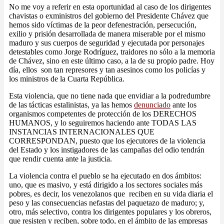
No me voy a referir en esta oportunidad al caso de los dirigentes
chavistas o exministros del gobierno del Presidente Chávez que
hemos sido víctimas de la peor defenestración, persecución,
exilio y prisión desarrollada de manera miserable por el mismo
maduro y sus cuerpos de seguridad y ejecutada por personajes
detestables como Jorge Rodríguez, traidores no sólo a la memoria
de Chávez, sino en este último caso, a la de su propio padre. Hoy
día, ellos son tan represores y tan asesinos como los policías y
los ministros de la Cuarta República.
Esta violencia, que no tiene nada que envidiar a la podredumbre
de las tácticas estalinistas, ya las hemos
denunciado
ante los
organismos competentes de protección de los DERECHOS
HUMANOS, y lo seguiremos haciendo ante TODAS LAS
INSTANCIAS INTERNACIONALES QUE
CORRESPONDAN, puesto que los ejecutores de la violencia
del Estado y los instigadores de las campañas del odio tendrán
que rendir cuenta ante la justicia.
La violencia contra el pueblo se ha ejecutado en dos ámbitos:
uno, que es masivo, y está dirigido a los sectores sociales más
pobres, es decir, los venezolanos que reciben en su vida diaria el
peso y las consecuencias nefastas del paquetazo de maduro; y,
otro, más selectivo, contra los dirigentes populares y los obreros,
que resisten y reciben, sobre todo, en el ámbito de las empresas