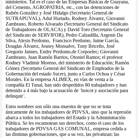
ministerios. Tal es el caso de las Empresas Básicas de Guayana,
del Cemento, AGROPATRIA, etc., con las detenciones de
Rubén González y José Hidalgo (Secretario General de
SUTRAPUVAL), Adul Hurtado, Rodney Álvarez, Giovanni
Zambrano, Roberto Alvarado (Secretario General del Sindicato
de Trabajadores de OLACA) y David Toro (Secretario General
del Sindicato de SERVIFOR), Pedro Calzadilla, Argenis Da
Silva, Alexis Perdomo, Francisco Perdomo, Jaime García,
Douglas Álvarez, Josney Monsalve, Tony Briceño, José
Gregorio Jaimes, Endry Perdomo,de Corpoelec; Giovanni
Zambrano, Juan Ramón Barrios, Otoniel Ramos; el profesor
Rodney Vladimir Moreno, del ministerio de Educación; Ramón
Gómez (Secretario General del Sindicato de Empleados de la
Gobernación del estado Sucre), junto a Carlos Ochoa y César
Morales. En la empresa ALIMEX, en vías de venta a la
compañía El Tunal, han sido despedidos 80 trabajadores y han
detenido a 4 más bajo la acusación de ¨boicot y asociación para
delinquir¨.
Estos nombres son sólo una muestra de que no se trata
únicamente de los trabajadores de PDVSA, sino que la represión
abarca a todos los trabajadores del Estado y la Administración
Pública. Se les escamotean sus derechos, como el caso de los
trabajadores de PDVSA GAS COMUNAL, empresa cedida a
las distintas gobernaciones, que a su vez, las privatizan; las