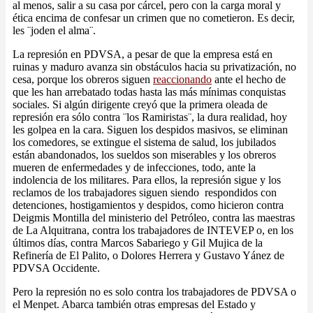
al menos, salir a su casa por cárcel, pero con la carga moral y
ética encima de confesar un crimen que no cometieron. Es decir,
les ¨joden el alma¨.
La represión en PDVSA, a pesar de que la empresa está en
ruinas y maduro avanza sin obstáculos hacia su privatización, no
cesa, porque los obreros siguen
reaccionando
ante el hecho de
que les han arrebatado todas hasta las más mínimas conquistas
sociales. Si algún dirigente creyó que la primera oleada de
represión era sólo contra ¨los Ramiristas¨, la dura realidad, hoy
les golpea en la cara. Siguen los despidos masivos, se eliminan
los comedores, se extingue el sistema de salud, los jubilados
están abandonados, los sueldos son miserables y los obreros
mueren de enfermedades y de infecciones, todo, ante la
indolencia de los militares. Para ellos, la represión sigue y los
reclamos de los trabajadores siguen siendo respondidos con
detenciones, hostigamientos y despidos, como hicieron contra
Deigmis Montilla del ministerio del Petróleo, contra las maestras
de La Alquitrana, contra los trabajadores de INTEVEP o, en los
últimos días, contra Marcos Sabariego y Gil Mujica de la
Refinería de El Palito, o Dolores Herrera y Gustavo Yánez de
PDVSA Occidente.
Pero la represión no es solo contra los trabajadores de PDVSA o
el Menpet. Abarca también otras empresas del Estado y