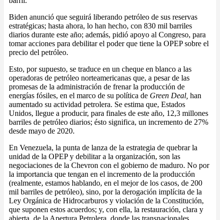
barril.
Biden anunció que seguirá liberando petróleo de sus reservas
estratégicas; hasta ahora, lo han hecho, con 830 mil barriles
diarios durante este año; además, pidió apoyo al Congreso, para
tomar acciones para debilitar el poder que tiene la OPEP sobre el
precio del petróleo.
Esto, por supuesto, se traduce en un cheque en blanco a las
operadoras de petróleo norteamericanas que, a pesar de las
promesas de la administración de frenar la producción de
energías fósiles, en el marco de su política de
Green Deal,
han
aumentado su actividad petrolera. Se estima que, Estados
Unidos, llegue a producir, para finales de este año, 12,3 millones
barriles de petróleo diarios; ésto significa, un incremento de 27%
desde mayo de 2020.
En Venezuela, la punta de lanza de la estrategia de quebrar la
unidad de la OPEP y debilitar a la organización, son las
negociaciones de la Chevron con el gobierno de maduro. No por
la importancia que tengan en el incremento de la producción
(realmente, estamos hablando, en el mejor de los casos, de 200
mil barriles de petróleo), sino, por la derogación implícita de la
Ley Orgánica de Hidrocarburos y violación de la Constitución,
que suponen estos acuerdos; y, con ella, la restauración, clara y
abierta, de la Apertura Petrolera, donde las transnacionales