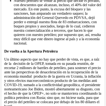
Nuestro petróleo se vende al precio que decide el privado,
con descuentos que alcanzan, incluso, el 40% del valor del
mercado. En este punto, la excusa del bloqueo y las
sanciones, han amparado un verdadero saqueo; la
administración del General Quevedo en PDVSA, dejó
perder o entregó nuestra flota de 83 embarcaciones, con
buques propios y asociados, luego de lo cual, cedieron
nuestra comercialización a terceros, que hacen lo que
quieren con nuestro petróleo; por supuesto que, así, resulta
muy difícil que este dinero ingrese al país y a la economía
nacional.
De vuelta a la Apertura Petrolera
Un último aspecto que no hay que perder de vista, es que, a raíz
de la decisión de la OPEP, tomada en su pasada reunión, de
recortar 2 millones de barriles de petróleo, para sostener el precio
ante las perspectivas de desaceleración en la recuperación de la
economía mundial producto de la guerra en Ucrania, la inflación
y otros efectos macroeconómicos producto de las medidas anti
COVID-19, sumado a la conflictividad geopolítica, el presidente
norteamericano Joe Biden, mostró abiertamente su disgusto, con
el hecho de que la OPEP+, no solo se mantuviera coordinando la
política petrolera con Rusia; sino que, no hiciese nada, para que
el precio del petróleo se colocara por debajo de los 80 dólares el