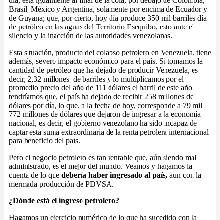
día, está igualmente al final de la cola, por debajo de Colombia,
Brasil, México y Argentina, solamente por encima de Ecuador y
de Guyana; que, por cierto, hoy día produce 350 mil barriles día
de petróleo en las aguas del Territorio Esequibo, esto ante el
silencio y la inacción de las autoridades venezolanas.
Esta situación, producto del colapso petrolero en Venezuela, tiene
además, severo impacto económico para el país. Si tomamos la
cantidad de petróleo que ha dejado de producir Venezuela, es
decir, 2,32 millones de barriles y lo multiplicamos por el
promedio precio del año de 111 dólares el barril de este año,
tendríamos que, el país ha dejado de recibir 258 millones de
dólares por día, lo que, a la fecha de hoy, corresponde a 79 mil
772 millones de dólares que dejaron de ingresar a la economía
nacional, es decir, el gobierno venezolano ha sido incapaz de
captar esta suma extraordinaria de la renta petrolera internacional
para beneficio del país.
Pero el negocio petrolero es tan rentable que, aún siendo mal
administrado, es el mejor del mundo. Veamos y hagamos la
cuenta de lo que
debería haber ingresado al país,
aun con la
mermada producción de PDVSA.
¿Dónde está el ingreso petrolero?
Hagamos un ejercicio numérico de lo que ha sucedido con la