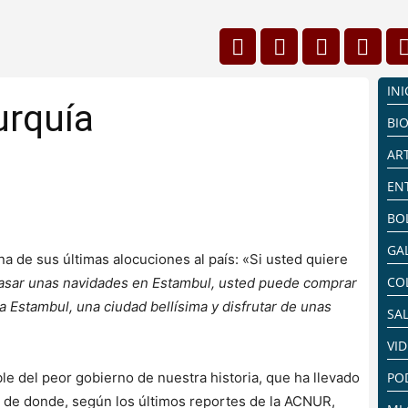
INI
urquía
BI
AR
EN
BO
GA
na de sus últimas alocuciones al país: «Si usted quiere
CO
asar unas navidades en Estambul, usted puede comprar
 a Estambul, una ciudad bellísima y disfrutar de unas
SA
VI
ble del peor gobierno de nuestra historia, que ha llevado
PO
s, de donde, según los últimos reportes de la ACNUR,