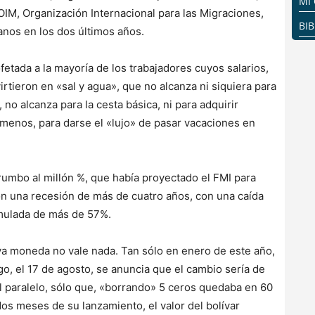
MI
 OIM, Organización Internacional para las Migraciones,
BI
anos en los dos últimos años.
ofetada a la mayoría de los trabajadores cuyos salarios,
rtieron en «sal y agua», que no alcanza ni siquiera para
, no alcanza para la cesta básica, ni para adquirir
menos, para darse el «lujo» de pasar vacaciones en
 rumbo al millón %, que había proyectado el FMI para
 con una recesión de más de cuatro años, con una caída
umulada de más de 57%.
uya moneda no vale nada. Tan sólo en enero de este año,
ego, el 17 de agosto, se anuncia que el cambio sería de
del paralelo, sólo que, «borrando» 5 ceros quedaba en 60
os meses de su lanzamiento, el valor del bolívar