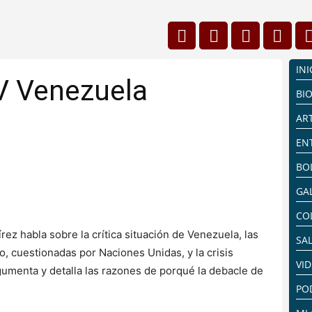
INI
V Venezuela
BI
AR
EN
BO
GA
CO
ez habla sobre la crítica situación de Venezuela, las
SA
, cuestionadas por Naciones Unidas, y la crisis
VI
gumenta y detalla las razones de porqué la debacle de
PO