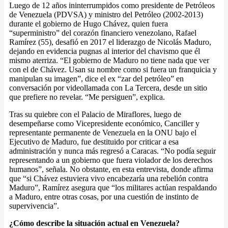
Luego de 12 años ininterrumpidos como presidente de Petróleos
de Venezuela (PDVSA) y ministro del Petróleo (2002-2013)
durante el gobierno de Hugo Chávez, quien fuera
“superministro” del corazón financiero venezolano, Rafael
Ramírez (55), desafió en 2017 el liderazgo de Nicolás Maduro,
dejando en evidencia pugnas al interior del chavismo que él
mismo aterriza. “El gobierno de Maduro no tiene nada que ver
con el de Chávez. Usan su nombre como si fuera un franquicia y
manipulan su imagen”, dice el ex “zar del petróleo” en
conversación por videollamada con La Tercera, desde un sitio
que prefiere no revelar. “Me persiguen”, explica.
Tras su quiebre con el Palacio de Miraflores, luego de
desempeñarse como Vicepresidente económico, Canciller y
representante permanente de Venezuela en la ONU bajo el
Ejecutivo de Maduro, fue destituido por criticar a esa
administración y nunca más regresó a Caracas. “No podía seguir
representando a un gobierno que fuera violador de los derechos
humanos”, señala. No obstante, en esta entrevista, donde afirma
que “si Chávez estuviera vivo encabezaría una rebelión contra
Maduro”, Ramírez asegura que “los militares actúan respaldando
a Maduro, entre otras cosas, por una cuestión de instinto de
supervivencia”.
¿Cómo describe la situación actual en Venezuela?