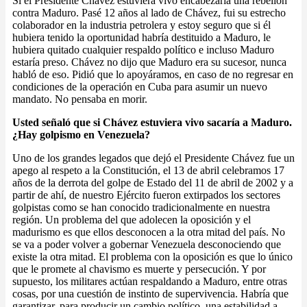
Si el Presidente Chávez estuviera vivo encabezaría una rebelión
contra Maduro. Pasé 12 años al lado de Chávez, fui su estrecho
colaborador en la industria petrolera y estoy seguro que si él
hubiera tenido la oportunidad habría destituido a Maduro, le
hubiera quitado cualquier respaldo político e incluso Maduro
estaría preso. Chávez no dijo que Maduro era su sucesor, nunca
habló de eso. Pidió que lo apoyáramos, en caso de no regresar en
condiciones de la operación en Cuba para asumir un nuevo
mandato. No pensaba en morir.
Usted señaló que si Chávez estuviera vivo sacaría a Maduro.
¿Hay golpismo en Venezuela?
Uno de los grandes legados que dejó el Presidente Chávez fue un
apego al respeto a la Constitución, el 13 de abril celebramos 17
años de la derrota del golpe de Estado del 11 de abril de 2002 y a
partir de ahí, de nuestro Ejército fueron extirpados los sectores
golpistas como se han conocido tradicionalmente en nuestra
región. Un problema del que adolecen la oposición y el
madurismo es que ellos desconocen a la otra mitad del país. No
se va a poder volver a gobernar Venezuela desconociendo que
existe la otra mitad. El problema con la oposición es que lo único
que le promete al chavismo es muerte y persecución. Y por
supuesto, los militares actúan respaldando a Maduro, entre otras
cosas, por una cuestión de instinto de supervivencia. Habría que
garantizar, para producir un cambio político, una estabilidad a