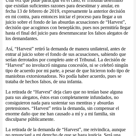
Una vez que pude participar en el caso, el Tribunal determinó
que existían suficientes razones para desestimar y anular, en
fecha 13 de febrero de 2019, expresamente la anterior decisión
en mi contra, para entonces iniciar el proceso para llegar a un
juicio sobre el fondo de las absurdas acusaciones de “Harvest”,
decisión que acogimos con beneplácito, pues nos permitiría llegar
hasta el final del juicio para desenmascarar los falsos alegatos de
los demandantes.
Así, “Harvest” retiró la demanda de manera unilateral, antes de
entrar al juicio sobre el fondo de sus acusaciones, sabiendo que
serían derrotados por completo ante el Tribunal. La decisión de
“Harvest” no involucró ninguna concesión, ni se celebró ningún
tipo de acuerdo por mi parte, a pesar de que hicieron todo tipo de
maniobras extorsionadoras. No podía haber acuerdo, pues se
trataba de hechos falsos, de una infamia.
La retirada de “Harvest” deja claro que no tenían base alguna
para sus alegatos, éstos eran completamente infundados, no
consiguieron nada para sustentar sus mentiras y absurdas
pretensiones. “Harvest” retira la demanda, sin compensar el
enorme daño que me han causado a mí y a mi familia, sin
disculparse públicamente.
La retirada de la demanda de “Harvest”, me reivindica, aunque
no renunciaré a mi derecho de que se haga justicia. Será una