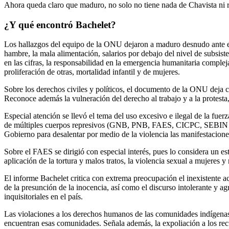
Ahora queda claro que maduro, no solo no tiene nada de Chavista ni re
¿Y qué encontró Bachelet?
Los hallazgos del equipo de la ONU dejaron a maduro desnudo ante el
hambre, la mala alimentación, salarios por debajo del nivel de subsiste
en las cifras, la responsabilidad en la emergencia humanitaria comple
proliferación de otras, mortalidad infantil y de mujeres.
Sobre los derechos civiles y políticos, el documento de la ONU deja clar
Reconoce además la vulneración del derecho al trabajo y a la protesta,
Especial atención se llevó el tema del uso excesivo e ilegal de la fue
de múltiples cuerpos represivos (GNB, PNB, FAES, CICPC, SEBIN y DG
Gobierno para desalentar por medio de la violencia las manifestaciones
Sobre el FAES se dirigió con especial interés, pues lo considera un e
aplicación de la tortura y malos tratos, la violencia sexual a mujeres y
El informe Bachelet critica con extrema preocupación el inexistente acce
de la presunción de la inocencia, así como el discurso intolerante y a
inquisitoriales en el país.
Las violaciones a los derechos humanos de las comunidades indígenas y
encuentran esas comunidades. Señala además, la expoliación a los recu