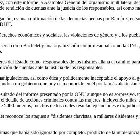
, con este informe la Asamblea General del organismo multilateral debe
 de rendición de cuentas ante la justicia de los responsables, así como 
ción, es una confirmación de las denuncias hechas por Ramírez, en sus e
s DDHH.
os Derechos económicos y sociales, las violaciones de género y a los pueb
seria como Bachelet y una organización tan profesional como la ONU, d
o.
eres del Estado como responsables de los mismos allana el camino para
dición de cuentas ante la justicia de los responsables.
manipulaciones, así como ética y políticamente inaceptable el apoyo al 
paldando a un gobierno que hoy es reconocido en él por la más alta ins
sultado del informe presentado por la ONU aunque no es sorpresivo, t
r el detalle de acciones criminales contra las mujeres, incluyendo niñas,
e 5000 muertos, muchos de los cuales resultan ejecuciones extrajudicia
t reconoce los ataques a “disidentes chavistas, a militares disidentes y
timas que había sido ignorado por completo, producto de la intolerancia