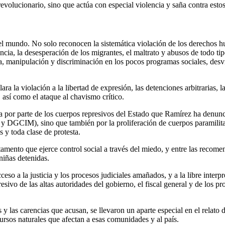
volucionario, sino que actúa con especial violencia y saña contra esto
 mundo. No solo reconocen la sistemática violación de los derechos hu
ncia, la desesperación de los migrantes, el maltrato y abusos de todo ti
ja, manipulación y discriminación en los pocos programas sociales, des
a la violación a la libertad de expresión, las detenciones arbitrarias, la
 así como el ataque al chavismo crítico.
rza por parte de los cuerpos represivos del Estado que Ramírez ha denun
CIM), sino que también por la proliferación de cuerpos paramilitare
 y toda clase de protesta.
stamento que ejerce control social a través del miedo, y entre las reco
 niñas detenidas.
so a la justicia y los procesos judiciales amañados, y a la libre interpre
gresivo de las altas autoridades del gobierno, el fiscal general y de l
 las carencias que acusan, se llevaron un aparte especial en el relato 
rsos naturales que afectan a esas comunidades y al país.