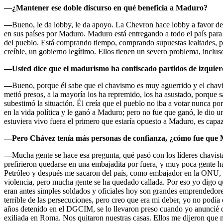
—¿Mantener ese doble discurso en qué beneficia a Maduro?
—
Bueno, le da lobby, le da apoyo. La Chevron hace lobby a favor d
en sus países por Maduro. Maduro está entregando a todo el país para 
del pueblo. Está comprando tiempo, comprando supuestas lealtades, p
creíble, un gobierno legítimo. Ellos tienen un severo problema, incluso
—Usted dice que el madurismo ha confiscado partidos de izquierda
—
Bueno, porque él sabe que el chavismo es muy aguerrido y el chavism
metió presos, a la mayoría los ha repremido, los ha asustado, porque 
subestimó la situación. Él creía que el pueblo no iba a votar nunca 
en la vida política y le ganó a Maduro; pero no fue que ganó, le dio u
estuviera vivo fuera el primero que estaría opuesto a Maduro, es cap
—
Pero
Chávez tenía más personas de confianza, ¿cómo fue que 
—
Mucha gente se hace esa pregunta, qué pasó con los líderes chavista
prefirieron quedarse en una embajadita por fuera, y muy poca gente 
Petróleo y después me sacaron del país, como embajador en la ONU, has
violencia, pero mucha gente se ha quedado callada. Por eso yo digo q
eran antes simples soldados y oficiales hoy son grandes emprendedore
terrible de las persecuciones, pero creo que era mi deber, yo no podí
años detenido en el DGCIM, se lo llevaron preso cuando yo anuncié qu
exiliada en Roma. Nos quitaron nuestras casas. Ellos me dijeron que