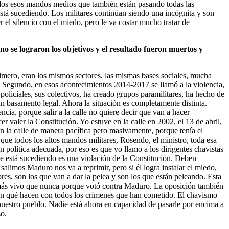
todos esos mandos medios que también están pasando todas las
está sucediendo. Los militares continúan siendo una incógnita y son
 el silencio con el miedo, pero le va costar mucho tratar de
 no se lograron los objetivos y el resultado fueron muertos y
imero, eran los mismos sectores, las mismas bases sociales, mucha
a. Segundo, en esos acontecimientos 2014-2017 se llamó a la violencia,
s policiales, sus colectivos, ha creado grupos paramilitares, ha hecho de
ún basamento legal. Ahora la situación es completamente distinta.
cia, porque salir a la calle no quiere decir que van a hacer
valer la Constitución. Yo estuve en la calle en 2002, el 13 de abril,
n la calle de manera pacífica pero masivamente, porque tenía el
e que todos los altos mandos militares, Rosendo, el ministro, toda esa
 política adecuada, por eso es que yo llamo a los dirigentes chavistas
e está sucediendo es una violación de la Constitución. Deben
 salimos Maduro nos va a reprimir, pero si él logra instalar el miedo,
s, son los que van a dar la pelea y son los que están peleando. Esta
á más vivo que nunca porque votó contra Maduro. La oposición también
erán qué hacen con todos los crímenes que han cometido. El chavismo
e nuestro pueblo. Nadie está ahora en capacidad de pasarle por encima a
so.