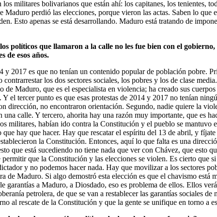
os militares bolivarianos que están ahí: los capitanes, los tenientes, 
ue Maduro perdió las elecciones, porque vieron las actas. Saben lo que 
den. Esto apenas se está desarrollando. Maduro está tratando de imponer
s políticos que llamaron a la calle no les fue bien con el gobierno,
s de esos años.
14 y 2017 es que no tenían un contenido popular de población pobre. Pr
contrarrestar los dos sectores sociales, los pobres y los de clase medi
reno de Maduro, que es el especialista en violencia; ha creado sus cuerpo
a. Y el tercer punto es que esas protestas de 2014 y 2017 no tenían ning
on dirección, no encontraron orientación. Segundo, nadie quiere la violen
na calle. Y tercero, ahorita hay una razón muy importante, que es hacer 
s militares, habían ido contra la Constitución y el pueblo se mantuvo e
 que hay que hacer. Hay que rescatar el espíritu del 13 de abril, y fíjat
blecieron la Constitución. Entonces, aquí lo que falta es una dirección
esto que está sucediendo no tiene nada que ver con Chávez, que esto qu
permitir que la Constitución y las elecciones se violen. Es cierto que si
ictador y no podemos hacer nada. Hay que movilizar a los sectores pobre
ntra de Maduro. Si algo demostró esta elección es que el chavismo est
arle garantías a Maduro, a Diosdado, eso es problema de ellos. Ellos v
oberanía petrolera, de que se van a restablecer las garantías sociales d
no al rescate de la Constitución y que la gente se unifique en torno a e