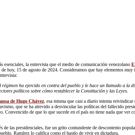
más esenciales, la entrevista que el medio de comunicación venezolano
E
día de hoy, 15 de agosto de 2024. Consideramos que hay elementos muy imp
ntrevista:
 régimen ha ejercido en contra del pueblo y le hace un llamado a la dir
ctores políticos sobre cómo restablecer la Constitución y las Leyes.
 causa de Hugo Chávez
,
esa misma que casi a diario intenta reivindicar
chavismo, que se ha atrevido a desvincular las políticas del fallecido pre
co. Convencido de que lo que sucede en el país no tiene nada que ver con
és de las presidenciales, fue un grito contundente de descontento popula
ueblo. Ramírez lo califica como el hastío de vivir en dictadura.