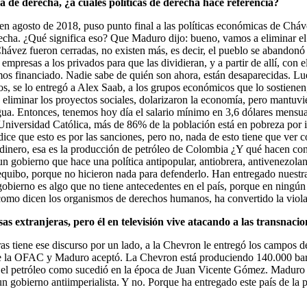
a de derecha, ¿a cuáles políticas de derecha hace referencia?
agosto de 2018, puso punto final a las políticas económicas de Chávez
echa. ¿Qué significa eso? Que Maduro dijo: bueno, vamos a eliminar el d
ávez fueron cerradas, no existen más, es decir, el pueblo se abandonó 
s empresas a los privados para que las dividieran, y a partir de allí, con
s financiado. Nadie sabe de quién son ahora, están desaparecidas. Lu
os, se lo entregó a Alex Saab, a los grupos económicos que lo sostienen,
e eliminar los proyectos sociales, dolarizaron la economía, pero mantuvi
y agua. Entonces, tenemos hoy día el salario mínimo en 3,6 dólares mensu
Universidad Católica, más de 86% de la población está en pobreza por ing
ce que esto es por las sanciones, pero no, nada de esto tiene que ver c
 dinero, esa es la producción de petróleo de Colombia ¿Y qué hacen con
un gobierno que hace una política antipopular, antiobrera, antivenezola
Esequibo, porque no hicieron nada para defenderlo. Han entregado nues
 gobierno es algo que no tiene antecedentes en el país, porque en ningún
 como dicen los organismos de derechos humanos, ha convertido la viol
s extranjeras, pero él en televisión vive atacando a las transnac
as tiene ese discurso por un lado, a la Chevron le entregó los campos de
 de la OFAC y Maduro aceptó. La Chevron está produciendo 140.000 barri
an el petróleo como sucedió en la época de Juan Vicente Gómez. Maduro t
n gobierno antiimperialista. Y no. Porque ha entregado este país de la