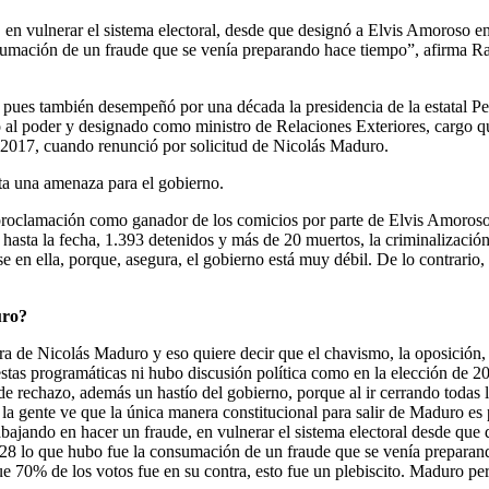
, en vulnerar el sistema electoral, desde que designó a Elvis Amoroso en
onsumación de un fraude que se venía preparando hace tiempo”, afirma R
aís, pues también desempeñó por una década la presidencia de la estatal 
 al poder y designado como ministro de Relaciones Exteriores, cargo q
 2017, cuando renunció por solicitud de Nicolás Maduro.
nta una amenaza para el gobierno.
la proclamación como ganador de los comicios por parte de Elvis Amoros
hasta la fecha, 1.393 detenidos y más de 20 muertos, la criminalización
rse en ella, porque, asegura, el gobierno está muy débil. De lo contrario
uro?
 de Nicolás Maduro y eso quiere decir que el chavismo, la oposición, e
stas programáticas ni hubo discusión política como en la elección de 20
 rechazo, además un hastío del gobierno, porque al ir cerrando todas las 
n, la gente ve que la única manera constitucional para salir de Maduro es 
abajando en hacer un fraude, en vulnerar el sistema electoral desde que
El 28 lo que hubo fue la consumación de un fraude que se venía preparan
70% de los votos fue en su contra, esto fue un plebiscito. Maduro perd