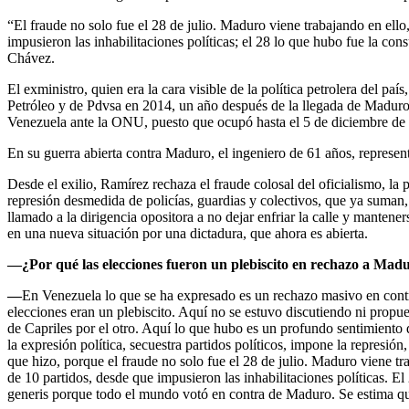
“El fraude no solo fue el 28 de julio. Maduro viene trabajando en ello
impusieron las inhabilitaciones políticas; el 28 lo que hubo fue la c
Chávez.
El exministro, quien era la cara visible de la política petrolera del p
Petróleo y de Pdvsa en 2014, un año después de la llegada de Maduro
Venezuela ante la ONU, puesto que ocupó hasta el 5 de diciembre de
En su guerra abierta contra Maduro, el ingeniero de 61 años, represe
Desde el exilio, Ramírez rechaza el fraude colosal del oficialismo, 
represión desmedida de policías, guardias y colectivos, que ya suman, 
llamado a la dirigencia opositora a no dejar enfriar la calle y mantene
en una nueva situación por una dictadura, que ahora es abierta.
—¿Por qué las elecciones fueron un plebiscito en rechazo a Mad
—
En Venezuela lo que se ha expresado es un rechazo masivo en contra
elecciones eran un plebiscito. Aquí no se estuvo discutiendo ni propue
de Capriles por el otro. Aquí lo que hubo es un profundo sentimiento de
la expresión política, secuestra partidos políticos, impone la represió
que hizo, porque el fraude no solo fue el 28 de julio. Maduro viene tr
de 10 partidos, desde que impusieron las inhabilitaciones políticas. 
generis porque todo el mundo votó en contra de Maduro. Se estima que 