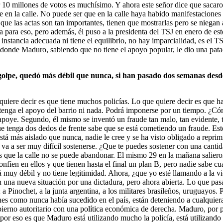
 10 millones de votos es muchísimo. Y ahora este señor dice que sacaron
e en la calle. No puede ser que en la calle haya habido manifestacione
que las actas son tan importantes, tienen que mostrarlas pero se niega
 para eso, pero además, él puso a la presidenta del TSJ en enero de este
a instancia adecuada ni tiene el equilibrio, no hay imparcialidad, es el
onde Maduro, sabiendo que no tiene el apoyo popular, le dio una patada 
lpe, quedó más débil que nunca, si han pasado dos semanas desde l
e quiere decir es que tiene muchos policías. Lo que quiere decir es que 
que tenga el apoyo del barrio ni nada. Podrá imponerse por un tiempo. ¿
 apoye. Segundo, él mismo se inventó un fraude tan malo, tan evidente,
que tenga dos dedos de frente sabe que se está cometiendo un fraude. Est
 está más aislado que nunca, nadie le cree y se ha visto obligado a repr
 va a ser muy difícil sostenerse. ¿Que te puedes sostener con una cantid
 que la calle no se puede abandonar. El mismo 29 en la mañana salieron 
confíen en ellos y que tienen hasta el final un plan B, pero nadie sabe c
muy débil y no tiene legitimidad. Ahora, ¿que yo esté llamando a la viol
n una nueva situación por una dictadura, pero ahora abierta. Lo que pas
; a Pinochet, a la junta argentina, a los militares brasileños, uruguayos.
s como nunca había sucedido en el país, están deteniendo a cualquiera,
erno autoritario con una política económica de derecha. Maduro, por pri
, por eso es que Maduro está utilizando mucho la policía, está utilizando