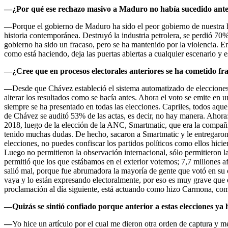
—¿Por qué ese rechazo masivo a Maduro no había sucedido ant
—
Porque el gobierno de Maduro ha sido el peor gobierno de nuestra hi
historia contemporánea. Destruyó la industria petrolera, se perdió 70
gobierno ha sido un fracaso, pero se ha mantenido por la violencia. Ent
como está haciendo, deja las puertas abiertas a cualquier escenario y
—
¿Cree que en procesos electorales anteriores se ha cometido fr
—
Desde que Chávez estableció el sistema automatizado de elecciones,
alterar los resultados como se hacía antes. Ahora el voto se emite en 
siempre se ha presentado en todas las elecciones. Capriles, todos aquel
de Chávez se auditó 53% de las actas, es decir, no hay manera. Ahor
2018, luego de la elección de la ANC, Smartmatic, que era la compañía 
tenido muchas dudas. De hecho, sacaron a Smartmatic y le entregaron 
elecciones, no puedes confiscar los partidos políticos como ellos hici
Luego no permitieron la observación internacional, sólo permitieron
permitió que los que estábamos en el exterior votemos; 7,7 millones af
salió mal, porque fue abrumadora la mayoría de gente que votó en su c
vaya y lo están expresando electoralmente, por eso es muy grave que é
proclamación al día siguiente, está actuando como hizo Carmona, como 
—Quizás se sintió confiado porque anterior a estas elecciones ya h
—
Yo hice un artículo por el cual me dieron otra orden de captura y m