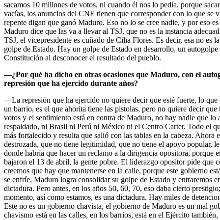
sacamos 10 millones de votos, ni cuando él nos lo pedía, porque sacar
vacías, los anuncios del CNE tienen que corresponder con lo que se v
repente digan que ganó Maduro. Eso no lo se cree nadie, y por eso es 
Maduro dice que las va a llevar al TSJ, que no es la instancia adecuada
TSJ, el vicepresidente es cuñado de Cilia Flores. Es decir, esa no es l
golpe de Estado. Hay un golpe de Estado en desarrollo, un autogolpe d
Constitución al desconocer el resultado del pueblo.
—¿Por qué ha dicho en otras ocasiones que Maduro, con el autogo
represión que ha ejercido durante años?
—
La represión que ha ejercido no quiere decir que esté fuerte, lo qu
un barrio, es el que ahorita tiene las pistolas, pero no quiere decir 
votos y el sentimiento está en contra de Maduro, no hay nadie que lo
respaldado, ni Brasil ni Perú ni México ni el Centro Carter. Todo el 
más fortalecido y resulta que salió con las tablas en la cabeza. Ahora
destrozada, que no tiene legitimidad, que no tiene el apoyo popular, le
donde habría que hacer un reclamo a la dirigencia opositora, porque es
bajaron el 13 de abril, la gente pobre. El liderazgo opositor pide que 
creemos que hay que mantenerse en la calle, porque este gobierno está 
se enfríe, Maduro logra consolidar su golpe de Estado y entraremos e
dictadura. Pero antes, en los años 50, 60, 70, eso daba cierto prestigio
momento, así como estamos, es una dictadura. Hay miles de detencione
Este no es un gobierno chavista, el gobierno de Maduro es un mal gobi
chavismo está en las calles, en los barrios, está en el Ejército también