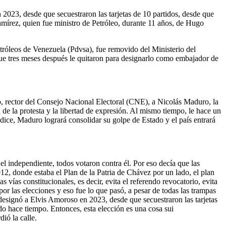
 2023, desde que secuestraron las tarjetas de 10 partidos, desde que
amírez, quien fue ministro de Petróleo, durante 11 años, de Hugo
Petróleos de Venezuela (Pdvsa), fue removido del Ministerio del
ue tres meses después le quitaron para designarlo como embajador de
o, rector del Consejo Nacional Electoral (CNE), a Nicolás Maduro, la
 de la protesta y la libertad de expresión. Al mismo tiempo, le hace un
, dice, Maduro logrará consolidar su golpe de Estado y el país entrará
l independiente, todos votaron contra él. Por eso decía que las
12, donde estaba el Plan de la Patria de Chávez por un lado, el plan
vías constitucionales, es decir, evita el referendo revocatorio, evita
por las elecciones y eso fue lo que pasó, a pesar de todas las trampas
 designó a Elvis Amoroso en 2023, desde que secuestraron las tarjetas
do hace tiempo. Entonces, esta elección es una cosa sui
ió la calle.