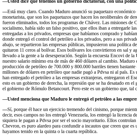
—Usted dice que tenemos un gobierno dictatorial, con una polític
—
Está muy claro. Cuando Maduro anunció su paquetazo económico en 
monetarista, que son los paquetazos que hacen los neoliberales de der
fueron eliminados, todos los programas de Chávez. Las misiones de Ch
socialismo, había sido un falso positivo, que ellos iban a entregarle la
entregadas a los privados, empresas que habíamos comprado y habíamo
donde entregó el control del petróleo a los privados, pero a sus privad
abajo, se repartieron las empresas públicas, impusieron una política d
quitaron 11 ceros al bolívar. Esos bolívares los convirtieron en sal 
llevado a la gente a la desesperación. Según la encuesta Encovi de la 
nuestro salario mínimo era de más de 460 dólares al cambio. Maduro di
producción de petróleo de 700.000 y 800.000 barriles tienen bastante
millones de dólares en petróleo que nadie pagó a Pdvsa ni al país. Es 
han entregado el petróleo a las empresas extranjeras, entregaron el 
esto es un gobierno de derecha, la represión que se ha desatado en el
el gobierno de Rómulo Betancourt. Pero este es un gobierno que, tal
—Usted menciona que Maduro le entregó el petróleo a las empresa
—
Sí, porque él hace un ejercicio tremendo del cinismo, porque mientr
decir, esos campos no los entregó Venezuela, los entregó la licencia
siquiera le pagan a Pdvsa por ser el socio mayoritario. Ellos control
Chevron, es puro alardeo para confundir a incautos que creen que es u
hayamos tenido en la quinta o la cuarta república.