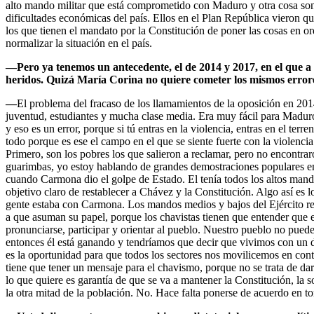
alto mando militar que está comprometido con Maduro y otra cosa son l
dificultades económicas del país. Ellos en el Plan República vieron q
los que tienen el mandato por la Constitución de poner las cosas en or
normalizar la situación en el país.
—Pero ya tenemos un antecedente, el de 2014 y 2017, en el que a lo
heridos. Quizá María Corina no quiere cometer los mismos errore
—
El problema del fracaso de los llamamientos de la oposición en 20
juventud, estudiantes y mucha clase media. Era muy fácil para Maduro 
y eso es un error, porque si tú entras en la violencia, entras en el ter
todo porque es ese el campo en el que se siente fuerte con la violenci
Primero, son los pobres los que salieron a reclamar, pero no encontrar
guarimbas, yo estoy hablando de grandes demostraciones populares en u
cuando Carmona dio el golpe de Estado. El tenía todos los altos mando
objetivo claro de restablecer a Chávez y la Constitución. Algo así es lo
gente estaba con Carmona. Los mandos medios y bajos del Ejército resta
a que asuman su papel, porque los chavistas tienen que entender que 
pronunciarse, participar y orientar al pueblo. Nuestro pueblo no puede 
entonces él está ganando y tendríamos que decir que vivimos con un d
es la oportunidad para que todos los sectores nos movilicemos en co
tiene que tener un mensaje para el chavismo, porque no se trata de d
lo que quiere es garantía de que se va a mantener la Constitución, la s
la otra mitad de la población. No. Hace falta ponerse de acuerdo en tor