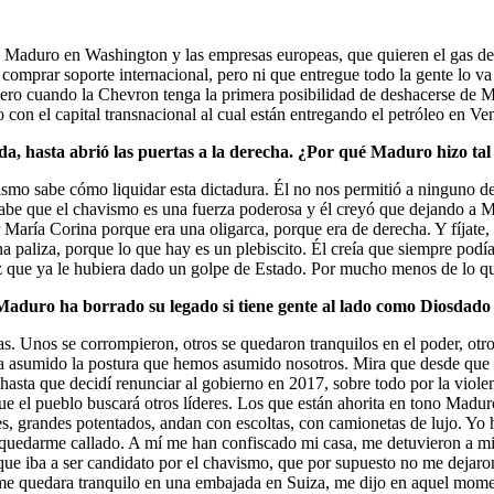
e Maduro en Washington y las empresas europeas, que quieren el gas de
comprar soporte internacional, pero ni que entregue todo la gente lo va
ero cuando la Chevron tenga la primera posibilidad de deshacerse de Ma
 con el capital transnacional al cual están entregando el petróleo en Ve
, hasta abrió las puertas a la derecha.
¿Por qué Maduro hizo tal c
o sabe cómo liquidar esta dictadura. Él no nos permitió a ninguno de no
sabe que el chavismo es una fuerza poderosa y él creyó que dejando a M
por María Corina porque era una oligarca, porque era de derecha. Y fí
na paliza, porque lo que hay es un plebiscito. Él creía que siempre pod
az que ya le hubiera dado un golpe de Estado. Por mucho menos de lo qu
Maduro ha borrado su legado si tiene gente al lado como Diosdad
s. Unos se corrompieron, otros se quedaron tranquilos en el poder, otro
ha asumido la postura que hemos asumido nosotros. Mira que desde que
ta que decidí renunciar al gobierno en 2017, sobre todo por la violenc
ue el pueblo buscará otros líderes. Los que están ahorita en tono Mad
s, grandes potentados, andan con escoltas, con camionetas de lujo. Yo
a quedarme callado. A mí me han confiscado mi casa, me detuvieron a mi
e iba a ser candidato por el chavismo, que por supuesto no me dejaron
 me quedara tranquilo en una embajada en Suiza, me dijo en aquel momen