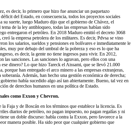
, es decir, lo primero que hizo fue anunciar un paquetazo
éficit del Estado, en consecuencia, todos los proyectos sociales
a su suerte, luego Maduro dijo que el gobierno de Chávez, el
 el tema de la ley antibloqueo, todas las empresas habían sido
ego entregaron el petróleo. En 2018 Maduro emitió el decreto 3068
 creó la empresa petrolera de los militares. Es decir, Pdvsa se vino
eron los salarios, sueldos y pensiones en bolívares e inmediatamente le
ales, muy por debajo del umbral de la pobreza y eso es lo que ha
reso, es decir, la gente no tiene ingresos para vivir. En 2012,
on las sanciones. Las sanciones lo agravan, pero ellos con una
 ese dinero? Lo que hizo Tareck el Aissami, que se llevó 21.000
na, porque han entregado el arco minero a las empresas extranjeras,
tra soberanía. Además, han hecho una gestión económica de derecha;
 gobierno había sucedido algo así tan abiertamente. Bueno, tal vez en
ación de derechos humanos en una política de Estado.
ionales como Exxon y Chevron.
 la Faja y de Boscán en los términos que establece la licencia. Es
les diarios de petróleo, no pagan impuesto, no pagan regalías y ni
iene un doble discurso: habla contra la Exxon, pero favorece a la
 peor manera posible. Ha sido peor que cualquier gobierno que