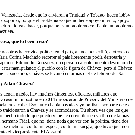
 Venezuela, desde que lo enviaron a Trinidad y Tobago, hacen lobby
 a soportar, porque el problema es que no tiene apoyo interno, apoyo
duro, lo va a hacer, porque no es un gobierno confiable, un gobierno
nezuela.
osa, qué lo llevó a eso?
sotros hacer vida política en el país, a unos nos exilió, a otros los
aría Corina Machado recorrer el país libremente podía derrotarla y
jate, aparece Edmundo González, una persona absolutamente desconocida
ía estar manipulando al pueblo con la figura de Chávez, pero si Chávez
e ha sucedido, Chávez se levantó en armas el 4 de febrero del 92.
o y Adán Chávez?
s tienen miedo, hay muchos dirigentes, oficiales, militares que
 yo asumí mi postura en 2014 me sacaron de Pdvsa y del Ministerio de
ia en la calle. Eso nunca había pasado y yo no iba a ser parte de esa
uro traicionaron a Chávez y se acomodaron. Tú ahora ves que los que
 he hecho todo lo que puedo y me he convertido en víctima de la más
 hermano Fidel, que no tiene nada que ver con la política, tiene dos
; se metieron contra mi esposa, contra mi suegra, que tuvo que morir
to el vicepresidente El Aissami.