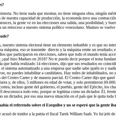
es?
storia. No tiene nada que mostrar, no tiene ninguna obra, ningún mérito.
% de nuestra capacidad de producción, la economía tuvo una contracción
onces, la gente ve en las elecciones una salida, una posibilidad, y buen
 es un retroceso a nuestro sistema político venezolano. Maduro se vuelv
aude?
 nuestro sistema electoral tiene un elemento imbatible y es que no inte
una máquina, eso se transmite directo y la máquina emite un resultado; e
los que participaron en elecciones, saben que todo el mundo tenía acceso
a: ¿qué hizo Maduro en 2018? No te puedo decir porque el tema fundame
que había realizado 14 elecciones, dijo que sus resultados no coincidían
el sistema automatizado a una empresa que nadie sabe quién es y nadie 
eron, no puedes inhabilitar a candidatos. Hay miles de inhabilitados, n
 la del Centro Carter y de manera parcial. El Centro Carter dijo que 
uera y, de ellos, 5 millones en edad de votar, y solo permitieron 69.00
ontra, incluso gente del gobierno, el pueblo, gente del Ejército, los c
l desconozca todo esto, porque se legitima como un dictador. Él, frente
un dictador, por eso una nueva situación en el país que le quita toda l
abía el referendo sobre el Esequibo y no se esperó que la gente iba
e acusó de traidor a la patria el fiscal Tarek William Saab. Yo fui jef