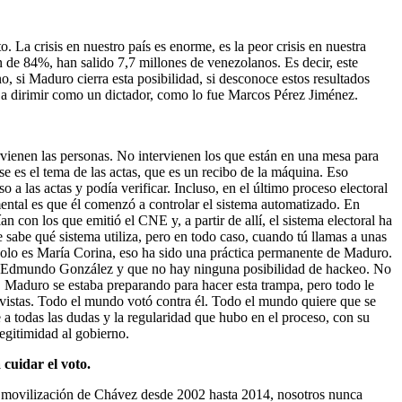
 La crisis en nuestro país es enorme, es la peor crisis en nuestra
 de 84%, han salido 7,7 millones de venezolanos. Es decir, este
o, si Maduro cierra esta posibilidad, si desconoce estos resultados
e a dirimir como un dictador, como lo fue Marcos Pérez Jiménez.
rvienen las personas. No intervienen los que están en una mesa para
se es el tema de las actas, que es un recibo de la máquina. Eso
 a las actas y podía verificar. Incluso, en el último proceso electoral
ntal es que él comenzó a controlar el sistema automatizado. En
 con los que emitió el CNE y, a partir de allí, el sistema electoral ha
sabe qué sistema utiliza, pero en todo caso, cuando tú llamas a unas
o solo es María Corina, eso ha sido una práctica permanente de Maduro.
ganó Edmundo González y que no hay ninguna posibilidad de hackeo. No
0. Maduro se estaba preparando para hacer esta trampa, pero todo le
havistas. Todo el mundo votó contra él. Todo el mundo quiere que se
 a todas las dudas y la regularidad que hubo en el proceso, con su
egitimidad al gobierno.
 cuidar el voto.
e de movilización de Chávez desde 2002 hasta 2014, nosotros nunca