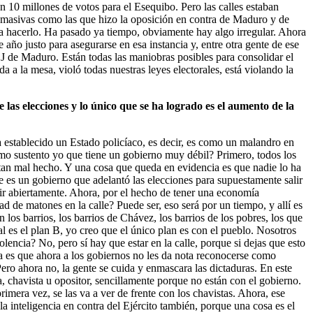
 10 millones de votos para el Esequibo. Pero las calles estaban
s masivas como las que hizo la oposición en contra de Maduro y de
n a hacerlo. Ha pasado ya tiempo, obviamente hay algo irregular. Ahora
 año justo para asegurarse en esa instancia y, entre otra gente de ese
 TSJ de Maduro. Están todas las maniobras posibles para consolidar el
a la mesa, violó todas nuestras leyes electorales, está violando la
as elecciones y lo único que se ha logrado es el aumento de la
ha establecido un Estado policíaco, es decir, es como un malandro en
Cómo sustento yo que tiene un gobierno muy débil? Primero, todos los
 tan mal hecho. Y una cosa que queda en evidencia es que nadie lo ha
e es un gobierno que adelantó las elecciones para supuestamente salir
imir abiertamente. Ahora, por el hecho de tener una economía
ad de matones en la calle? Puede ser, eso será por un tiempo, y allí es
los barrios, los barrios de Chávez, los barrios de los pobres, los que
ual es el plan B, yo creo que el único plan es con el pueblo. Nosotros
encia? No, pero sí hay que estar en la calle, porque si dejas que esto
a es que ahora a los gobiernos no les da nota reconocerse como
 Pero ahora no, la gente se cuida y enmascara las dictaduras. En este
 chavista u opositor, sencillamente porque no están con el gobierno.
mera vez, se las va a ver de frente con los chavistas. Ahora, ese
 la inteligencia en contra del Ejército también, porque una cosa es el