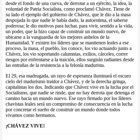
desde el fondo de una cueva, de derrotar a un ejército, la idea, la
voluntad de Patria Socialista, como proclamó Chávez. Tiene de
su lado el ejemplo del gobierno de Chávez, que le dio a la masa
despojada lo que nadie le había dado, la autoestima, el saberse
poderosa; le dio motivos para luchar, para vivir, sentido a la vida,
un poder, que la hizo capaz de construir un mundo nuevo, de
ubicarse a la vanguardia de los mejores anhelos de la
Humanidad. Y existen los líderes que se mantienen leales a ese
proceso, la masa, el pueblo, los conoce, los vio actuando junto a
Chávez, los vio soportando calumnias, exilios, cárceles, correr
riesgos por enfrentarse a la traición, ellos surgirán radiantes desde
las entrañas de la resistencia a la felonía madurista.
El 29, esa madrugada, un rayo de esperanza iluminará el oscuro
cielo del madurismo traidor a Chávez, y de la derecha gringa,
capitalistas los dos. Indicando que Chávez vive en la lucha por el
Socialismo, que nadie se rinde, que no hay derrota que detenga el
camino hacia un mundo nuevo. Ese rayo firmado por los líderes
chavistas leales será un compromiso de consecuencia en la lucha
por concretar el sueño de construir un mundo donde todos
vivamos como hermanos.
¡CHÁVEZ VIVE!