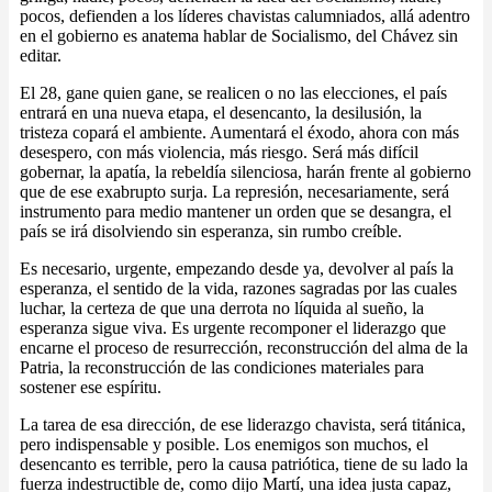
pocos, defienden a los líderes chavistas calumniados, allá adentro
en el gobierno es anatema hablar de Socialismo, del Chávez sin
editar.
El 28, gane quien gane, se realicen o no las elecciones, el país
entrará en una nueva etapa, el desencanto, la desilusión, la
tristeza copará el ambiente. Aumentará el éxodo, ahora con más
desespero, con más violencia, más riesgo. Será más difícil
gobernar, la apatía, la rebeldía silenciosa, harán frente al gobierno
que de ese exabrupto surja. La represión, necesariamente, será
instrumento para medio mantener un orden que se desangra, el
país se irá disolviendo sin esperanza, sin rumbo creíble.
Es necesario, urgente, empezando desde ya, devolver al país la
esperanza, el sentido de la vida, razones sagradas por las cuales
luchar, la certeza de que una derrota no líquida al sueño, la
esperanza sigue viva. Es urgente recomponer el liderazgo que
encarne el proceso de resurrección, reconstrucción del alma de la
Patria, la reconstrucción de las condiciones materiales para
sostener ese espíritu.
La tarea de esa dirección, de ese liderazgo chavista, será titánica,
pero indispensable y posible. Los enemigos son muchos, el
desencanto es terrible, pero la causa patriótica, tiene de su lado la
fuerza indestructible de, como dijo Martí, una idea justa capaz,