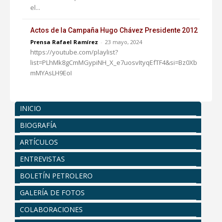
el...
Actos de la Campaña Hugo Chávez Presidente 2012
Prensa Rafael Ramírez
-
23 mayo, 2024
https://youtube.com/playlist?
list=PLhMk8gCmMGypiNH_X_e7uosvItyqEfTF4&si=Bz0Xb
mMYAsLH9EoI
INICIO
BIOGRAFÍA
ARTÍCULOS
ENTREVISTAS
BOLETÍN PETROLERO
GALERÍA DE FOTOS
COLABORACIONES