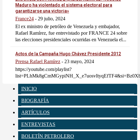
Maduro ha violentado el sistema electoral para
garantizarse una victoria»
France24
-
29 julio, 2024
El ex ministro de petróleo de Venezuela y embajador,
Rafael Ramírez, fue entrevistado por FRANCE 24 sobre
las elecciones presidenciales ocurridas en Venezuela el...
Actos de la Campaña Hugo Chávez Presidente 2012
Prensa Rafael Ramírez
-
23 mayo, 2024
https://youtube.com/playlist?
list=PLhMk8gCmMGypiNH_X_e7uosvItyqEfTF4&si=Bz0
INICIO
BIOGRAFÍA
ARTÍCULOS
ENTREVISTAS
BOLETÍN PETROLERO