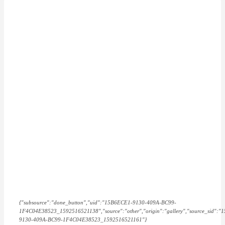
{"subsource":"done_button","uid":"15B6ECE1-9130-409A-BC99-
1F4C04E38523_1592516521138","source":"other","origin":"gallery","source_sid":
9130-409A-BC99-1F4C04E38523_1592516521161"}