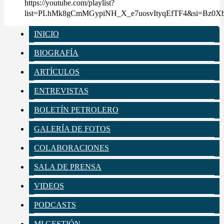
https://youtube.com/playlist?
list=PLhMk8gCmMGypiNH_X_e7uosvItyqEfTF4&si=Bz0
INICIO
BIOGRAFÍA
ARTÍCULOS
ENTREVISTAS
BOLETÍN PETROLERO
GALERÍA DE FOTOS
COLABORACIONES
SALA DE PRENSA
VIDEOS
PODCASTS
MI GESTIÓN