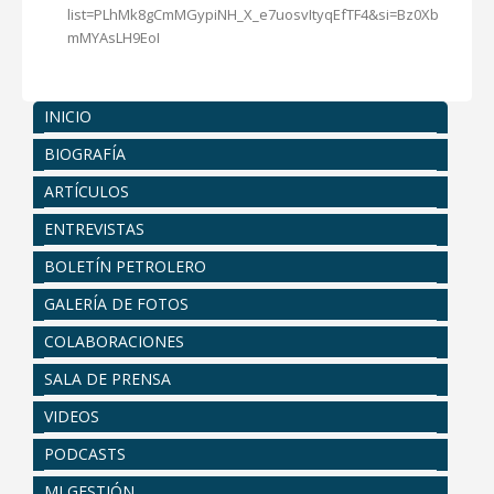
list=PLhMk8gCmMGypiNH_X_e7uosvItyqEfTF4&si=Bz0Xb
mMYAsLH9EoI
INICIO
BIOGRAFÍA
ARTÍCULOS
ENTREVISTAS
BOLETÍN PETROLERO
GALERÍA DE FOTOS
COLABORACIONES
SALA DE PRENSA
VIDEOS
PODCASTS
MI GESTIÓN