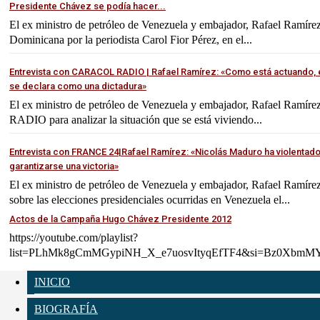
Presidente Chávez se podía hacer...
El ex ministro de petróleo de Venezuela y embajador, Rafael Ramírez
Dominicana por la periodista Carol Fior Pérez, en el...
Entrevista con CARACOL RADIO | Rafael Ramírez: «Como está actuando, 
se declara como una dictadura»
El ex ministro de petróleo de Venezuela y embajador, Rafael Ramí
RADIO para analizar la situación que se está viviendo...
Entrevista con FRANCE 24|Rafael Ramírez: «Nicolás Maduro ha violentado 
garantizarse una victoria»
El ex ministro de petróleo de Venezuela y embajador, Rafael Ramír
sobre las elecciones presidenciales ocurridas en Venezuela el...
Actos de la Campaña Hugo Chávez Presidente 2012
https://youtube.com/playlist?
list=PLhMk8gCmMGypiNH_X_e7uosvItyqEfTF4&si=Bz0XbmM
INICIO
BIOGRAFÍA