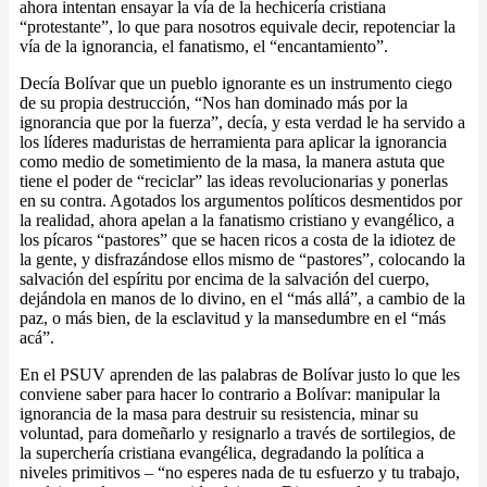
ahora intentan ensayar la vía de la hechicería cristiana
“protestante”, lo que para nosotros equivale decir, repotenciar la
vía de la ignorancia, el fanatismo, el “encantamiento”.
Decía Bolívar que un pueblo ignorante es un instrumento ciego
de su propia destrucción, “Nos han dominado más por la
ignorancia que por la fuerza”, decía, y esta verdad le ha servido a
los líderes maduristas de herramienta para aplicar la ignorancia
como medio de sometimiento de la masa, la manera astuta que
tiene el poder de “reciclar” las ideas revolucionarias y ponerlas
en su contra. Agotados los argumentos políticos desmentidos por
la realidad, ahora apelan a la fanatismo cristiano y evangélico, a
los pícaros “pastores” que se hacen ricos a costa de la idiotez de
la gente, y disfrazándose ellos mismo de “pastores”, colocando la
salvación del espíritu por encima de la salvación del cuerpo,
dejándola en manos de lo divino, en el “más allá”, a cambio de la
paz, o más bien, de la esclavitud y la mansedumbre en el “más
acá”.
En el PSUV aprenden de las palabras de Bolívar justo lo que les
conviene saber para hacer lo contrario a Bolívar: manipular la
ignorancia de la masa para destruir su resistencia, minar su
voluntad, para domeñarlo y resignarlo a través de sortilegios, de
la superchería cristiana evangélica, degradando la política a
niveles primitivos – “no esperes nada de tu esfuerzo y tu trabajo,