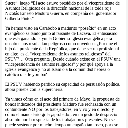
Sucre”, luego “El acto estuvo presidido por el vicepresidente de
Asuntos Religiosos de la dirección nacional de la tolda roja,
Nicolás Ernesto Maduro Guerra, en compañía del gobernador
Gilberto Pinto.”
Ya hemos visto en Carabobo a madurito “poseído” en un acto
evangélico saltando junto al farsante de Lacava. El entusiasmo
que está ganando la yunta Gobierno-iglesia evangélica para
nosotros nos resulta tan peligroso como novedoso. ¿Por qué el
hijo del presidente de la República, que debe ser un profesional
en algo, es el “vicepresidente de los asuntos religiosos” del
PSUV?… Otra pregunta ¿Desde cuándo existe en el PSUV una
“vicepresidencia de asuntos religiosos” y por qué apoya a la
iglesia evangélica y no al Islam o a la comunidad hebrea o
católica o la fe yoruba?
El PSUV habiendo perdido su capacidad de persuasión política,
ahora prueba con la superchería.
Ya vimos cómo en el acto del primero de Mayo, la propuesta de
bonos indexados del presidente Maduro fue rechazada con un
contundente NO por los trabajadores, en vivo y en directo, y
cómo el mandatario grita ¡aprobado!, en un gesto de desprecio
absoluto por la respuesta de los trabajadores presentes. No se
puede sostener por mucho tiempo un engaño tan tosco, por eso