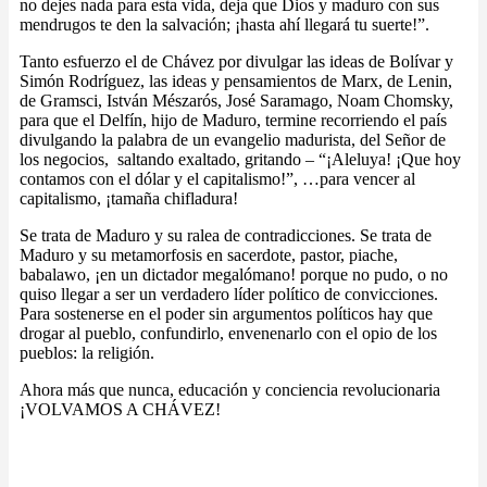
no dejes nada para esta vida, deja que Dios y maduro con sus
mendrugos te den la salvación; ¡hasta ahí llegará tu suerte!”.
Tanto esfuerzo el de Chávez por divulgar las ideas de Bolívar y
Simón Rodríguez, las ideas y pensamientos de Marx, de Lenin,
de Gramsci, István Mészarós, José Saramago, Noam Chomsky,
para que el Delfín, hijo de Maduro, termine recorriendo el país
divulgando la palabra de un evangelio madurista, del Señor de
los negocios, saltando exaltado, gritando – “¡Aleluya! ¡Que hoy
contamos con el dólar y el capitalismo!”, …para vencer al
capitalismo, ¡tamaña chifladura!
Se trata de Maduro y su ralea de contradicciones. Se trata de
Maduro y su metamorfosis en sacerdote, pastor, piache,
babalawo, ¡en un dictador megalómano! porque no pudo, o no
quiso llegar a ser un verdadero líder político de convicciones.
Para sostenerse en el poder sin argumentos políticos hay que
drogar al pueblo, confundirlo, envenenarlo con el opio de los
pueblos: la religión.
Ahora más que nunca, educación y conciencia revolucionaria
¡VOLVAMOS A CHÁVEZ!