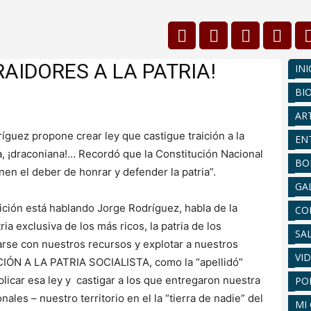
RAIDORES A LA PATRIA!
INI
BI
AR
ríguez propone crear ley que castigue traición a la
EN
era, ¡draconiana!… Recordó que la Constitución Nacional
BO
en el deber de honrar y defender la patria”.
GA
ición está hablando Jorge Rodríguez, habla de la
CO
tria exclusiva de los más ricos, la patria de los
SA
rse con nuestros recursos y explotar a nuestros
VI
ICIÓN A LA PATRIA SOCIALISTA, como la “apellidó”
icar esa ley y castigar a los que entregaron nuestra
PO
nales – nuestro territorio en el la “tierra de nadie” del
MI