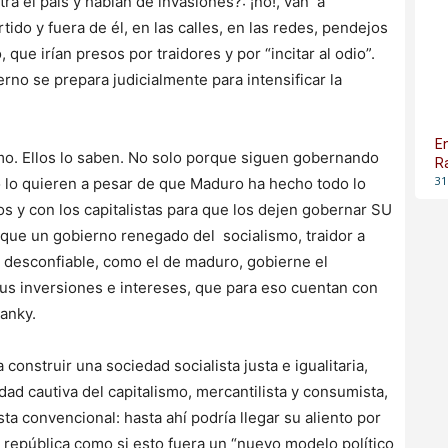
a el país y hablan de invasiones?: ¡no!, van a
tido y fuera de él, en las calles, en las redes, pendejos
que irían presos por traidores y por “incitar al odio”.
ierno se prepara judicialmente para intensificar la
E
mo. Ellos lo saben. No solo porque siguen gobernando
R
31
 lo quieren a pesar de que Maduro ha hecho todo lo
s y con los capitalistas para que los dejen gobernar SU
que un gobierno renegado del socialismo, traidor a
y desconfiable, como el de maduro, gobierne el
us inversiones e intereses, que para eso cuentan con
yanky.
construir una sociedad socialista justa e igualitaria,
ad cautiva del capitalismo, mercantilista y consumista,
ta convencional: hasta ahí podría llegar su aliento por
a república como si esto fuera un “nuevo modelo político