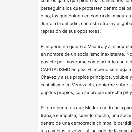
cuatros gatos que piden más sanciones contr
perseguir a los que protesten dentro del par
o no, los que opinen en contra del madurato, 
Junto a la del odio, con esta otra ley el gob
represión de sus opositores.
El imperio no quiere a Maduro y al maduris
en nombre de un socialismo inexistente. No
posible por mostrarse complaciente con ello
CAPITALISMO en paz. El imperio se niega a 
Chávez y a sus propios principios, voluble 
capitalismo en Venezuela, gobierne sobre s
pupilos propios, con su propia derecha piti
El otro punto es que Maduro no trabaja para 
trabaja e impulsa, cuando mucho, una socied
dentro de una democracia chimba, bipartidis
los cambios, a volver al pasado de la cuart