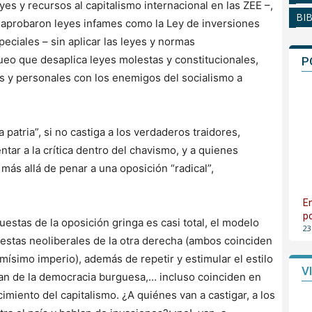
es y recursos al capitalismo internacional en las ZEE –,
BI
 y aprobaron leyes infames como la Ley de inversiones
eciales – sin aplicar las leyes y normas
queo que desaplica leyes molestas y constitucionales,
P
s y personales con los enemigos del socialismo a
a patria”, si no castiga a los verdaderos traidores,
tar a la crítica dentro del chavismo, y a quienes
más allá de penar a una oposición “radical”,
E
p
estas de la oposición gringa es casi total, el modelo
23
uestas neoliberales de la otra derecha (ambos coinciden
smísimo imperio), además de repetir y estimular el estilo
V
 pan de la democracia burguesa,… incluso coinciden en
imiento del capitalismo. ¿A quiénes van a castigar, a los