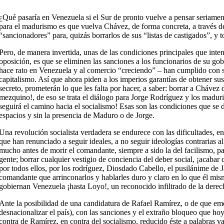
¿Qué pasaría en Venezuela si el Sur de pronto vuelve a pensar seriame
para el madurismo es que vuelva Chávez, de forma concreta, a través d
“sancionadores” para, quizás borrarlos de sus “listas de castigados”, y
Pero, de manera invertida, unas de las condiciones principales que inte
oposición, es que se eliminen las sanciones a los funcionarios de su g
hace rato en Venezuela y al comercio “creciendo” – han cumplido con 
capitalismo. Así que ahora piden a los imperios garantías de obtener sus
secreto, prometerán lo que les falta por hacer, a saber: borrar a Cháve
mezquino!, de eso se trata el diálogo para Jorge Rodríguez y los maduri
seguirá el camino hacia el socialismo! Esas son las condiciones que se d
espacios y sin la presencia de Maduro o de Jorge.
Una revolución socialista verdadera se endurece con las dificultades, e
que han renunciado a seguir ideales, a no seguir ideologías contrarias 
mucho antes de morir el comandante, siempre a sido la del facilismo, pa
gente; borrar cualquier vestigio de conciencia del deber social, ¡acabar 
por todos ellos, por los rodríguez, Diosdado Cabello, el pusilánime de 
comandante que arrinconarlos y hablarles duro y claro en lo que él mis
gobiernan Venezuela ¡hasta Loyo!, un reconocido infiltrado de la derec
Ante la posibilidad de una candidatura de Rafael Ramírez, o de que emer
desnacionalizar el país), con las sanciones y el extraño bloqueo que ho
contra de Ramírez, en contra del socialismo, reducido éste a palabras 