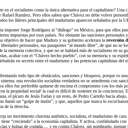
nte en el socialismo como la única alternativa para el capitalismo? Un
e Rafael Ramírez. Pero ellos saben que Chávez no debe volver personifi
 todos los líderes principales del madurismo aparecen señalados por la U
nta imponer Jorge Rodríguez al “diálogo” en México, para que ellos pue
obierno impuestas por esos países. No obstante las sanciones personale
su objetivo de hacer que Maduro y su gobierno acelerara la
reversión d
 libertades personales, sus pasaportes “al mundo libre”, de que no se lo
z de la memoria colectiva, y que no se hablará más de socialismo en su 
stas, acabar con el “Chávez hecho pueblo”, con su memoria y su espíritu
ebatirán en secreto entre el madurismo y las potencias capitalistas del
nfrentando todo tipo de obstáculos, sanciones y bloqueos, porque es una
al sistema; una revolución socialista verdadera no se amedrenta con san
ra ellos fue preferible quitarse de encima el compromiso con los más p
con la propiedad social! la cual es difícil de sostener en la conciencia
Jaua, el pícaro de Jesús Farías y un resto, de Pedro Carreño hacia abajo
mo llamó un “golpe de timón”, y que, aquellos que nunca lo escucharon, 
ha de la derecha.
ja un movimiento chavista auténtico, socialista, el madurismo de cara al
y tiene “creciendo” a la economía capitalista. Y activa, confabulado con
vacías y bolsas de comida,… y en contra Chávez, sin nombrarlo, porque