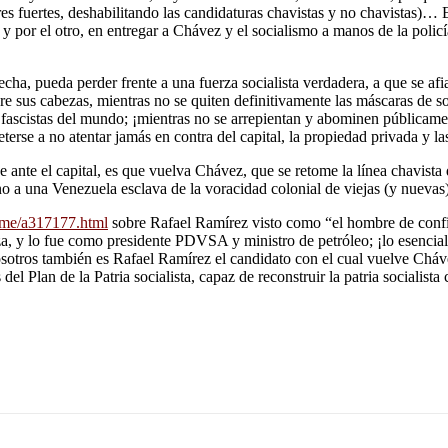
res fuertes, deshabilitando las candidaturas chavistas y no chavistas)… 
y por el otro, en entregar a Chávez y el socialismo a manos de la policí
ha, pueda perder frente a una fuerza socialista verdadera, a que se afi
e sus cabezas, mientras no se quiten definitivamente las máscaras de so
tas y fascistas del mundo; ¡mientras no se arrepientan y abominen públic
rse a no atentar jamás en contra del capital, la propiedad privada y la
ante el capital, es que vuelva Chávez, que se retome la línea chavista d
rno a una Venezuela esclava de la voracidad colonial de viejas (y nuevas
ime/a317177.html
sobre Rafael Ramírez visto como “el hombre de con
y lo fue como presidente PDVSA y ministro de petróleo; ¡lo esencial est
osotros también es Rafael Ramírez el candidato con el cual vuelve Chávez
el Plan de la Patria socialista, capaz de reconstruir la patria socialista