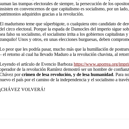
suman las trampas electorales de siempre, la persecución de los oposito
insisten en convencernos de que capitalismo es socialismo, por un lado, 
patrimonios adquiridos gracias a la revolución.
El madurismo teme que súperbigote, o cualquiera otro candidato de derec
del circo electoral. Porque la espada de Damocles del imperio sigue sobr
sea falso su socialismo, el socialismo irrita a los gobiernos capitalis
tranquilo! Unos y otros, en unas elecciones burguesas, deben compromete
Lo peor que les podría pasar, mucho más que la humillación de postrarse 
– el retorno al cual ha llevado Maduro a la revolución chavista, al reto
Leyendo el artículo de Evencio Barboza
https://www.aporrea.org/impr
operador de la revolución Ramírez demostró ser un hombre de confianza, 
Chávez por
crimen de lesa revolución, y de lesa humanidad
. Para n
nuevo el país por el camino de la independencia y el socialismo a través d
¡CHÁVEZ VOLVERÁ!