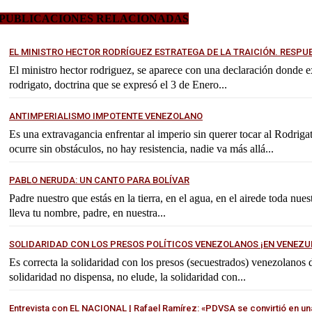
PUBLICACIONES RELACIONADAS
EL MINISTRO HECTOR RODRÍGUEZ ESTRATEGA DE LA TRAICIÓN. RESPU
El ministro hector rodriguez, se aparece con una declaración donde exp
rodrigato, doctrina que se expresó el 3 de Enero...
ANTIMPERIALISMO IMPOTENTE VENEZOLANO
Es una extravagancia enfrentar al imperio sin querer tocar al Rodrig
ocurre sin obstáculos, no hay resistencia, nadie va más allá...
PABLO NERUDA: UN CANTO PARA BOLÍVAR
Padre nuestro que estás en la tierra, en el agua, en el airede toda nues
lleva tu nombre, padre, en nuestra...
SOLIDARIDAD CON LOS PRESOS POLÍTICOS VENEZOLANOS ¡EN VENEZU
Es correcta la solidaridad con los presos (secuestrados) venezolanos
solidaridad no dispensa, no elude, la solidaridad con...
Entrevista con EL NACIONAL | Rafael Ramírez: «PDVSA se convirtió en un