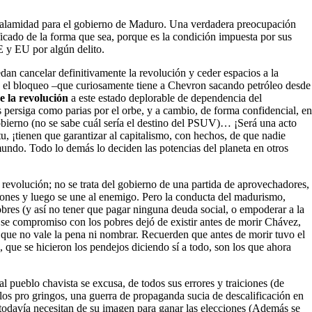
a calamidad para el gobierno de Maduro. Una verdadera preocupación
cado de la forma que sea, porque es la condición impuesta por sus
E y EU por algún delito.
dan cancelar definitivamente la revolución y ceder espacios a la
s y el bloqueo –que curiosamente tiene a Chevron sacando petróleo desde
e la revolución
a este estado deplorable de dependencia del
s persiga como parias por el orbe, y a cambio, de forma confidencial, en
gobierno (no se sabe cuál sería el destino del PSUV)… ¡Será una acto
, ¡tienen que garantizar al capitalismo, con hechos, de que nadie
 mundo. Todo lo demás lo deciden las potencias del planeta en otros
 revolución; no se trata del gobierno de una partida de aprovechadores,
ciones y luego se une al enemigo. Pero la conducta del madurismo,
obres (y así no tener que pagar ninguna deuda social, o empoderar a la
). Ese compromiso con los pobres dejó de existir antes de morir Chávez,
, que no vale la pena ni nombrar. Recuerden que antes de morir tuvo el
que se hicieron los pendejos diciendo sí a todo, son los que ahora
 pueblo chavista se excusa, de todos sus errores y traiciones (de
 los pro gringos, una guerra de propaganda sucia de descalificación en
 todavía necesitan de su imagen para ganar las elecciones (Además se