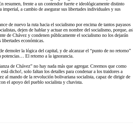
En resumen, frente a un contendor fuerte e ideológicamente distinto
a imperial, a cambio de asegurar sus libertades individuales y sus
ance de nuevo la ruta hacia el socialismo por encima de tantos payasos
cialistas, dejen de hablar y actuar en nombre del socialismo, porque, as
amente de Chávez y condenen públicamente el socialismo no los dejarán
s libertades económicas.
e demoler la lógica del capital, y de alcanzar el “punto de no retorno”
) potencias… El retorno a la ignorancia.
fianza de Chávez” no hay nada más que agregar. Creemos que como
á dicho!, solo faltan los detalles para condenar a los traidores a
 al mando de la revolución bolivariana socialista, capaz de dirigir de
 con el apoyo del pueblo socialista y chavista.