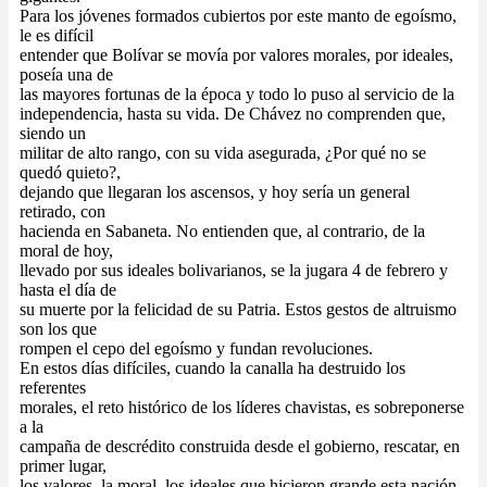
Para los jóvenes formados cubiertos por este manto de egoísmo,
le es difícil
entender que Bolívar se movía por valores morales, por ideales,
poseía una de
las mayores fortunas de la época y todo lo puso al servicio de la
independencia, hasta su vida. De Chávez no comprenden que,
siendo un
militar de alto rango, con su vida asegurada, ¿Por qué no se
quedó quieto?,
dejando que llegaran los ascensos, y hoy sería un general
retirado, con
hacienda en Sabaneta. No entienden que, al contrario, de la
moral de hoy,
llevado por sus ideales bolivarianos, se la jugara 4 de febrero y
hasta el día de
su muerte por la felicidad de su Patria. Estos gestos de altruismo
son los que
rompen el cepo del egoísmo y fundan revoluciones.
En estos días difíciles, cuando la canalla ha destruido los
referentes
morales, el reto histórico de los líderes chavistas, es sobreponerse
a la
campaña de descrédito construida desde el gobierno, rescatar, en
primer lugar,
los valores, la moral, los ideales que hicieron grande esta nación,