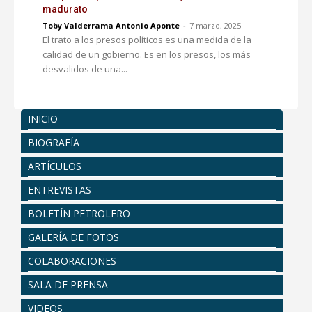
madurato
Toby Valderrama Antonio Aponte
-
7 marzo, 2025
El trato a los presos políticos es una medida de la
calidad de un gobierno. Es en los presos, los más
desvalidos de una...
INICIO
BIOGRAFÍA
ARTÍCULOS
ENTREVISTAS
BOLETÍN PETROLERO
GALERÍA DE FOTOS
COLABORACIONES
SALA DE PRENSA
VIDEOS