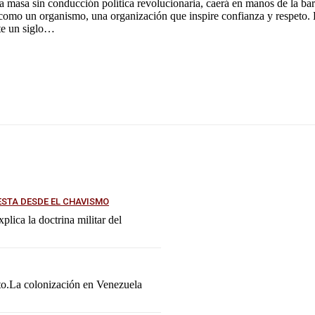
 la masa sin conducción política revolucionaria, caerá en manos de la ba
 como un organismo, una organización que inspire confianza y respeto. 
nte un siglo…
ESTA DESDE EL CHAVISMO
lica la doctrina militar del
ato.La colonización en Venezuela