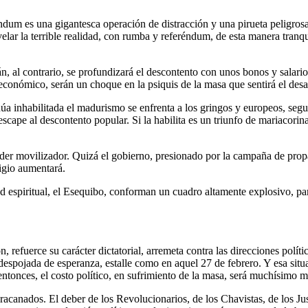
réndum es una gigantesca operación de distracción y una pirueta peligro
elar la terrible realidad, con rumba y referéndum, de esta manera tranqu
, al contrario, se profundizará el descontento con unos bonos y salari
 económico, serán un choque en la psiquis de la masa que sentirá el des
núa inhabilitada el madurismo se enfrenta a los gringos y europeos, segu
scape al descontento popular. Si la habilita es un triunfo de mariacorina,
oder movilizador. Quizá el gobierno, presionado por la campaña de prop
tigio aumentará.
idad espiritual, el Esequibo, conforman un cuadro altamente explosivo, 
, refuerce su carácter dictatorial, arremeta contra las direcciones polít
, despojada de esperanza, estalle como en aquel 27 de febrero. Y esa s
tonces, el costo político, en sufrimiento de la masa, será muchísimo m
uracanados. El deber de los Revolucionarios, de los Chavistas, de los Jus