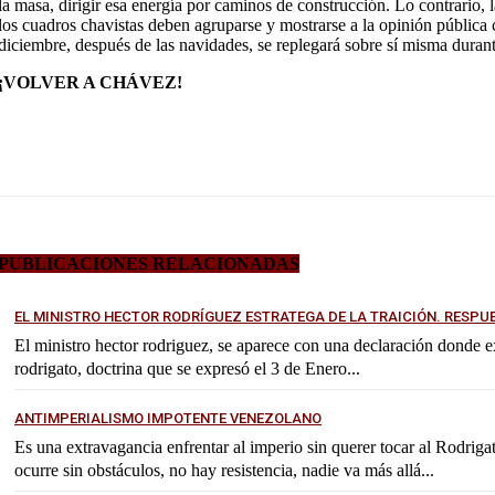
la masa, dirigir esa energía por caminos de construcción. Lo contrario,
los cuadros chavistas deben agruparse y mostrarse a la opinión pública
diciembre, después de las navidades, se replegará sobre sí misma dura
¡VOLVER A CHÁVEZ!
PUBLICACIONES RELACIONADAS
EL MINISTRO HECTOR RODRÍGUEZ ESTRATEGA DE LA TRAICIÓN. RESPU
El ministro hector rodriguez, se aparece con una declaración donde exp
rodrigato, doctrina que se expresó el 3 de Enero...
ANTIMPERIALISMO IMPOTENTE VENEZOLANO
Es una extravagancia enfrentar al imperio sin querer tocar al Rodrig
ocurre sin obstáculos, no hay resistencia, nadie va más allá...