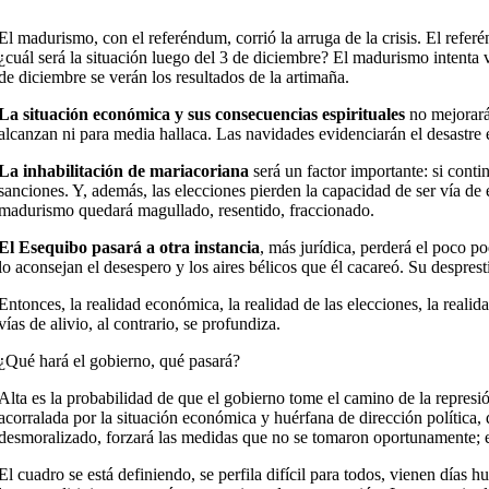
El madurismo, con el referéndum, corrió la arruga de la crisis. El refe
¿cuál será la situación luego del 3 de diciembre? El madurismo intenta v
de diciembre se verán los resultados de la artimaña.
La situación económica y sus consecuencias espirituales
no mejorarán
alcanzan ni para media hallaca. Las navidades evidenciarán el desastre
La inhabilitación de mariacoriana
será un factor importante: si conti
sanciones. Y, además, las elecciones pierden la capacidad de ser vía de e
madurismo quedará magullado, resentido, fraccionado.
El Esequibo pasará a otra instancia
, más jurídica, perderá el poco p
lo aconsejan el desespero y los aires bélicos que él cacareó. Su despres
Entonces, la realidad económica, la realidad de las elecciones, la real
vías de alivio, al contrario, se profundiza.
¿Qué hará el gobierno, qué pasará?
Alta es la probabilidad de que el gobierno tome el camino de la represión
acorralada por la situación económica y huérfana de dirección política
desmoralizado, forzará las medidas que no se tomaron oportunamente; en
El cuadro se está definiendo, se perfila difícil para todos, vienen días h