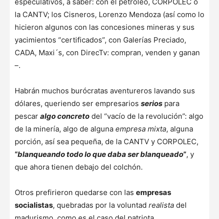
especulativos, a saber: con el petróleo, CORPOLEC o
la CANTV; los Cisneros, Lorenzo Mendoza (así como lo
hicieron algunos con las concesiones mineras y sus
yacimientos “certificados”, con Galerías Preciado,
CADA, Maxi´s, con DirecTv: compran, venden y ganan
–.
Habrán muchos burócratas aventureros lavando sus
dólares, queriendo ser empresarios
serios
para
pescar
algo concreto
del “vacío de la revolución”: algo
de la minería, algo de alguna
empresa mixta
, alguna
porción, así sea pequeña, de la CANTV y CORPOLEC,
“
blanqueando todo lo que daba ser blanqueado
”
, y
que ahora tienen debajo del colchón.
Otros prefirieron quedarse con las
empresas
socialistas
, quebradas por la voluntad
realista
del
madurismo, como es el caso del patriota