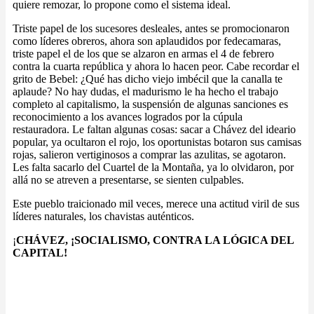
quiere remozar, lo propone como el sistema ideal.
Triste papel de los sucesores desleales, antes se promocionaron
como líderes obreros, ahora son aplaudidos por fedecamaras,
triste papel el de los que se alzaron en armas el 4 de febrero
contra la cuarta república y ahora lo hacen peor. Cabe recordar el
grito de Bebel: ¿Qué has dicho viejo imbécil que la canalla te
aplaude? No hay dudas, el madurismo le ha hecho el trabajo
completo al capitalismo, la suspensión de algunas sanciones es
reconocimiento a los avances logrados por la cúpula
restauradora. Le faltan algunas cosas: sacar a Chávez del ideario
popular, ya ocultaron el rojo, los oportunistas botaron sus camisas
rojas, salieron vertiginosos a comprar las azulitas, se agotaron.
Les falta sacarlo del Cuartel de la Montaña, ya lo olvidaron, por
allá no se atreven a presentarse, se sienten culpables.
Este pueblo traicionado mil veces, merece una actitud viril de sus
líderes naturales, los chavistas auténticos.
¡
CHÁVEZ, ¡SOCIALISMO, CONTRA LA LÓGICA DEL
CAPITAL!