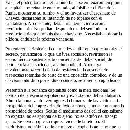
Ya en el poder, tomaron el camino fácil, se entregaron temprano
al capitalismo reinante en el mundo, al falsificar el Plan de la
Patria, mostraron su rumbo, y al no investigar el asesinato de
Chávez, declaraban su intención de no toparse con el
capitalismo. No obstante, debían mantener cierto aroma
revolucionario. No podían desprenderse del sentimiento
revolucionario que impulsaba al chavismo. Necesitaban dorar la
píldora, endulzar la pócima venenosa.
Protegieron la deslealtad con una ley antibloqueo que autoriza el
secreto, privatizaron lo que Chávez socializó, revirtieron la
economía que sustentaba la conciencia del deber social, de
pertenencia a la sociedad, a la humanidad. Ahora, ya
envalentonados con la falta de resistencia, la ausencia de
respuestas rotundas de parte de una oposición cómplice, y de un
chavismo aturdido por el duelo sincero, se abren al capitalismo.
Presentan a la bonanza capitalista como la meta nacional. Se
olvidan de la esencia espoliadora y explotadora del capitalismo.
Ahora la bonanza del verdugo es la bonanza de las víctimas. La
prosperidad del empresario, de fedecamaras, la muestran como la
prosperidad de todos. Según el madurismo desleal el capitalismo
no explota, no se apropia de lo ajeno, no es ladrón del trabajo
ajeno. Se olvidan que su riqueza viene de la felonía. El
madurismo, no sólo instaló de nuevo al capitalismo, sino que lo