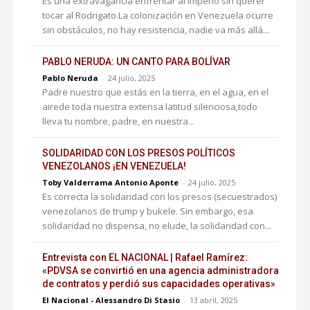
Es una extravagancia enfrentar al imperio sin querer
tocar al Rodrigato.La colonización en Venezuela ocurre
sin obstáculos, no hay resistencia, nadie va más allá...
PABLO NERUDA: UN CANTO PARA BOLÍVAR
Pablo Neruda
-
24 julio, 2025
Padre nuestro que estás en la tierra, en el agua, en el
airede toda nuestra extensa latitud silenciosa,todo
lleva tu nombre, padre, en nuestra...
SOLIDARIDAD CON LOS PRESOS POLÍTICOS
VENEZOLANOS ¡EN VENEZUELA!
Toby Valderrama Antonio Aponte
-
24 julio, 2025
Es correcta la solidaridad con los presos (secuestrados)
venezolanos de trump y bukele. Sin embargo, esa
solidaridad no dispensa, no elude, la solidaridad con...
Entrevista con EL NACIONAL | Rafael Ramírez:
«PDVSA se convirtió en una agencia administradora
de contratos y perdió sus capacidades operativas»
El Nacional - Alessandro Di Stasio
-
13 abril, 2025