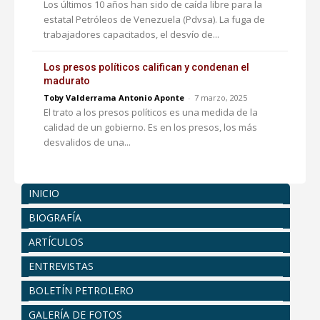
Los últimos 10 años han sido de caída libre para la
estatal Petróleos de Venezuela (Pdvsa). La fuga de
trabajadores capacitados, el desvío de...
Los presos políticos califican y condenan el
madurato
Toby Valderrama Antonio Aponte
-
7 marzo, 2025
El trato a los presos políticos es una medida de la
calidad de un gobierno. Es en los presos, los más
desvalidos de una...
INICIO
BIOGRAFÍA
ARTÍCULOS
ENTREVISTAS
BOLETÍN PETROLERO
GALERÍA DE FOTOS