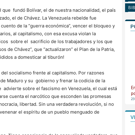
BI
l que fundó Bolívar, el de nuestra nacionalidad, el país
izado, el de Chávez. La Venezuela rebelde fue
cuento de la “guerra económica”, vencer el bloqueo y
P
rios, al capitalismo, con esa excusa violan la
cos sobre el sacrificio de los trabajadores y los que
s de Chávez”, que “actualizaron” el Plan de la Patria,
ididos a domesticar al tiburón!
 del socialismo frente al capitalismo. Por razones
r de Maduro y su gobierno y frenar la codicia de la
E
 advierte sobre el fascismo en Venezuela, el cual está
p
rse cuenta el narcótico que esconden las promesas
23
ocracia, libertad. Sin una verdadera revolución, si no
nvenenar el espíritu de un pueblo menguado de
V