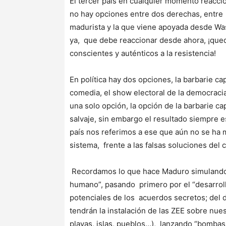
El tercer país en cualquier momento reacci
no hay opciones entre dos derechas, entre d
madurista y la que viene apoyada desde Was
ya, que debe reaccionar desde ahora, ¡queda
conscientes y auténticos a la resistencia!
En política hay dos opciones, la barbarie cap
comedia, el show electoral de la democraci
una solo opción, la opción de la barbarie ca
salvaje, sin embargo el resultado siempre 
país nos referimos a ese que aún no se ha m
sistema, frente a las falsas soluciones del
Recordamos lo que hace Maduro simulando 
humano”, pasando primero por el “desarroll
potenciales de los acuerdos secretos; del 
tendrán la instalación de las ZEE sobre nues
playas, islas, pueblos…), lanzando “bombas