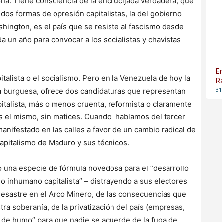
ona. Tiene consciencia de la encrucijada verdadera, que
os formas de opresión capitalistas, la del gobierno
hington, es el país que se resiste al fascismo desde
 un año para convocar a los socialistas y chavistas
E
italista o el socialismo. Pero en la Venezuela de hoy la
R
31
a burguesa, ofrece dos candidaturas que representan
pitalista, más o menos cruenta, reformista o claramente
es el mismo, sin matices. Cuando hablamos del tercer
anifestado en las calles a favor de un cambio radical de
 capitalismo de Maduro y sus técnicos.
una especie de fórmula novedosa para el “desarrollo
o inhumano capitalista” – distrayendo a sus electores
desastre en el Arco Minero, de las consecuencias que
tra soberanía, de la privatización del país (empresas,
 de humo” para que nadie se acuerde de la fuga de