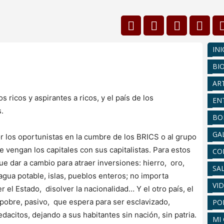
INI
BI
AR
s ricos y aspirantes a ricos, y el país de los
EN
.
BO
GA
r los oportunistas en la cumbre de los BRICS o al grupo
e vengan los capitales con sus capitalistas. Para estos
CO
e dar a cambio para atraer inversiones: hierro, oro,
SA
 agua potable, islas, pueblos enteros; no importa
VI
r el Estado, disolver la nacionalidad… Y el otro país, el
s pobre, pasivo, que espera para ser esclavizado,
PO
acitos, dejando a sus habitantes sin nación, sin patria.
MI