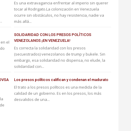
Es una extravagancia enfrentar al imperio sin querer
tocar al Rodrigato.La colonización en Venezuela
ocurre sin obstáculos, no hay resistencia, nadie va
..
más allá...
SOLIDARIDAD CON LOS PRESOS POLÍTICOS
VENEZOLANOS ¡EN VENEZUELA!
 en el
Es correcta la solidaridad con los presos
odo
(secuestrados) venezolanos de trump y bukele. Sin
embargo, esa solidaridad no dispensa, no elude, la
solidaridad con...
PDVSA
Los presos políticos califican y condenan el madurato
El trato a los presos políticos es una medida de la
calidad de un gobierno. Es en los presos, los más
la
desvalidos de una...
 de