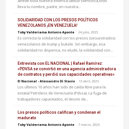
airede toda nuestra extensa latitud silenciosa,todo
lleva tu nombre, padre, en nuestra...
SOLIDARIDAD CON LOS PRESOS POLÍTICOS
VENEZOLANOS ¡EN VENEZUELA!
Toby Valderrama Antonio Aponte
-
24 julio, 2025
Es correcta la solidaridad con los presos (secuestrados)
venezolanos de trump y bukele. Sin embargo, esa
solidaridad no dispensa, no elude, la solidaridad con...
Entrevista con EL NACIONAL | Rafael Ramírez:
«PDVSA se convirtió en una agencia administradora
de contratos y perdió sus capacidades operativas»
El Nacional - Alessandro Di Stasio
-
13 abril, 2025
Los últimos 10 años han sido de caída libre para la
estatal Petróleos de Venezuela (Pdvsa). La fuga de
trabajadores capacitados, el desvío de...
Los presos políticos califican y condenan el
madurato
Toby Valderrama Antonio Aponte
-
7 marzo, 2025