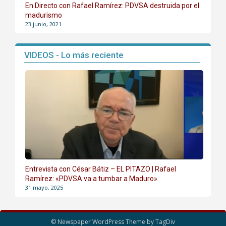
En Directo con Rafael Ramírez: PDVSA destruida por el
madurismo
23 junio, 2021
VIDEOS - Lo más reciente
Entrevista con César Bátiz – EL PITAZO | Rafael
Ramírez: «PDVSA va a tumbar a Maduro»
31 mayo, 2025
© Newspaper WordPress Theme by TagDiv