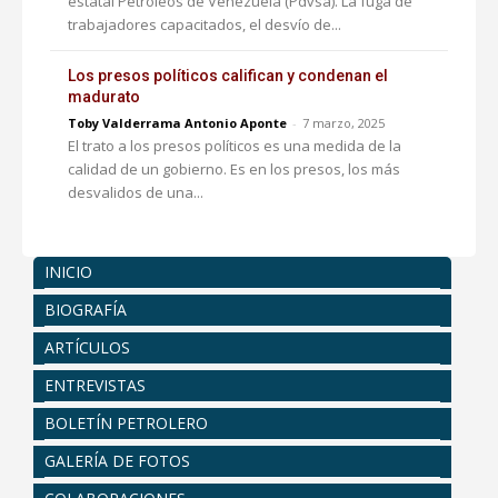
estatal Petróleos de Venezuela (Pdvsa). La fuga de
trabajadores capacitados, el desvío de...
Los presos políticos califican y condenan el
madurato
Toby Valderrama Antonio Aponte
-
7 marzo, 2025
El trato a los presos políticos es una medida de la
calidad de un gobierno. Es en los presos, los más
desvalidos de una...
INICIO
BIOGRAFÍA
ARTÍCULOS
ENTREVISTAS
BOLETÍN PETROLERO
GALERÍA DE FOTOS