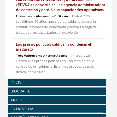
Entrevista con EL NACIONAL | Rafael Ramírez:
«PDVSA se convirtió en una agencia administradora
de contratos y perdió sus capacidades operativas»
El Nacional - Alessandro Di Stasio
-
13 abril, 2025
Los últimos 10 años han sido de caída libre para la
estatal Petróleos de Venezuela (Pdvsa). La fuga de
trabajadores capacitados, el desvío de...
Los presos políticos califican y condenan el
madurato
Toby Valderrama Antonio Aponte
-
7 marzo, 2025
El trato a los presos políticos es una medida de la
calidad de un gobierno. Es en los presos, los más
desvalidos de una...
INICIO
BIOGRAFÍA
ARTÍCULOS
ENTREVISTAS