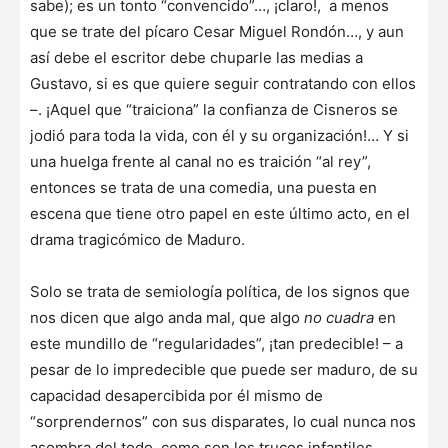
sabe); es un tonto “convencido”…, ¡claro!, a menos
que se trate del pícaro Cesar Miguel Rondón…, y aun
así debe el escritor debe chuparle las medias a
Gustavo, si es que quiere seguir contratando con ellos
–. ¡Aquel que “traiciona” la confianza de Cisneros se
jodió para toda la vida, con él y su organización!… Y si
una huelga frente al canal no es traición “al rey”,
entonces se trata de una comedia, una puesta en
escena que tiene otro papel en este último acto, en el
drama tragicómico de Maduro.
Solo se trata de semiología política, de los signos que
nos dicen que algo anda mal, que algo
no cuadra
en
este mundillo de “regularidades”, ¡tan predecible! – a
pesar de lo impredecible que puede ser maduro, de su
capacidad desapercibida por él mismo de
“sorprendernos” con sus disparates, lo cual nunca nos
asombra del todo, como son los trucos infantiles.