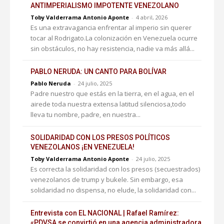
ANTIMPERIALISMO IMPOTENTE VENEZOLANO
Toby Valderrama Antonio Aponte
-
4 abril, 2026
Es una extravagancia enfrentar al imperio sin querer
tocar al Rodrigato.La colonización en Venezuela ocurre
sin obstáculos, no hay resistencia, nadie va más allá...
PABLO NERUDA: UN CANTO PARA BOLÍVAR
Pablo Neruda
-
24 julio, 2025
Padre nuestro que estás en la tierra, en el agua, en el
airede toda nuestra extensa latitud silenciosa,todo
lleva tu nombre, padre, en nuestra...
SOLIDARIDAD CON LOS PRESOS POLÍTICOS
VENEZOLANOS ¡EN VENEZUELA!
Toby Valderrama Antonio Aponte
-
24 julio, 2025
Es correcta la solidaridad con los presos (secuestrados)
venezolanos de trump y bukele. Sin embargo, esa
solidaridad no dispensa, no elude, la solidaridad con...
Entrevista con EL NACIONAL | Rafael Ramírez:
«PDVSA se convirtió en una agencia administradora