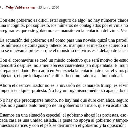
Por
Toby Valderrama
23 junio, 2020
Con este gobierno es difícil estar seguro de algo, no hay números claros;
una incógnita, por supuesto, los números de contagiados por el virus no 
asegurar es que este gobierno cae mansito en la tentación del virus. Ve
La actuación del gobierno está como para una novela, quizá una parodi
los números de contagios y fallecidos, manipula el miedo de acuerdo a l
no se muevan a protestar que el monstruo del virus está debajo de la ca
Con el coronavirus se creó un miedo colectivo que será motivo de est
demostró después, no ameritaba esa cuarentena tan disparatada: El mund
a reparar el daño. Pero aquí en Venezuela la tentación de usar el virus 
objetado, el que lo haga será calificado como traidor a la humanidad.
Ahora el desmovilizador no es la invasión del camarada trump, es el vir
impedir cualquier protesta. No hay un organismo médico, capacitado que 
No hay que preocuparse mucho, no hay mal que dure cien años, seguro el
país no aguanta tanto tiempo de un gobierno tan malo, que va acabando
Estamos en una situación especial, el gobierno ahogó las protestas, eso e
cada casa es una unidad aislada, la gente no apoya al gobierno y tampo
nuestras narices y con el país se derrumban el gobierno y la oposición.