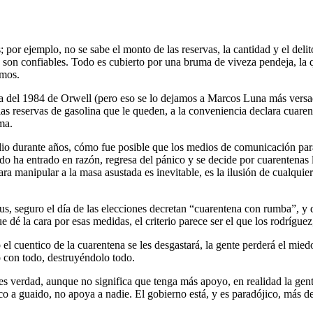
 por ejemplo, no se sabe el monto de las reservas, la cantidad y el delit
son confiables. Todo es cubierto por una bruma de viveza pendeja, la que
amos.
a del 1984 de Orwell (pero eso se lo dejamos a Marcos Luna más versad
as reservas de gasolina que le queden, a la conveniencia declara cuaren
ma.
udio durante años, cómo fue posible que los medios de comunicación pa
o ha entrado en razón, regresa del pánico y se decide por cuarentenas 
para manipular a la masa asustada es inevitable, es la ilusión de cualqu
us, seguro el día de las elecciones decretan “cuarentena con rumba”, y d
dé la cara por esas medidas, el criterio parece ser el que los rodrígue
 cuentico de la cuarentena se les desgastará, la gente perderá el miedo
 con todo, destruyéndolo todo.
s verdad, aunque no significa que tenga más apoyo, en realidad la gente a
co a guaido, no apoya a nadie. El gobierno está, y es paradójico, más 