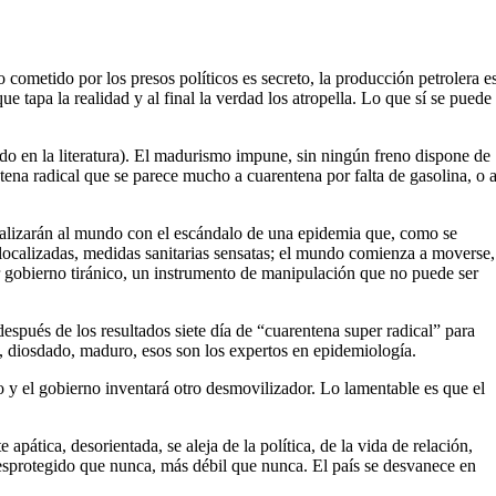
o cometido por los presos políticos es secreto, la producción petrolera e
 tapa la realidad y al final la verdad los atropella. Lo que sí se puede
o en la literatura). El madurismo impune, sin ningún freno dispone de
tena radical que se parece mucho a cuarentena por falta de gasolina, o 
ralizarán al mundo con el escándalo de una epidemia que, como se
localizadas, medidas sanitarias sensatas; el mundo comienza a moverse,
ier gobierno tiránico, un instrumento de manipulación que no puede ser
espués de los resultados siete día de “cuarentena super radical” para
z, diosdado, maduro, esos son los expertos en epidemiología.
 y el gobierno inventará otro desmovilizador. Lo lamentable es que el
pática, desorientada, se aleja de la política, de la vida de relación,
desprotegido que nunca, más débil que nunca. El país se desvanece en