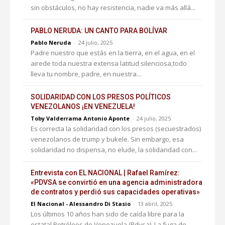
sin obstáculos, no hay resistencia, nadie va más allá...
PABLO NERUDA: UN CANTO PARA BOLÍVAR
Pablo Neruda
-
24 julio, 2025
Padre nuestro que estás en la tierra, en el agua, en el
airede toda nuestra extensa latitud silenciosa,todo
lleva tu nombre, padre, en nuestra...
SOLIDARIDAD CON LOS PRESOS POLÍTICOS
VENEZOLANOS ¡EN VENEZUELA!
Toby Valderrama Antonio Aponte
-
24 julio, 2025
Es correcta la solidaridad con los presos (secuestrados)
venezolanos de trump y bukele. Sin embargo, esa
solidaridad no dispensa, no elude, la solidaridad con...
Entrevista con EL NACIONAL | Rafael Ramírez:
«PDVSA se convirtió en una agencia administradora
de contratos y perdió sus capacidades operativas»
El Nacional - Alessandro Di Stasio
-
13 abril, 2025
Los últimos 10 años han sido de caída libre para la
estatal Petróleos de Venezuela (Pdvsa). La fuga de