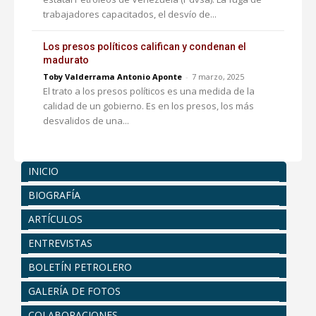
trabajadores capacitados, el desvío de...
Los presos políticos califican y condenan el
madurato
Toby Valderrama Antonio Aponte
-
7 marzo, 2025
El trato a los presos políticos es una medida de la
calidad de un gobierno. Es en los presos, los más
desvalidos de una...
INICIO
BIOGRAFÍA
ARTÍCULOS
ENTREVISTAS
BOLETÍN PETROLERO
GALERÍA DE FOTOS
COLABORACIONES