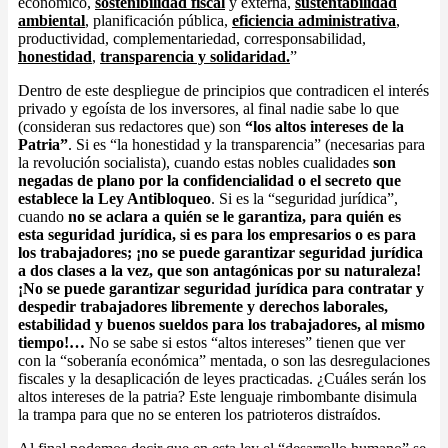
económico,
sostenibilidad fiscal
y externa,
sustentabilidad
ambiental
, planificación pública,
eficiencia administrativa
,
productividad, complementariedad, corresponsabilidad,
honestidad
,
transparencia y solidaridad.
”
Dentro de este despliegue de principios que contradicen el interés
privado y egoísta de los inversores, al final nadie sabe lo que
(consideran sus redactores que) son
“los altos intereses de la
Patria”
. Si es “la honestidad y la transparencia” (necesarias para
la revolución socialista), cuando estas nobles cualidades
son
negadas de plano por la confidencialidad o el secreto que
establece la Ley Antibloqueo
. Si es la “seguridad jurídica”,
cuando
no se aclara a quién se le garantiza, para quién es
esta seguridad jurídica, si es para los empresarios o es para
los trabajadores; ¡no se puede garantizar seguridad jurídica
a dos clases a la vez, que son antagónicas por su naturaleza!
¡No se puede garantizar seguridad jurídica para contratar y
despedir trabajadores libremente y derechos laborales,
estabilidad y buenos sueldos para los trabajadores, al mismo
tiempo!…
No se sabe si estos “altos intereses” tienen que ver
con la “soberanía económica” mentada, o son las desregulaciones
fiscales y la desaplicación de leyes practicadas. ¿Cuáles serán los
altos intereses de la patria? Este lenguaje rimbombante disimula
la trampa para que no se enteren los patrioteros distraídos.