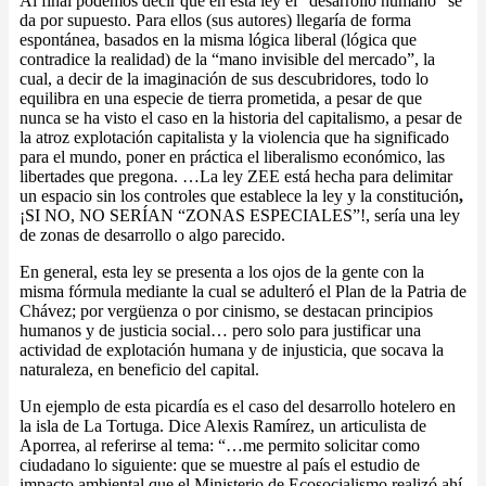
Al final podemos decir que en esta ley el “desarrollo humano” se
da por supuesto. Para ellos (sus autores) llegaría de forma
espontánea, basados en la misma lógica liberal (lógica que
contradice la realidad) de la “mano invisible del mercado”, la
cual, a decir de la imaginación de sus descubridores, todo lo
equilibra en una especie de tierra prometida, a pesar de que
nunca se ha visto el caso en la historia del capitalismo, a pesar de
la atroz explotación capitalista y la violencia que ha significado
para el mundo, poner en práctica el liberalismo económico, las
libertades que pregona. …La ley ZEE está hecha para delimitar
un espacio sin los controles que establece la ley y la constitución
,
¡SI NO, NO SERÍAN “ZONAS ESPECIALES”!, sería una ley
de zonas de desarrollo o algo parecido.
En general, esta ley se presenta a los ojos de la gente con la
misma fórmula mediante la cual se adulteró el Plan de la Patria de
Chávez; por vergüenza o por cinismo, se destacan principios
humanos y de justicia social… pero solo para justificar una
actividad de explotación humana y de injusticia, que socava la
naturaleza, en beneficio del capital.
Un ejemplo de esta picardía es el caso del desarrollo hotelero en
la isla de La Tortuga. Dice Alexis Ramírez, un articulista de
Aporrea, al referirse al tema: “…me permito solicitar como
ciudadano lo siguiente: que se muestre al país el estudio de
impacto ambiental que el Ministerio de Ecosocialismo realizó ahí,