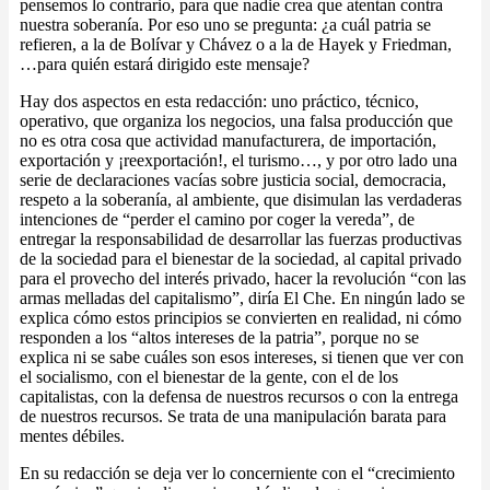
pensemos lo contrario, para que nadie crea que atentan contra
nuestra soberanía. Por eso uno se pregunta: ¿a cuál patria se
refieren, a la de Bolívar y Chávez o a la de Hayek y Friedman,
…para quién estará dirigido este mensaje?
Hay dos aspectos en esta redacción: uno práctico, técnico,
operativo, que organiza los negocios, una falsa producción que
no es otra cosa que actividad manufacturera, de importación,
exportación y ¡reexportación!, el turismo…, y por otro lado una
serie de declaraciones vacías sobre justicia social, democracia,
respeto a la soberanía, al ambiente, que disimulan las verdaderas
intenciones de “perder el camino por coger la vereda”, de
entregar la responsabilidad de desarrollar las fuerzas productivas
de la sociedad para el bienestar de la sociedad, al capital privado
para el provecho del interés privado, hacer la revolución “con las
armas melladas del capitalismo”, diría El Che. En ningún lado se
explica cómo estos principios se convierten en realidad, ni cómo
responden a los “altos intereses de la patria”, porque no se
explica ni se sabe cuáles son esos intereses, si tienen que ver con
el socialismo, con el bienestar de la gente, con el de los
capitalistas, con la defensa de nuestros recursos o con la entrega
de nuestros recursos. Se trata de una manipulación barata para
mentes débiles.
En su redacción se deja ver lo concerniente con el “crecimiento