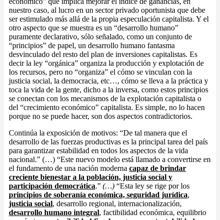
económico” que implica mejorar el índice de ganancias, en
nuestro caso, al lucro en un sector privado oportunista que debe
ser estimulado más allá de la propia especulación capitalista. Y el
otro aspecto que se muestra es un “desarrollo humano”
puramente declarativo, sólo señalado, como un conjunto de
“principios” de papel, un desarrollo humano fantasma
desvinculado del resto del plan de inversiones capitalistas. Es
decir la ley “orgánica” organiza la producción y explotación de
los recursos, pero no “organiza” el cómo se vinculan con la
justicia social, la democracia, etc…, cómo se lleva a la práctica y
toca la vida de la gente, dicho a la inversa, como estos principios
se conectan con los mecanismos de la explotación capitalista o
del “crecimiento económico” capitalista. Es simple, no lo hacen
porque no se puede hacer, son dos aspectos contradictorios.
Continúa la exposición de motivos: “De tal manera que el
desarrollo de las fuerzas productivas es la principal tarea del país
para garantizar estabilidad en todos los aspectos de la vida
nacional.” (…) “Este nuevo modelo está llamado a convertirse en
el fundamento de una nación moderna
capaz de brindar
creciente bienestar a la población, justicia social y
participación democrática
.”
(…)
“Esta ley se rige por los
principios de soberanía económica, seguridad jurídica
,
justicia social
, desarrollo regional, internacionalización,
desarrollo humano integral
, factibilidad económica, equilibrio