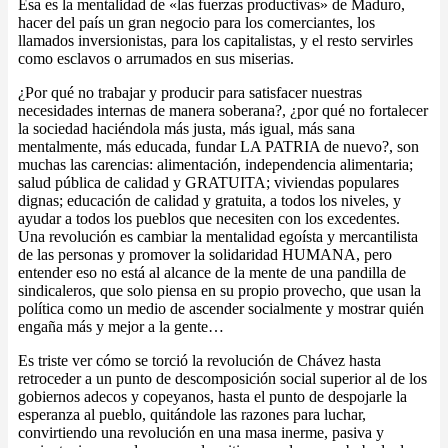
Esa es la mentalidad de «las fuerzas productivas» de Maduro,
hacer del país un gran negocio para los comerciantes, los
llamados inversionistas, para los capitalistas, y el resto servirles
como esclavos o arrumados en sus miserias.
¿Por qué no trabajar y producir para satisfacer nuestras
necesidades internas de manera soberana?, ¿por qué no fortalecer
la sociedad haciéndola más justa, más igual, más sana
mentalmente, más educada, fundar LA PATRIA de nuevo?, son
muchas las carencias: alimentación, independencia alimentaria;
salud pública de calidad y GRATUITA; viviendas populares
dignas; educación de calidad y gratuita, a todos los niveles, y
ayudar a todos los pueblos que necesiten con los excedentes.
Una revolución es cambiar la mentalidad egoísta y mercantilista
de las personas y promover la solidaridad HUMANA, pero
entender eso no está al alcance de la mente de una pandilla de
sindicaleros, que solo piensa en su propio provecho, que usan la
política como un medio de ascender socialmente y mostrar quién
engaña más y mejor a la gente…
Es triste ver cómo se torció la revolución de Chávez hasta
retroceder a un punto de descomposición social superior al de los
gobiernos adecos y copeyanos, hasta el punto de despojarle la
esperanza al pueblo, quitándole las razones para luchar,
convirtiendo una revolución en una masa inerme, pasiva y