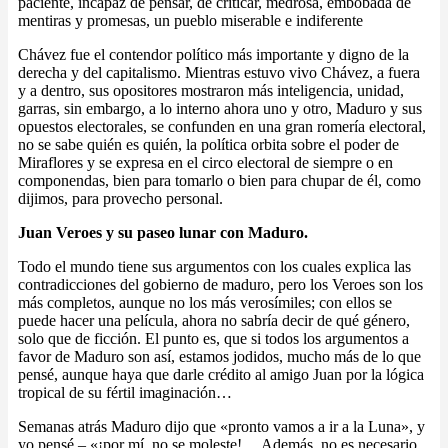
paciente, incapaz de pensar, de criticar, medrosa, embobada de
mentiras y promesas, un pueblo miserable e indiferente
Chávez fue el contendor político más importante y digno de la
derecha y del capitalismo. Mientras estuvo vivo Chávez, a fuera
y a dentro, sus opositores mostraron más inteligencia, unidad,
garras, sin embargo, a lo interno ahora uno y otro, Maduro y sus
opuestos electorales, se confunden en una gran romería electoral,
no se sabe quién es quién, la política orbita sobre el poder de
Miraflores y se expresa en el circo electoral de siempre o en
componendas, bien para tomarlo o bien para chupar de él, como
dijimos, para provecho personal.
Juan Veroes y su paseo lunar con Maduro.
Todo el mundo tiene sus argumentos con los cuales explica las
contradicciones del gobierno de maduro, pero los Veroes son los
más completos, aunque no los más verosímiles; con ellos se
puede hacer una película, ahora no sabría decir de qué género,
solo que de ficción. El punto es, que si todos los argumentos a
favor de Maduro son así, estamos jodidos, mucho más de lo que
pensé, aunque haya que darle crédito al amigo Juan por la lógica
tropical de su fértil imaginación…
Semanas atrás Maduro dijo que «pronto vamos a ir a la Luna», y
yo pensé – «¡por mí, no se moleste!… Además, no es necesario,