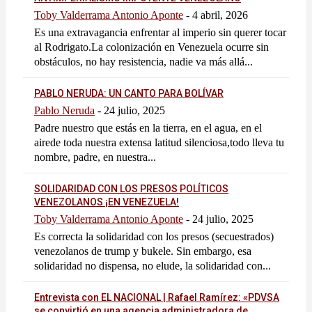
Toby Valderrama Antonio Aponte
-
4 abril, 2026
Es una extravagancia enfrentar al imperio sin querer tocar
al Rodrigato.La colonización en Venezuela ocurre sin
obstáculos, no hay resistencia, nadie va más allá...
PABLO NERUDA: UN CANTO PARA BOLÍVAR
Pablo Neruda
-
24 julio, 2025
Padre nuestro que estás en la tierra, en el agua, en el
airede toda nuestra extensa latitud silenciosa,todo lleva tu
nombre, padre, en nuestra...
SOLIDARIDAD CON LOS PRESOS POLÍTICOS
VENEZOLANOS ¡EN VENEZUELA!
Toby Valderrama Antonio Aponte
-
24 julio, 2025
Es correcta la solidaridad con los presos (secuestrados)
venezolanos de trump y bukele. Sin embargo, esa
solidaridad no dispensa, no elude, la solidaridad con...
Entrevista con EL NACIONAL | Rafael Ramírez: «PDVSA
se convirtió en una agencia administradora de