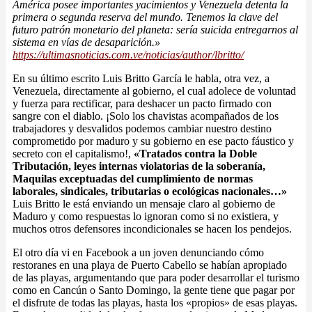
América posee importantes yacimientos y Venezuela detenta la
primera o segunda reserva del mundo. Tenemos la clave del
futuro patrón monetario del planeta: sería suicida entregarnos al
sistema en vías de desaparición.»
https://ultimasnoticias.com.ve/noticias/author/lbritto/
En su último escrito Luis Britto García le habla, otra vez, a
Venezuela, directamente al gobierno, el cual adolece de voluntad
y fuerza para rectificar, para deshacer un pacto firmado con
sangre con el diablo. ¡Solo los chavistas acompañados de los
trabajadores y desvalidos podemos cambiar nuestro destino
comprometido por maduro y su gobierno en ese pacto fáustico y
secreto con el capitalismo!,
«Tratados contra la Doble
Tributación, leyes internas violatorias de la soberanía,
Maquilas exceptuadas del cumplimiento de normas
laborales, sindicales, tributarias o ecológicas nacionales…»
Luis Britto le está enviando un mensaje claro al gobierno de
Maduro y como respuestas lo ignoran como si no existiera, y
muchos otros defensores incondicionales se hacen los pendejos.
El otro día vi en Facebook a un joven denunciando cómo
restoranes en una playa de Puerto Cabello se habían apropiado
de las playas, argumentando que para poder desarrollar el turismo
como en Cancún o Santo Domingo, la gente tiene que pagar por
el disfrute de todas las playas, hasta los «propios» de esas playas.