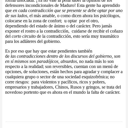
forma disociada. ¡Ya no vale la pena saber la opinión de los
defensores incondicionales de Maduro! Esta gente ha aprendido
que
en cada contradicción que se presente se debe optar por uno
de sus lados
, el más amable, o como dicen ahora los psicólogos,
colocarse en la zona de confort; u optar por el otro,
dependiendo del estado de ánimo o del carácter. Pero jamás
exponer el rostro a la contradicción, cuidarse de recibir el coñazo
del
corto circuito
de la contradicción, esto sería muy traumático
para los adláteres del gobierno.
Es por eso que hay que estar pendientes también
de
las contradicciones dentro de los discursos del gobierno, son
en sí mismos son paradójicos, absurdos
, no nada más lo son
respecto a la realidad; son reversibles, cuentan con un menú de
opciones, de soluciones, están hechos para agradar y complacer a
cualquiera grupo o sector de una sociedad esquizofrénica; no
corre riesgos: para violentos y pacíficos, ricos y pobres,
empresarios y trabajadores, Chinos, Rusos y gringos, se trata del
novedoso portento que es ahora en el mundo la falta de carácter.