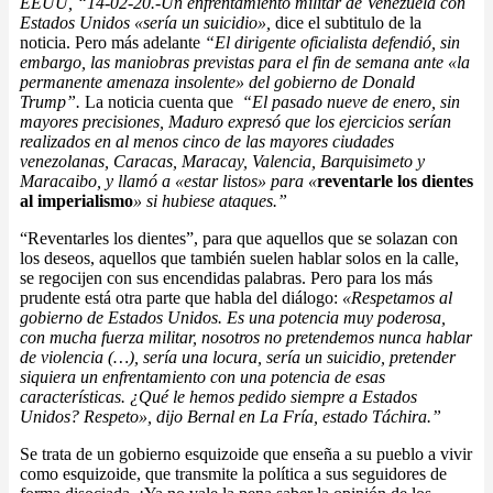
EEUU, “14-02-20.-Un enfrentamiento militar de Venezuela con
Estados Unidos «sería un suicidio»,
dice el subtitulo de la
noticia. Pero más adelante
“El dirigente oficialista defendió, sin
embargo, las maniobras previstas para el fin de semana ante «la
permanente amenaza insolente» del gobierno de Donald
Trump”.
La noticia cuenta que
“El pasado nueve de enero, sin
mayores precisiones, Maduro expresó que los ejercicios serían
realizados en al menos cinco de las mayores ciudades
venezolanas, Caracas, Maracay, Valencia, Barquisimeto y
Maracaibo, y llamó a «estar listos» para «
reventarle los dientes
al imperialismo
» si hubiese ataques.”
“Reventarles los dientes”, para que aquellos que se solazan con
los deseos, aquellos que también suelen hablar solos en la calle,
se regocijen con sus encendidas palabras. Pero para los más
prudente está otra parte que habla del diálogo:
«Respetamos al
gobierno de Estados Unidos. Es una potencia muy poderosa,
con mucha fuerza militar, nosotros no pretendemos nunca hablar
de violencia (…), sería una locura, sería un suicidio, pretender
siquiera un enfrentamiento con una potencia de esas
características. ¿Qué le hemos pedido siempre a Estados
Unidos? Respeto», dijo Bernal en La Fría, estado Táchira.”
Se trata de un gobierno esquizoide que enseña a su pueblo a vivir
como esquizoide, que transmite la política a sus seguidores de