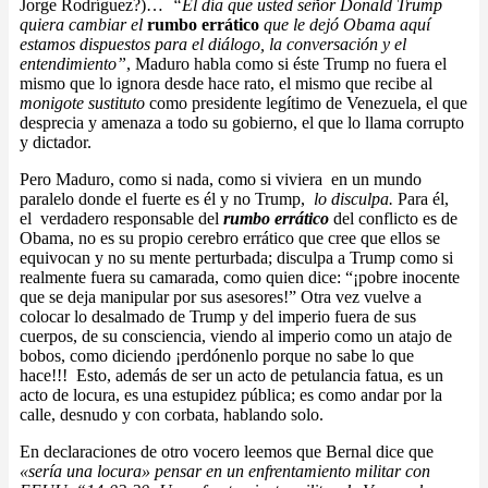
Jorge Rodríguez?)…
“El día que usted señor Donald Trump
quiera cambiar el
rumbo errático
que le dejó Obama aquí
estamos dispuestos para el diálogo, la conversación y el
entendimiento”
, Maduro habla como si éste Trump no fuera el
mismo que lo ignora desde hace rato, el mismo que recibe al
monigote sustituto
como presidente legítimo de Venezuela, el que
desprecia y amenaza a todo su gobierno, el que lo llama corrupto
y dictador.
Pero Maduro, como si nada, como si viviera en un mundo
paralelo donde el fuerte es él y no Trump,
lo disculpa.
Para él,
el verdadero responsable del
rumbo errático
del conflicto es de
Obama, no es su propio cerebro errático que cree que ellos se
equivocan y no su mente perturbada; disculpa a Trump como si
realmente fuera su camarada, como quien dice: “¡pobre inocente
que se deja manipular por sus asesores!” Otra vez vuelve a
colocar lo desalmado de Trump y del imperio fuera de sus
cuerpos, de su consciencia, viendo al imperio como un atajo de
bobos, como diciendo ¡perdónenlo porque no sabe lo que
hace!!! Esto, además de ser un acto de petulancia fatua, es un
acto de locura, es una estupidez pública; es como andar por la
calle, desnudo y con corbata, hablando solo.
En declaraciones de otro vocero leemos que Bernal dice que
«sería una locura» pensar en un enfrentamiento militar con