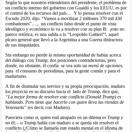
Según lo que nosotros entendemos del presidente, el problema de
un conflicto interno del gobierno con Guaidó y los EEUU, es por
el control de los recursos del país… Y lo piensa resolver con el
Escudo 2020, dijo: “Vamos a movilizar 2 millones 370 mil 430
combatientes”…., un conflicto falso desde el punto de vista
ideológico y económico lo va a resolver con su plan B: ¡esto no
parece retórica, es una salida a lo “Leopoldo Galtieri”!, aquel
pícaro general que llevó a la Argentina a una Guerra distractora
de sus iniquidades.
Sin embargo no pierde
la misma oportunidad
de hablar acerca
del diálogo con Trump; dos posiciones contradictorias, pero
donde, no obstante, él confía se vea solo un
menú de opciones
,
para el consumo de periodistas, para la gente común y para el
madurismo.
A fin de disimular sus nervios y su propia preocupación, maduro
los
proyecta
en su discurso hacia el lado de Trump, dice que,
“La mejor forma de resolver este conflicto (Donald Trump) es
hablando. Pero
tiene
que hacerlo con quien lleva las riendas de
Venezuela”
(es decir, con Maduro).
Pareciera como si, quien está atrapado en un dilema es Trump y
no él; – o Trump habla con maduro o se queda sin resolver el
conflicto (¿Cómo se llamaría este estado mental en el idioma de