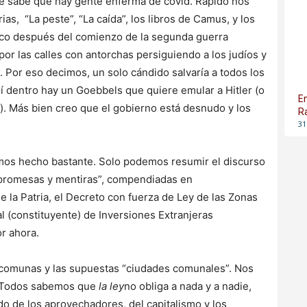
se sabe que hay gente enferma de covid. Rápido nos
ias, “La peste”, “La caída”, los libros de Camus, y los
poco después del comienzo de la segunda guerra
or las calles con antorchas persiguiendo a los judíos y
. Por eso decimos, un solo cándido salvaría a todos los
í dentro hay un Goebbels que quiere emular a Hitler (o
E
s). Más bien creo que el gobierno está desnudo y los
R
31
emos hecho bastante. Solo podemos resumir el discurso
promesas y mentiras”, compendiadas en
e la Patria, el Decreto con fuerza de Ley de las Zonas
l (constituyente) de Inversiones Extranjeras
or ahora.
s comunas y las supuestas “ciudades comunales”. Nos
o. Todos sabemos que
la ley
no obliga a nada y a nadie,
lado de los aprovechadores, del capitalismo y los