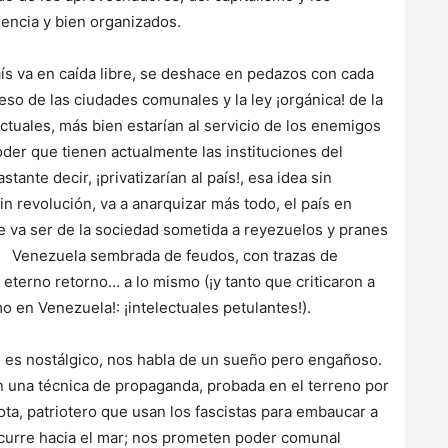
iencia y bien organizados.
aís va en caída libre, se deshace en pedazos con cada
so de las ciudades comunales y la ley ¡orgánica! de la
actuales, más bien estarían al servicio de los enemigos
oder que tienen actualmente las instituciones del
tante decir, ¡privatizarían al país!, esa idea sin
sin revolución, va a anarquizar más todo, el país en
ue va ser de la sociedad sometida a reyezuelos y pranes
 Venezuela sembrada de feudos, con trazas de
 eterno retorno… a lo mismo (¡y tanto que criticaron a
o en Venezuela!: ¡intelectuales petulantes!).
, es nostálgico, nos habla de un sueño pero engañoso.
 una técnica de propaganda, probada en el terreno por
iota, patriotero que usan los fascistas para embaucar a
escurre hacia el mar; nos prometen poder comunal