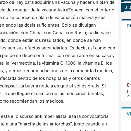
rzo del rey para adquirir una vacuna y hacer un plan de
BI
ia de renegar de la vacuna AstraZeneca, con el criterio
ra no se conoce un plan de vacunación masiva y sus
teniendo las dosis suficientes. Solo se divulgan
P
ociación, con China, con Cuba, con Rusia; nadie sabe
do; dónde están los resultados, en dónde se han
áles son sus efectos secundarios. Es decir, así como con
e a pie de se debe conformar con encerrarse en su casa y
, la Ivermectina, la vitamina C-1000, la vitamina E, los
iñas, y demás recomendaciones de la comunidad médica,
fectada dentro de los hospitales y otros centros
E
olapsar. La buena noticia es que el sol es gratis. Si
p
r a que llegue el camión de las medicinas baratas,
23
 como recomiendan los médicos.
V
stá el discurso antiimperialista, esa la convocatoria
te a una “marcha de las antorchas”, justo cuando un