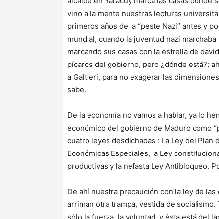
alcalde en Yaracuy marca las casas donde 
vino a la mente nuestras lecturas universitar
primeros años de la “peste Nazi” antes y 
mundial, cuando la juventud nazi marchaba p
marcando sus casas con la estrella de david
pícaros del gobierno, pero ¿dónde está?; ah
a Galtieri, para no exagerar las dimensione
sabe.
De la economía no vamos a hablar, ya lo h
económico del gobierno de Maduro como “
cuatro leyes desdichadas : La Ley del Plan d
Económicas Especiales, la Ley constituciona
productivas y la nefasta Ley Antibloqueo. P
De ahí nuestra precaución con la ley de la
arriman otra trampa, vestida de socialism
sólo la fuerza, la voluntad, y ésta está del 