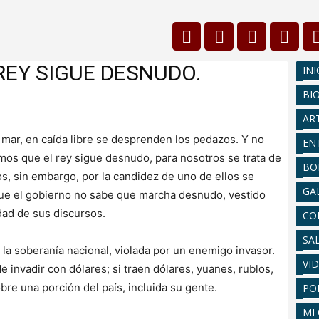
REY SIGUE DESNUDO.
INI
BI
AR
l mar, en caída libre se desprenden los pedazos. Y no
EN
mos que el rey sigue desnudo, para nosotros se trata de
BO
s, sin embargo, por la candidez de uno de ellos se
GA
que el gobierno no sabe que marcha desnudo, vestido
ndad de sus discursos.
CO
SA
e la soberanía nacional, violada por un enemigo invasor.
VI
invadir con dólares; si traen dólares, yuanes, rublos,
bre una porción del país, incluida su gente.
PO
MI