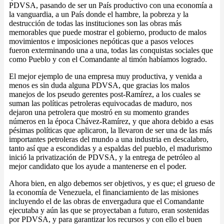
PDVSA, pasando de ser un País productivo con una economía a
la vanguardia, a un País donde el hambre, la pobreza y la
destrucción de todas las instituciones son las obras más
memorables que puede mostrar el gobierno, producto de malos
movimientos e imposiciones nepóticas que a pasos veloces
fueron exterminando una a una, todas las conquistas sociales que
como Pueblo y con el Comandante al timón habíamos logrado.
El mejor ejemplo de una empresa muy productiva, y venida a
menos es sin duda alguna PDVSA, que gracias los malos
manejos de los pseudo gerentes post-Ramírez, a los cuales se
suman las políticas petroleras equivocadas de maduro, nos
dejaron una petrolera que mostró en su momento grandes
números en la época Chávez-Ramírez, y que ahora debido a esas
pésimas políticas que aplicaron, la llevaron de ser una de las más
importantes petroleras del mundo a una industria en descalabro,
tanto así que a escondidas y a espaldas del pueblo, el madurismo
inició la privatización de PDVSA, y la entrega de petróleo al
mejor candidato que los ayude a mantenerse en el poder.
Ahora bien, en algo debemos ser objetivos, y es que; el grueso de
la economía de Venezuela, el financiamiento de las misiones
incluyendo el de las obras de envergadura que el Comandante
ejecutaba y aún las que se proyectaban a futuro, eran sostenidas
por PDVSA, y para garantizar los recursos y con ello el buen