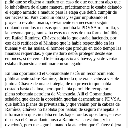
pidió que se eligiera a maduro en caso de que ocurriera algo que
lo inhabilitara de alguna manera, prácticamente le estaba dejando
el equipo armado a maduro para la etapa que debía cumplir de
ser necesario. Para concluir obras y seguir impulsando el
proyecto revolucionario, obviamente era necesario seguir
contando con los recursos que aportaba la PDVSA roja rojita, y
la persona que garantizaba esos recursos de una forma infalible,
era Rafael Ramírez. Chávez sabía lo que estaba haciendo, por
eso dejó ratificado al Ministro que le había respondido en las
buenas y en las malas, el hombre que produjo en todo tiempo las
finanzas requeridas, y que maduro debía proteger desde ese
entonces, si de verdad le tenía aprecio a Chávez, y si de verdad
estaba dispuesto a continuar con su legado.
En una oportunidad el Comandante hacía un reconocimiento
públicamente sobre Ramírez, diciendo que era la cabeza visible
junto a Chávez de una estrategia, de un proyecto que había
costado hasta el alma, pero que había permitido recuperar la
plena soberanía petrolera de Venezuela. Allí el Comandante
señalaba que desde la oposición querían desmembrar a PDVSA,
que habían planes de privatizarla, y que venían por la cabeza de
Ramírez, Chávez no hablaba por hablar, de seguro manejaba la
información que circulaba en los bajos fondos opositores, en ese
discurso el Comandante puso a Ramírez a su estatura, y lo
ovacionó, pero me sigue llamando la atención que Chávez dijera