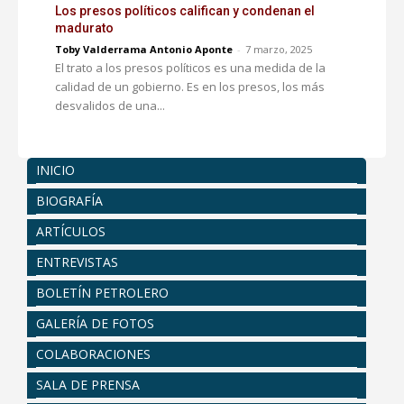
Los presos políticos califican y condenan el
madurato
Toby Valderrama Antonio Aponte
-
7 marzo, 2025
El trato a los presos políticos es una medida de la
calidad de un gobierno. Es en los presos, los más
desvalidos de una...
INICIO
BIOGRAFÍA
ARTÍCULOS
ENTREVISTAS
BOLETÍN PETROLERO
GALERÍA DE FOTOS
COLABORACIONES
SALA DE PRENSA