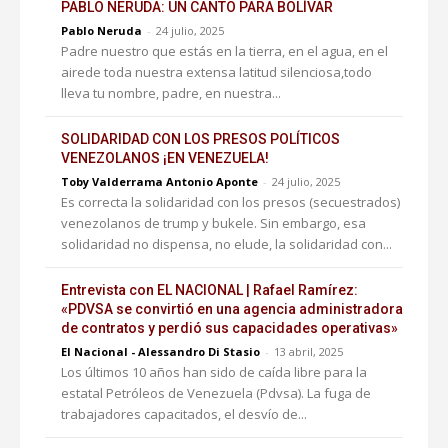
PABLO NERUDA: UN CANTO PARA BOLÍVAR
Pablo Neruda
-
24 julio, 2025
Padre nuestro que estás en la tierra, en el agua, en el
airede toda nuestra extensa latitud silenciosa,todo
lleva tu nombre, padre, en nuestra...
SOLIDARIDAD CON LOS PRESOS POLÍTICOS
VENEZOLANOS ¡EN VENEZUELA!
Toby Valderrama Antonio Aponte
-
24 julio, 2025
Es correcta la solidaridad con los presos (secuestrados)
venezolanos de trump y bukele. Sin embargo, esa
solidaridad no dispensa, no elude, la solidaridad con...
Entrevista con EL NACIONAL | Rafael Ramírez:
«PDVSA se convirtió en una agencia administradora
de contratos y perdió sus capacidades operativas»
El Nacional - Alessandro Di Stasio
-
13 abril, 2025
Los últimos 10 años han sido de caída libre para la
estatal Petróleos de Venezuela (Pdvsa). La fuga de
trabajadores capacitados, el desvío de...