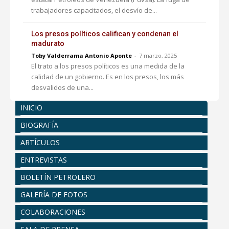
trabajadores capacitados, el desvío de...
Los presos políticos califican y condenan el
madurato
Toby Valderrama Antonio Aponte
-
7 marzo, 2025
El trato a los presos políticos es una medida de la
calidad de un gobierno. Es en los presos, los más
desvalidos de una...
INICIO
BIOGRAFÍA
ARTÍCULOS
ENTREVISTAS
BOLETÍN PETROLERO
GALERÍA DE FOTOS
COLABORACIONES