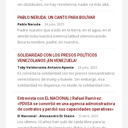
sin obstáculos, no hay resistencia, nadie va más allá...
PABLO NERUDA: UN CANTO PARA BOLÍVAR
Pablo Neruda
-
24 julio, 2025
Padre nuestro que estás en la tierra, en el agua, en el
airede toda nuestra extensa latitud silenciosa,todo
lleva tu nombre, padre, en nuestra...
SOLIDARIDAD CON LOS PRESOS POLÍTICOS
VENEZOLANOS ¡EN VENEZUELA!
Toby Valderrama Antonio Aponte
-
24 julio, 2025
Es correcta la solidaridad con los presos (secuestrados)
venezolanos de trump y bukele. Sin embargo, esa
solidaridad no dispensa, no elude, la solidaridad con...
Entrevista con EL NACIONAL | Rafael Ramírez:
«PDVSA se convirtió en una agencia administradora
de contratos y perdió sus capacidades operativas»
El Nacional - Alessandro Di Stasio
-
13 abril, 2025
Los últimos 10 años han sido de caída libre para la
estatal Petróleos de Venezuela (Pdvsa). La fuga de