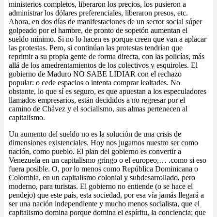
ministerios completos, liberaron los precios, los pusieron a
administrar los dólares preferenciales, liberaron presos, etc.
Ahora, en dos días de manifestaciones de un sector social súper
golpeado por el hambre, de pronto de sopetón aumentan el
sueldo mínimo. Si no lo hacen es porque creen que van a aplacar
las protestas. Pero, si continúan las protestas tendrían que
reprimir a su propia gente de forma directa, con las policías, más
allá de los amedrentamientos de los colectivos y esquiroles. El
gobierno de Maduro NO SABE LIDIAR con el rechazo
popular: o cede espacios o intenta comprar lealtades. No
obstante, lo que sí es seguro, es que apuestan a los especuladores
llamados empresarios, están decididos a no regresar por el
camino de Chávez y el socialismo, sus almas pertenecen al
capitalismo.
Un aumento del sueldo no es la solución de una crisis de
dimensiones existenciales. Hoy nos jugamos nuestro ser como
nación, como pueblo. El plan del gobierno es convertir a
Venezuela en un capitalismo gringo o el europeo,… .como si eso
fuera posible. O, por lo menos como República Dominicana o
Colombia, en un capitalismo colonial y subdesarrollado, pero
moderno, para turistas. El gobierno no entiende (o se hace el
pendejo) que este país, esta sociedad, por esa vía jamás llegará a
ser una nación independiente y mucho menos socialista, que el
capitalismo domina porque domina el espíritu, la conciencia; que