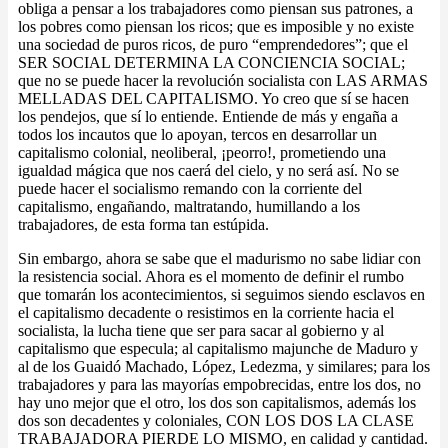
obliga a pensar a los trabajadores como piensan sus patrones, a
los pobres como piensan los ricos; que es imposible y no existe
una sociedad de puros ricos, de puro “emprendedores”; que el
SER SOCIAL DETERMINA LA CONCIENCIA SOCIAL;
que no se puede hacer la revolución socialista con LAS ARMAS
MELLADAS DEL CAPITALISMO. Yo creo que sí se hacen
los pendejos, que sí lo entiende. Entiende de más y engaña a
todos los incautos que lo apoyan, tercos en desarrollar un
capitalismo colonial, neoliberal, ¡peorro!, prometiendo una
igualdad mágica que nos caerá del cielo, y no será así. No se
puede hacer el socialismo remando con la corriente del
capitalismo, engañando, maltratando, humillando a los
trabajadores, de esta forma tan estúpida.
Sin embargo, ahora se sabe que el madurismo no sabe lidiar con
la resistencia social. Ahora es el momento de definir el rumbo
que tomarán los acontecimientos, si seguimos siendo esclavos en
el capitalismo decadente o resistimos en la corriente hacia el
socialista, la lucha tiene que ser para sacar al gobierno y al
capitalismo que especula; al capitalismo majunche de Maduro y
al de los Guaidó Machado, López, Ledezma, y similares; para los
trabajadores y para las mayorías empobrecidas, entre los dos, no
hay uno mejor que el otro, los dos son capitalismos, además los
dos son decadentes y coloniales, CON LOS DOS LA CLASE
TRABAJADORA PIERDE LO MISMO, en calidad y cantidad.