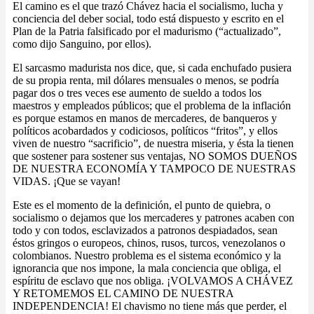
El camino es el que trazó Chávez hacia el socialismo, lucha y
conciencia del deber social, todo está dispuesto y escrito en el
Plan de la Patria falsificado por el madurismo (“actualizado”,
como dijo Sanguino, por ellos).
El sarcasmo madurista nos dice, que, si cada enchufado pusiera
de su propia renta, mil dólares mensuales o menos, se podría
pagar dos o tres veces ese aumento de sueldo a todos los
maestros y empleados públicos; que el problema de la inflación
es porque estamos en manos de mercaderes, de banqueros y
políticos acobardados y codiciosos, políticos “fritos”, y ellos
viven de nuestro “sacrificio”, de nuestra miseria, y ésta la tienen
que sostener para sostener sus ventajas, NO SOMOS DUEÑOS
DE NUESTRA ECONOMÍA Y TAMPOCO DE NUESTRAS
VIDAS. ¡Que se vayan!
Este es el momento de la definición, el punto de quiebra, o
socialismo o dejamos que los mercaderes y patrones acaben con
todo y con todos, esclavizados a patronos despiadados, sean
éstos gringos o europeos, chinos, rusos, turcos, venezolanos o
colombianos. Nuestro problema es el sistema económico y la
ignorancia que nos impone, la mala conciencia que obliga, el
espíritu de esclavo que nos obliga. ¡VOLVAMOS A CHÁVEZ
Y RETOMEMOS EL CAMINO DE NUESTRA
INDEPENDENCIA! El chavismo no tiene más que perder, el