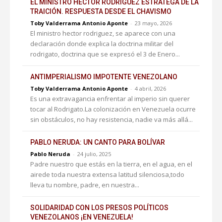
EL MINISTRO HECTOR RODRÍGUEZ ESTRATEGA DE LA
TRAICIÓN. RESPUESTA DESDE EL CHAVISMO
Toby Valderrama Antonio Aponte
-
23 mayo, 2026
El ministro hector rodriguez, se aparece con una
declaración donde explica la doctrina militar del
rodrigato, doctrina que se expresó el 3 de Enero...
ANTIMPERIALISMO IMPOTENTE VENEZOLANO
Toby Valderrama Antonio Aponte
-
4 abril, 2026
Es una extravagancia enfrentar al imperio sin querer
tocar al Rodrigato.La colonización en Venezuela ocurre
sin obstáculos, no hay resistencia, nadie va más allá...
PABLO NERUDA: UN CANTO PARA BOLÍVAR
Pablo Neruda
-
24 julio, 2025
Padre nuestro que estás en la tierra, en el agua, en el
airede toda nuestra extensa latitud silenciosa,todo
lleva tu nombre, padre, en nuestra...
SOLIDARIDAD CON LOS PRESOS POLÍTICOS
VENEZOLANOS ¡EN VENEZUELA!