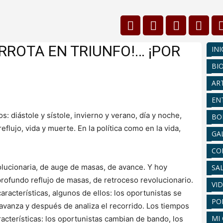
RROTA EN TRIUNFO!… ¡POR
INI
BI
AR
EN
los: diástole y sístole, invierno y verano, día y noche,
BO
reflujo, vida y muerte. En la política como en la vida,
GA
CO
lucionaria, de auge de masas, de avance. Y hoy
SA
rofundo reflujo de masas, de retroceso revolucionario.
VI
racterísticas, algunos de ellos: los oportunistas se
PO
 avanza y después de analiza el recorrido. Los tiempos
MI
racterísticas: los oportunistas cambian de bando, los