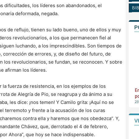
as dificultades, los líderes son abandonados, el
BI
cionaria deformada, negada.
P
pos de reflujo, tienen su lado bueno, uno de ellos y muy
deros revolucionarios, a los que permanecen fiel al
ue siguen luchando, a los imprescindibles. Son tiempos de
, corrección de errores, y, de diseño del futuro, de
an los revolucionarios, se fundan, se reconocen. Y sobre
e afirman los líderes.
la fuerza de resistencia, en los ejemplos de los
E
rrota de Alegría de Pio, se reagrupa y da ánimo a su
p
23
aba, les dice: ¡nos temen! Y Camilo grita: ¡Aquí no se
el terremoto y frente a la acusación de los curas
lucharemos contra ella y haremos que nos obedezca”. Y,
V
omandante Chávez, que, derrotado el 4 de febrero,
 “por Ahora”, que hoy se hace indispensable.