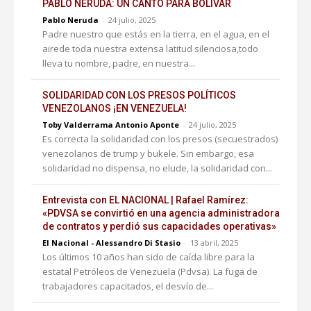
PABLO NERUDA: UN CANTO PARA BOLÍVAR
Pablo Neruda
-
24 julio, 2025
Padre nuestro que estás en la tierra, en el agua, en el
airede toda nuestra extensa latitud silenciosa,todo
lleva tu nombre, padre, en nuestra...
SOLIDARIDAD CON LOS PRESOS POLÍTICOS
VENEZOLANOS ¡EN VENEZUELA!
Toby Valderrama Antonio Aponte
-
24 julio, 2025
Es correcta la solidaridad con los presos (secuestrados)
venezolanos de trump y bukele. Sin embargo, esa
solidaridad no dispensa, no elude, la solidaridad con...
Entrevista con EL NACIONAL | Rafael Ramírez:
«PDVSA se convirtió en una agencia administradora
de contratos y perdió sus capacidades operativas»
El Nacional - Alessandro Di Stasio
-
13 abril, 2025
Los últimos 10 años han sido de caída libre para la
estatal Petróleos de Venezuela (Pdvsa). La fuga de
trabajadores capacitados, el desvío de...