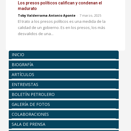
Los presos políticos califican y condenan el
madurato
Toby Valderrama Antonio Aponte
-
7 marzo, 2025
El trato a los presos políticos es una medida de la
calidad de un gobierno. Es en los presos, los más
desvalidos de una...
INICIO
BIOGRAFÍA
ARTÍCULOS
ENTREVISTAS
BOLETÍN PETROLERO
GALERÍA DE FOTOS
COLABORACIONES
SALA DE PRENSA