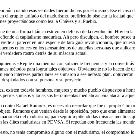
peor aún cuando esas verdades fueron dichas por él mismo. Ese el caso d
en el grupito tarifado del madurismo, prefiriendo pisotear la lealtad q
iones proyectándose como leal a Chávez y al Pueblo.
e de una forma titánica estuvo en defensa de la revolución. Hoy en la 
z defiende al capitalismo madurista. Ah pero disculpen, el hombre posee
ierte al parecer en una especie de faro guía revolucionario, que muest
emos entonces en los pensamientos de aquellas personas que aplicaron 
l verdadero rostro detrás de su máscara actual.
guiente: «Repite una mentira con suficiente frecuencia y la convertir
fames métodos para lograr tales objetivos. Obviamente no lo hacen de 
ndo intereses particulares se sumaron a ése nefasto plan, obtuvieron 
despiadados con su persona y su proyecto.
vez, existen todavía hombres, mujeres y mucho pueblo dispuestos a ho
 perros sumisos y todas sus herramientas mediáticas para atacar a aque
ma contra Rafael Ramírez, es necesario recordar que fué el propio Com
 objeto. Rumores que venían desde la oposición, pero que eran alimenta
mo marioneta del madurismo, para seguir repitiendo las mismas mentiras 
 las élites maduristas en PDVSA. Si repetían con frecuencia las mentira
esto, no tenía compromiso alguno con el madurismo, el compromiso lo