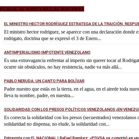
PUBLICACIONES RELACIONADAS
EL MINISTRO HECTOR RODRÍGUEZ ESTRATEGA DE LA TRAICIÓN. RESPU
El ministro hector rodriguez, se aparece con una declaración donde exp
rodrigato, doctrina que se expresó el 3 de Enero...
ANTIMPERIALISMO IMPOTENTE VENEZOLANO
Es una extravagancia enfrentar al imperio sin querer tocar al Rodrig
ocurre sin obstáculos, no hay resistencia, nadie va más allá...
PABLO NERUDA: UN CANTO PARA BOLÍVAR
Padre nuestro que estás en la tierra, en el agua, en el airede toda nues
lleva tu nombre, padre, en nuestra...
SOLIDARIDAD CON LOS PRESOS POLÍTICOS VENEZOLANOS ¡EN VENEZU
Es correcta la solidaridad con los presos (secuestrados) venezolanos
solidaridad no dispensa, no elude, la solidaridad con...
Entrevista con EL NACIONAL | Rafael Ramírez: «PDVSA se convirtió en un