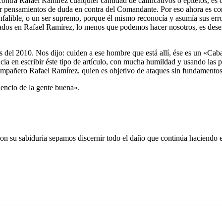
tra Rafael Ramírez cualquier cantidad de calificativos o epítetos, es co
ar pensamientos de duda en contra del Comandante. Por eso ahora es c
falible, o un ser supremo, porque él mismo reconocía y asumía sus erro
ultados en Rafael Ramírez, lo menos que podemos hacer nosotros, es des
es del 2010. Nos dijo: cuiden a ese hombre que está allí, ése es un «Ca
a en escribir éste tipo de artículo, con mucha humildad y usando las 
ompañero Rafael Ramírez, quien es objetivo de ataques sin fundamentos
lencio de la gente buena».
on su sabiduría sepamos discernir todo el daño que continúa haciendo e