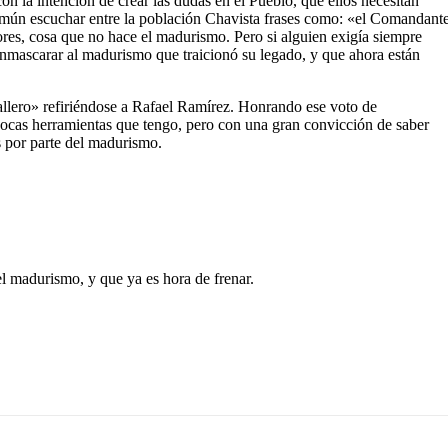
n la intención de crear las dudas en el Pueblo, que ellos necesitan
omún escuchar entre la población Chavista frases como: «el Comandant
res, cosa que no hace el madurismo. Pero si alguien exigía siempre
enmascarar al madurismo que traicionó su legado, y que ahora están
ballero» refiriéndose a Rafael Ramírez. Honrando ese voto de
pocas herramientas que tengo, pero con una gran convicción de saber
 por parte del madurismo.
l madurismo, y que ya es hora de frenar.