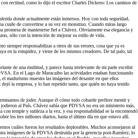
con rectitud, como lo dijo el escritor Charles Dickens: Los caminos de
valentía donde actualmente están inmersos. Hoy con toda seguridad,
ha cuide de convertirse a su vez en monstruo. Cuando miras largo
 su promesa de mantenerse fiel a Chávez. Obviamente esa elegancia y
smo, sólo con la intención de mejorar su estilo de vida.
 siempre responsabilizar a otros de sus errores, cosa que ya es
a en la estupidez, y viene de los mismos creadores. De tal palo, tal
ante de una multitud, y parece hasta irrelevante de mi parte escribir
 PDVSA. En el Lago de Maracaibo las actividades estaban funcionando
a, el madurismo muestra las imágenes del desastre en que ellos
dejó la empresa, y lo han repetido tanto, que quién no haya tenido
erminamos de joder. Aunque él cómo todo cobarde prefiere mentir y
y jodieron al País. Chávez sabía que PDVSA no era un ministerio más,
a con temple y sutileza a la vez, y esa responsabilidad se la encomendó
e los tres millones diarios, hasta el último día en que estuvo allí.
emos cuáles fueron los resultados deplorables. Muchos aconsejaron al
tra imágenes de la PDVSA destruida por la gerencia post-Ramírez, lo