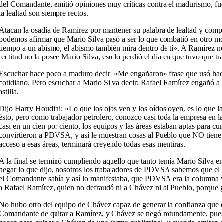
del Comandante, emitió opiniones muy críticas contra el madurismo, fué
la lealtad son siempre rectos.
Atacan la osadía de Ramírez por mantener su palabra de lealtad y comp
podemos afirmar que Mario Silva pasó a ser lo que combatió en otro mo
tiempo a un abismo, el abismo también mira dentro de tí». A Ramírez n
rectitud no la posee Mario Silva, eso lo perdió el día en que tuvo que tr
Escuchar hace poco a maduro decir; «Me engañaron» frase que usó hace 
cotidiano. Pero escuchar a Mario Silva decir; Rafael Ramírez engañó a 
astilla.
Dijo Harry Houdini: «Lo que los ojos ven y los oídos oyen, es lo que la
ésto, pero como trabajador petrolero, conozco casi toda la empresa en
casi en un cien por ciento, los equipos y las áreas estaban aptas para c
convirtieron a PDVSA, y así le muestran cosas al Pueblo que NO tiene a
acceso a esas áreas, terminará creyendo todas esas mentiras.
A la final se terminó cumpliendo aquello que tanto temía Mario Silva
negar lo que dijo, nosotros los trabajadores de PDVSA sabemos que el 
el Comandante sabía y así lo manifestaba, que PDVSA era la columna ver
a Rafael Ramírez, quien no defraudó ni a Chávez ni al Pueblo, porque gen
No hubo otro del equipo de Chávez capaz de generar la confianza que 
Comandante de quitar a Ramírez, y Chávez se negó rotundamente, pues 