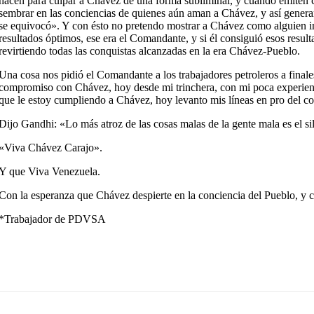
hacen para culpar a Chávez de una forma subliminal, y cuando emiten con
sembrar en las conciencias de quienes aún aman a Chávez, y así gener
se equivocó». Y con ésto no pretendo mostrar a Chávez como alguien in
resultados óptimos, ese era el Comandante, y si él consiguió esos res
revirtiendo todas las conquistas alcanzadas en la era Chávez-Pueblo.
Una cosa nos pidió el Comandante a los trabajadores petroleros a final
compromiso con Chávez, hoy desde mi trinchera, con mi poca experienci
que le estoy cumpliendo a Chávez, hoy levanto mis líneas en pro del c
Dijo Gandhi: «Lo más atroz de las cosas malas de la gente mala es el si
«Viva Chávez Carajo».
Y que Viva Venezuela.
Con la esperanza que Chávez despierte en la conciencia del Pueblo, y c
*Trabajador de PDVSA