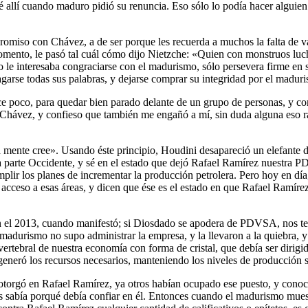
 allí cuando maduro pidió su renuncia. Eso sólo lo podía hacer alguien 
romiso con Chávez, a de ser porque les recuerda a muchos la falta de 
mento, le pasó tal cuál cómo dijo Nietzche: «Quien con monstruos luc
o le interesaba congraciarse con el madurismo, sólo persevera firme en
agarse todas sus palabras, y dejarse comprar su integridad por el maduri
poco, para quedar bien parado delante de un grupo de personas, y como
Chávez, y confieso que también me engañó a mí, sin duda alguna eso ray
 mente cree». Usando éste principio, Houdini desapareció un elefante del
 la parte Occidente, y sé en el estado que dejó Rafael Ramírez nuestra
umplir los planes de incrementar la producción petrolera. Pero hoy en dí
cceso a esas áreas, y dicen que ése es el estado en que Rafael Ramírez 
 en el 2013, cuando manifestó; si Diosdado se apodera de PDVSA, nos t
madurismo no supo administrar la empresa, y la llevaron a la quiebra, 
tebral de nuestra economía con forma de cristal, que debía ser dirigid
eró los recursos necesarios, manteniendo los niveles de producción sobr
otorgó en Rafael Ramírez, ya otros habían ocupado ese puesto, y conoc
sabía porqué debía confiar en él. Entonces cuando el madurismo mues