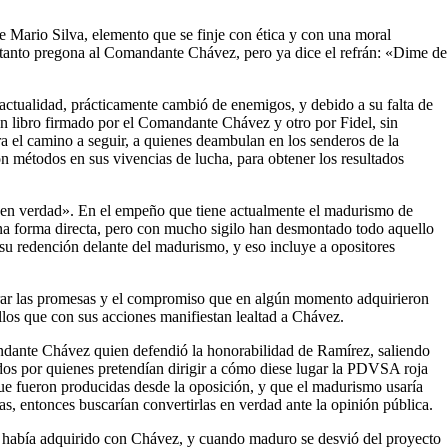
e Mario Silva, elemento que se finje con ética y con una moral
ue tanto pregona al Comandante Chávez, pero ya dice el refrán: «Dime de
actualidad, prácticamente cambió de enemigos, y debido a su falta de
 un libro firmado por el Comandante Chávez y otro por Fidel, sin
ra el camino a seguir, a quienes deambulan en los senderos de la
métodos en sus vivencias de lucha, para obtener los resultados
ás en verdad». En el empeño que tiene actualmente el madurismo de
una forma directa, pero con mucho sigilo han desmontado todo aquello
su redención delante del madurismo, y eso incluye a opositores
nrar las promesas y el compromiso que en algún momento adquirieron
llos que con sus acciones manifiestan lealtad a Chávez.
andante Chávez quien defendió la honorabilidad de Ramírez, saliendo
dos por quienes pretendían dirigir a cómo diese lugar la PDVSA roja
que fueron producidas desde la oposición, y que el madurismo usaría
s, entonces buscarían convertirlas en verdad ante la opinión pública.
 había adquirido con Chávez, y cuando maduro se desvió del proyecto