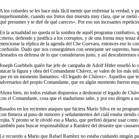
A los cobardes se les hace más fácil mentir que enfrentar la verdad, y 
inquebrantable, cuando sus frutos dan muestra muy clara, que se metió 
qué presumes y te diré de qué careces». Por eso sus incesantes repetic
En la actualidad no queda ni la sombra de aquél programa combativo, qu
criterio, defiende y justifica a los corruptos, y de una forma muy tena
mencionar la réplica de la agenda del Che Guevara, entonces eso lo conv
confusión. Dado que nos conseguimos con semejante ser supremo, busqu
deseados en defensa de lo que consideraron justo, y así descubriremos e
Joseph Goebbels quién fue jefe de campaña de Adolf Hitler enseñó lo si
atacar la figura y obra del Comandante Chávez, se valen de los más in
que en un momento llamamos: «El legado de Chávez». Aquellos que tenie
adversarios del propio Comandante, que en algún momento fueron muy 
Ahora bien, no todos estaban dispuestos a deshonrar el legado de Chá
con el Comandante, cosa que el madurismo sabe, y por eso dirigen a sus
Basados en los recientes ataques que hiciera Mario Silva en su progra
con firmeza al paso de rumores y señalamientos del cuál estaba siendo
rojita. Y pronto se le olvidó eso a Mario, que prefirió dejarse usar co
también para buscar responsabilizar a Ramírez del desastre que causaron
Le recuerdo a Mario que Rafael Ramírez no estaba cuidando ningún pu