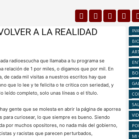
VOLVER A LA REALIDAD
INI
BI
AR
 cada radioescucha que llamaba a tu programa se
EN
 relación de 1 por miles, o digamos que por mil. En
BO
, de cada mil visitas a nuestros escritos hay que
GA
o que lo lee y te felicita o te critica con seriedad, y
 leído completo, solo unas líneas o el título.
CO
SA
ay gente que se molesta en abrir la página de aporrea
VI
os para curiosear, lo que siempre es bueno. Siendo
ada por muchos opositores, no nada más del gobierno,
PO
cistas y racistas que parecen perturbados,
MI