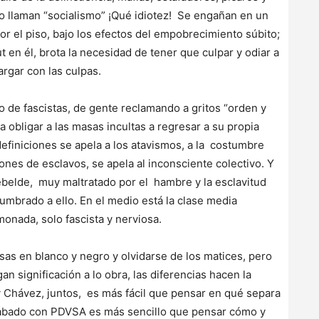
lo llaman “socialismo” ¡Qué idiotez! Se engañan en un
por el piso, bajo los efectos del empobrecimiento súbito;
t en él, brota la necesidad de tener que culpar y odiar a
argar con las culpas.
vo de fascistas, de gente reclamando a gritos “orden y
 obligar a las masas incultas a regresar a su propia
definiciones se apela a los atavismos, a la costumbre
nes de esclavos, se apela al inconsciente colectivo. Y
 rebelde, muy maltratado por el hambre y la esclavitud
tumbrado a ello. En el medio está la clase media
onada, solo fascista y nerviosa.
sas en blanco y negro y olvidarse de los matices, pero
gan significación a lo obra, las diferencias hacen la
 Chávez, juntos, es más fácil que pensar en qué separa
cabado con PDVSA es más sencillo que pensar cómo y