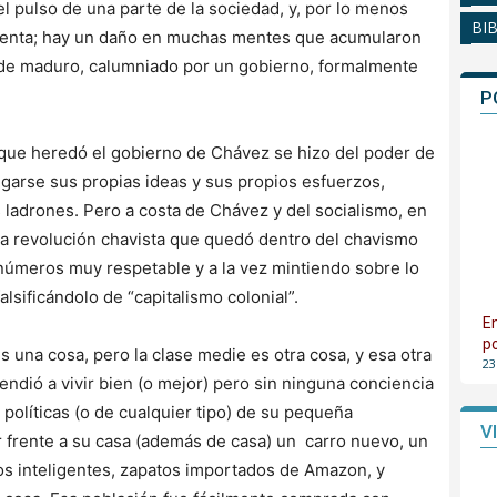
el pulso de una parte de la sociedad, y, por lo menos
BI
umenta; hay un daño en muchas mentes que acumularon
” de maduro, calumniado por un gobierno, formalmente
P
 que heredó el gobierno de Chávez se hizo del poder de
jugarse sus propias ideas y sus propios esfuerzos,
 ladrones. Pero a costa de Chávez y del socialismo, en
 la revolución chavista que quedó dentro del chavismo
 números muy respetable y a la vez mintiendo sobre lo
lsificándolo de “capitalismo colonial”.
E
p
una cosa, pero la clase medie es otra cosa, y esa otra
23
endió a vivir bien (o mejor) pero sin ninguna conciencia
 políticas (o de cualquier tipo) de su pequeña
V
r frente a su casa (además de casa) un carro nuevo, un
nos inteligentes, zapatos importados de Amazon, y