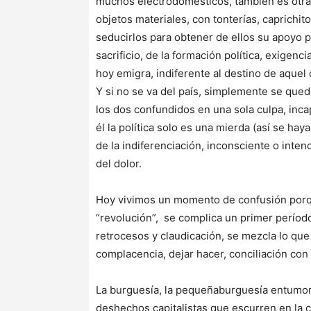
muchos electrodomésticos, también es otra
objetos materiales, con tonterías, caprichi
seducirlos para obtener de ellos su apoyo polí
sacrificio, de la formación política, exigen
hoy emigra, indiferente al destino de aquel
Y si no se va del país, simplemente se que
los dos confundidos en una sola culpa, in
él la política solo es una mierda (así se ha
de la indiferenciación, inconsciente o inten
del dolor.
Hoy vivimos un momento de confusión porq
“revolución”, se complica un primer perío
retrocesos y claudicación, se mezcla lo que
complacencia, dejar hacer, conciliación co
La burguesía, la pequeñaburguesía entumor
deshechos capitalistas que escurren en la ca