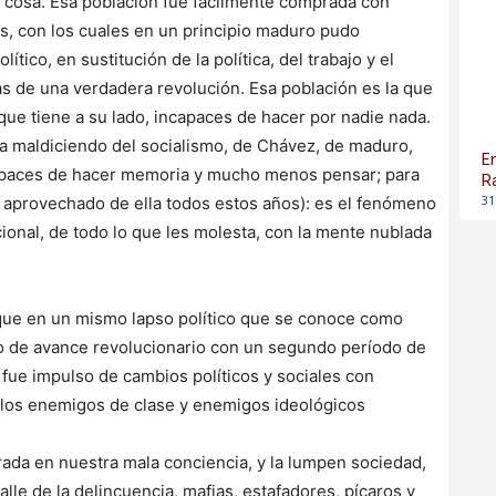
 cosa. Esa población fue fácilmente comprada con
tos, con los cuales en un principio maduro pudo
tico, en sustitución de la política, del trabajo y el
cias de una verdadera revolución. Esa población es la que
 que tiene a su lado, incapaces de hacer por nadie nada.
da maldiciendo del socialismo, de Chávez, de maduro,
E
capaces de hacer memoria y mucho menos pensar; para
R
31
ya aprovechado de ella todos estos años): es el fenómeno
cional, de todo lo que les molesta, con la mente nublada
ue en un mismo lapso político que se conoce como
do de avance revolucionario con un segundo período de
 fue impulso de cambios políticos y sociales con
n los enemigos de clase y enemigos ideológicos
ada en nuestra mala conciencia, y la lumpen sociedad,
lle de la delincuencia, mafias, estafadores, pícaros y