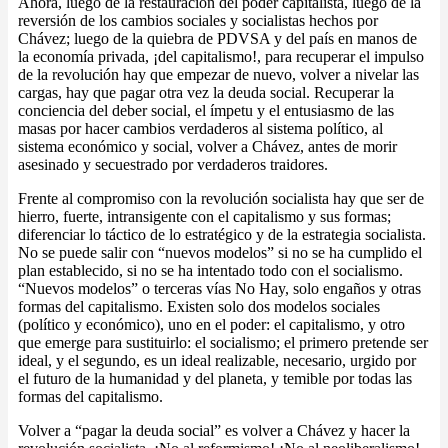
Ahora, luego de la restauración del poder capitalista, luego de la
reversión de los cambios sociales y socialistas hechos por
Chávez; luego de la quiebra de PDVSA y del país en manos de
la economía privada, ¡del capitalismo!, para recuperar el impulso
de la revolución hay que empezar de nuevo, volver a nivelar las
cargas, hay que pagar otra vez la deuda social. Recuperar la
conciencia del deber social, el ímpetu y el entusiasmo de las
masas por hacer cambios verdaderos al sistema político, al
sistema económico y social, volver a Chávez, antes de morir
asesinado y secuestrado por verdaderos traidores.
Frente al compromiso con la revolución socialista hay que ser de
hierro, fuerte, intransigente con el capitalismo y sus formas;
diferenciar lo táctico de lo estratégico y de la estrategia socialista.
No se puede salir con “nuevos modelos” si no se ha cumplido el
plan establecido, si no se ha intentado todo con el socialismo.
“Nuevos modelos” o terceras vías No Hay, solo engaños y otras
formas del capitalismo. Existen solo dos modelos sociales
(político y económico), uno en el poder: el capitalismo, y otro
que emerge para sustituirlo: el socialismo; el primero pretende ser
ideal, y el segundo, es un ideal realizable, necesario, urgido por
el futuro de la humanidad y del planeta, y temible por todas las
formas del capitalismo.
Volver a “pagar la deuda social” es volver a Chávez y hacer la